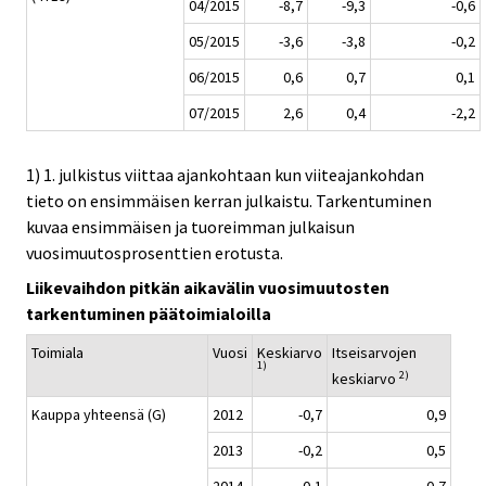
04/2015
-8,7
-9,3
-0,6
05/2015
-3,6
-3,8
-0,2
06/2015
0,6
0,7
0,1
07/2015
2,6
0,4
-2,2
1) 1. julkistus viittaa ajankohtaan kun viiteajankohdan
tieto on ensimmäisen kerran julkaistu. Tarkentuminen
kuvaa ensimmäisen ja tuoreimman julkaisun
vuosimuutosprosenttien erotusta.
Liikevaihdon pitkän aikavälin vuosimuutosten
tarkentuminen päätoimialoilla
Toimiala
Vuosi
Keskiarvo
Itseisarvojen
1)
2)
keskiarvo
Kauppa yhteensä (G)
2012
-0,7
0,9
2013
-0,2
0,5
2014
-0,1
0,7