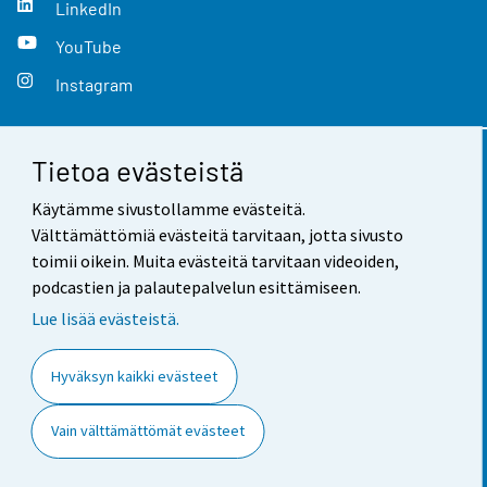
LinkedIn
YouTube
Instagram
Tietoa evästeistä
Yhteystiedot
Käytämme sivustollamme evästeitä.
Palaute
Välttämättömiä evästeitä tarvitaan, jotta sivusto
toimii oikein. Muita evästeitä tarvitaan videoiden,
Käyttöehdot
podcastien ja palautepalvelun esittämiseen.
Tietosuoja
Lue lisää evästeistä.
Saavutettavuus
Hyväksyn kaikki evästeet
Tietoa sivustosta
Vain välttämättömät evästeet
Evästeasetukset