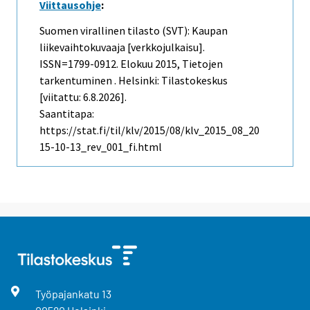
Viittausohje
:
Suomen virallinen tilasto (SVT): Kaupan
liikevaihtokuvaaja [verkkojulkaisu].
ISSN=1799-0912.
Elokuu
2015, Tietojen
tarkentuminen . Helsinki: Tilastokeskus
[viitattu: 6.8.2026].
Saantitapa:
https://stat.fi/til/klv/2015/08/klv_2015_08_20
15-10-13_rev_001_fi.html
Työpajankatu
13