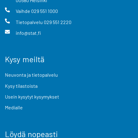
00580
Helsinki
Vaihde
029 551 1000
Tietopalvelu
029 551 2220
info@stat.fi
Kysy meiltä
Neuvonta ja tietopalvelu
Kysy tilastoista
Usein kysytyt kysymykset
Medialle
Löydä nopeasti