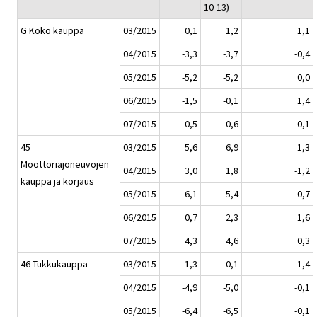
10-13)
G Koko kauppa
03/2015
0,1
1,2
1,1
04/2015
-3,3
-3,7
-0,4
05/2015
-5,2
-5,2
0,0
06/2015
-1,5
-0,1
1,4
07/2015
-0,5
-0,6
-0,1
45
03/2015
5,6
6,9
1,3
Moottoriajoneuvojen
04/2015
3,0
1,8
-1,2
kauppa ja korjaus
05/2015
-6,1
-5,4
0,7
06/2015
0,7
2,3
1,6
07/2015
4,3
4,6
0,3
46 Tukkukauppa
03/2015
-1,3
0,1
1,4
04/2015
-4,9
-5,0
-0,1
05/2015
-6,4
-6,5
-0,1