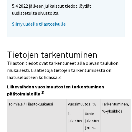
5.4.2022 jälkeen julkaistut tiedot löydät
uudistetulta sivustolta.
Siirry uudelle tilastosivulle
Tietojen tarkentuminen
Tilaston tiedot ovat tarkentuneet alla olevan taulukon
mukaisesti. Lisätietoja tietojen tarkentumisesta on
laatuselosteen kohdassa 3.
Liikevaihdon vuosimuutosten tarkentuminen
1)
päätoimialoilla
Toimiala / Tilastokuukausi
Vuosimuutos, %
Tarkentuminen,
%-yksikköä
1.
Uusin
julkistus
julkistus
(2015-