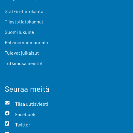
StatFin-tietokanta
Tilastotietokannat
Suomi lukuina
Rahanarvonmuunnin
Tulevat julkaisut
Tutkimusaineistot
Seuraa meitä
Tilaa uutisviesti
Facebook
Twitter