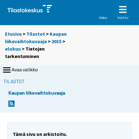
Valikko
Haku
Etusivu
>
Tilastot
>
Kaupan
liikevaihtokuvaaja
>
2015
>
elokuu
> Tietojen
tarkentuminen
Avaa valikko
TILASTOT
Kaupan liikevaihtokuvaaja
Tämä sivu on arkistoitu.