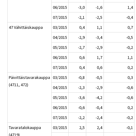
06/2015
-3,0
-1,6
1,4
07/2015
-2,1
-2,5
-0,4
47 Vähittäiskauppa
03/2015
0,4
1,1
0,7
04/2015
-2,9
-3,4
-0,5
05/2015
-2,7
-2,9
-0,2
06/2015
0,6
1,7
1,1
07/2015
0,4
0,6
0,2
Päivittäistavarakauppa
03/2015
-0,8
-0,5
0,3
(4711, 472)
04/2015
-2,3
-2,9
-0,6
05/2015
-3,6
-4,2
-0,6
06/2015
-0,6
-0,4
0,2
07/2015
-2,2
-2,4
-0,2
Tavaratalokauppa
03/2015
2,5
2,4
-0,1
(4719)