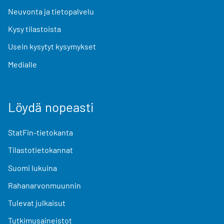
Neuvonta ja tietopalvelu
Kysy tilastoista
Usein kysytyt kysymykset
Medialle
Löydä nopeasti
StatFin-tietokanta
Tilastotietokannat
Suomi lukuina
Rahanarvonmuunnin
Tulevat julkaisut
Tutkimusaineistot