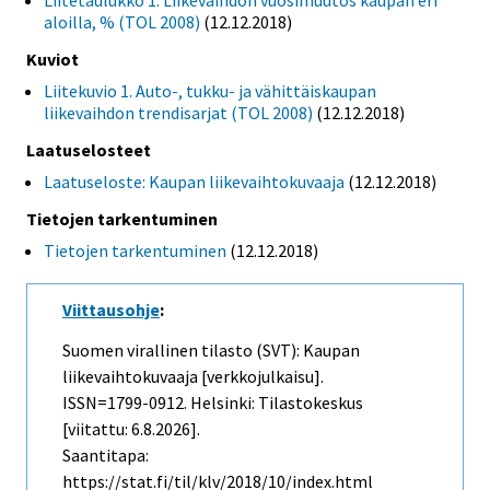
Liitetaulukko 1. Liikevaihdon vuosimuutos kaupan eri
aloilla, % (TOL 2008)
(12.12.2018)
Kuviot
Liitekuvio 1. Auto-, tukku- ja vähittäiskaupan
liikevaihdon trendisarjat (TOL 2008)
(12.12.2018)
Laatuselosteet
Laatuseloste: Kaupan liikevaihtokuvaaja
(12.12.2018)
Tietojen tarkentuminen
Tietojen tarkentuminen
(12.12.2018)
Viittausohje
:
Suomen virallinen tilasto (SVT): Kaupan
liikevaihtokuvaaja [verkkojulkaisu].
ISSN=1799-0912. Helsinki: Tilastokeskus
[viitattu: 6.8.2026].
Saantitapa:
https://stat.fi/til/klv/2018/10/index.html