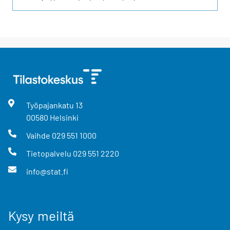
Työpajankatu
13
00580
Helsinki
Vaihde
029 551 1000
Tietopalvelu
029 551 2220
info@stat.fi
Kysy meiltä