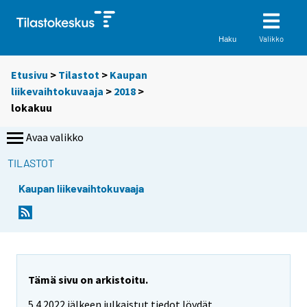
Valikko
Haku
Etusivu
>
Tilastot
>
Kaupan
liikevaihtokuvaaja
>
2018
>
lokakuu
Avaa valikko
TILASTOT
Kaupan liikevaihtokuvaaja
Tämä sivu on arkistoitu.
5.4.2022 jälkeen julkaistut tiedot löydät