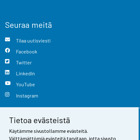
Seuraa meitä
Tilaa uutisviesti
Facebook
Twitter
LinkedIn
YouTube
Instagram
Tietoa evästeistä
Yhteystiedot
Käytämme sivustollamme evästeitä.
Palaute
Välttämättömiä evästeitä tarvitaan, jotta sivusto