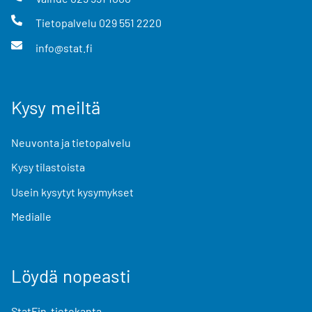
Tietopalvelu
029 551 2220
info@stat.fi
Kysy meiltä
Neuvonta ja tietopalvelu
Kysy tilastoista
Usein kysytyt kysymykset
Medialle
Löydä nopeasti
StatFin-tietokanta