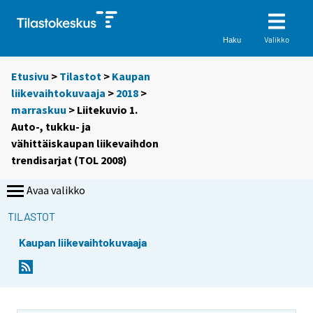
Valikko
Haku
Etusivu
>
Tilastot
>
Kaupan
liikevaihtokuvaaja
>
2018
>
marraskuu
> Liitekuvio 1.
Auto-, tukku- ja
vähittäiskaupan liikevaihdon
trendisarjat (TOL 2008)
Avaa valikko
TILASTOT
Kaupan liikevaihtokuvaaja