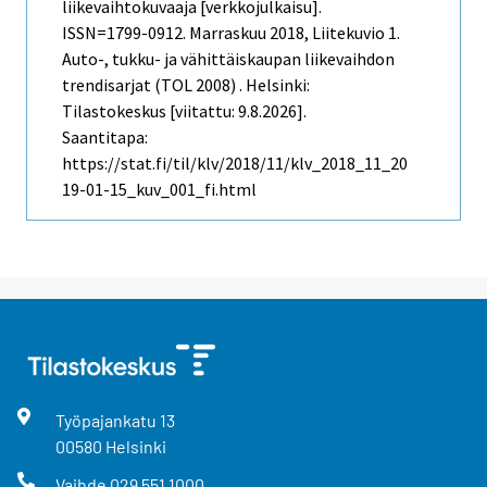
liikevaihtokuvaaja [verkkojulkaisu].
ISSN=1799-0912.
Marraskuu
2018, Liitekuvio 1.
Auto-, tukku- ja vähittäiskaupan liikevaihdon
trendisarjat (TOL 2008) . Helsinki:
Tilastokeskus [viitattu: 9.8.2026].
Saantitapa:
https://stat.fi/til/klv/2018/11/klv_2018_11_20
19-01-15_kuv_001_fi.html
Työpajankatu
13
00580
Helsinki
Vaihde
029 551 1000