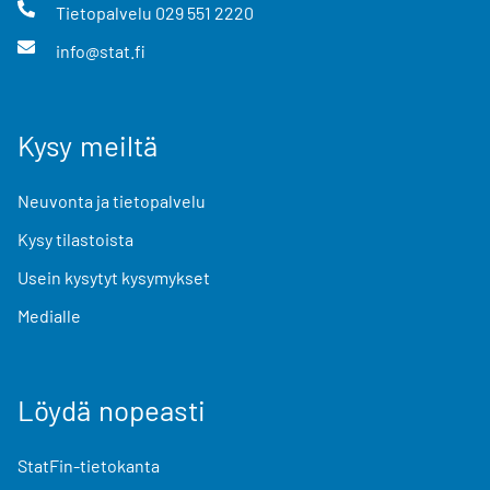
Tietopalvelu
029 551 2220
info@stat.fi
Kysy meiltä
Neuvonta ja tietopalvelu
Kysy tilastoista
Usein kysytyt kysymykset
Medialle
Löydä nopeasti
StatFin-tietokanta