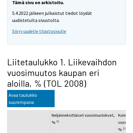
Tämä sivu on arkistoitu.
5.4.2022 jälkeen julkaistut tiedot löydät
uudistetulta sivustolta.
Siirry uudelle tilastosivulle
Liitetaulukko 1. Liikevaihdon
vuosimuutos kaupan eri
aloilla, % (TOL 2008)
Avaa taulukko
suurempana
Neljänneksittäiset vuosimuutokset,
Kumulati
1)
%
vuosimu
1)
%