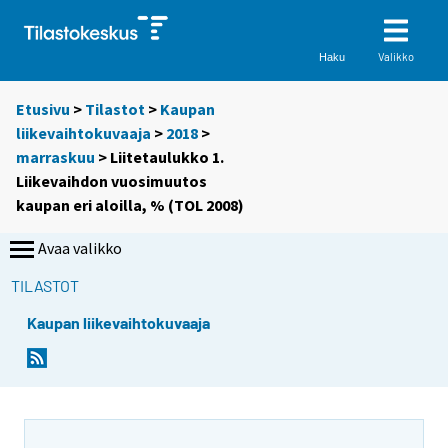
Valikko
Haku
Etusivu
>
Tilastot
>
Kaupan
liikevaihtokuvaaja
>
2018
>
marraskuu
> Liitetaulukko 1.
Liikevaihdon vuosimuutos
kaupan eri aloilla, % (TOL 2008)
Avaa valikko
TILASTOT
Kaupan liikevaihtokuvaaja