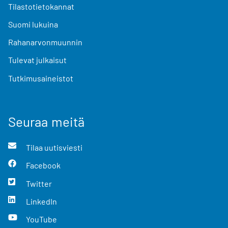
Tilastotietokannat
Suomi lukuina
Rahanarvonmuunnin
Tulevat julkaisut
Tutkimusaineistot
Seuraa meitä
Tilaa uutisviesti
Facebook
Twitter
LinkedIn
YouTube