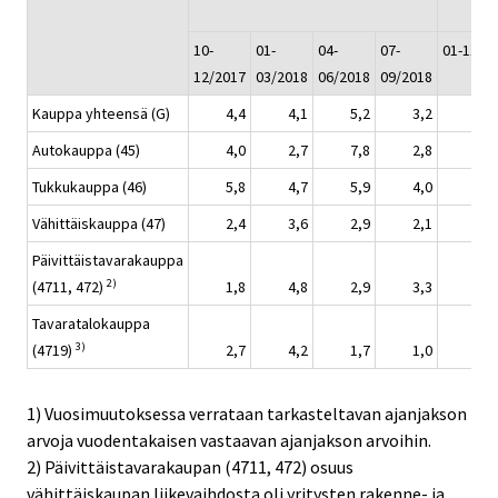
10-
01-
04-
07-
01-11/2
12/2017
03/2018
06/2018
09/2018
Kauppa yhteensä (G)
4,4
4,1
5,2
3,2
Autokauppa (45)
4,0
2,7
7,8
2,8
Tukkukauppa (46)
5,8
4,7
5,9
4,0
Vähittäiskauppa (47)
2,4
3,6
2,9
2,1
Päivittäistavarakauppa
2)
(4711, 472)
1,8
4,8
2,9
3,3
Tavaratalokauppa
3)
(4719)
2,7
4,2
1,7
1,0
1) Vuosimuutoksessa verrataan tarkasteltavan ajanjakson
arvoja vuodentakaisen vastaavan ajanjakson arvoihin.
2) Päivittäistavarakaupan (4711, 472) osuus
vähittäiskaupan liikevaihdosta oli yritysten rakenne- ja