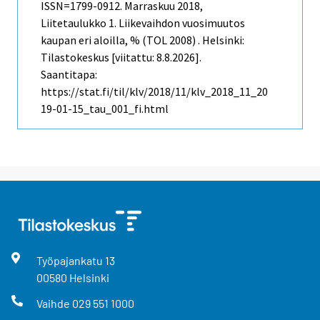
ISSN=1799-0912.
Marraskuu
2018,
Liitetaulukko 1. Liikevaihdon vuosimuutos
kaupan eri aloilla, % (TOL 2008) . Helsinki:
Tilastokeskus [viitattu: 8.8.2026].
Saantitapa:
https://stat.fi/til/klv/2018/11/klv_2018_11_20
19-01-15_tau_001_fi.html
Työpajankatu
13
00580
Helsinki
Vaihde
029 551 1000