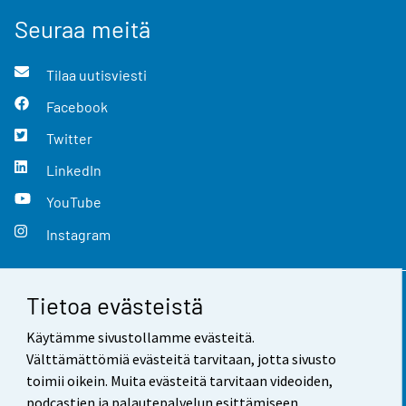
Seuraa meitä
Tilaa uutisviesti
Facebook
Twitter
LinkedIn
YouTube
Instagram
Tietoa evästeistä
Yhteystiedot
Käytämme sivustollamme evästeitä.
Palaute
Välttämättömiä evästeitä tarvitaan, jotta sivusto
toimii oikein. Muita evästeitä tarvitaan videoiden,
Käyttöehdot
podcastien ja palautepalvelun esittämiseen.