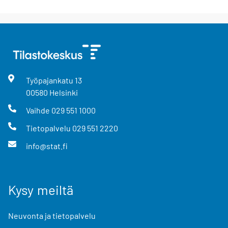
Työpajankatu
13
00580
Helsinki
Vaihde
029 551 1000
Tietopalvelu
029 551 2220
info@stat.fi
Kysy meiltä
Neuvonta ja tietopalvelu