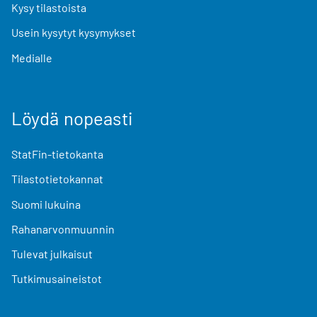
Kysy tilastoista
Usein kysytyt kysymykset
Medialle
Löydä nopeasti
StatFin-tietokanta
Tilastotietokannat
Suomi lukuina
Rahanarvonmuunnin
Tulevat julkaisut
Tutkimusaineistot