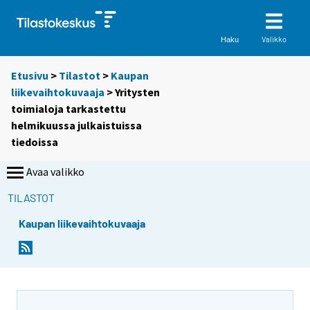
Valikko
Haku
Etusivu
>
Tilastot
>
Kaupan
liikevaihtokuvaaja
> Yritysten
toimialoja tarkastettu
helmikuussa julkaistuissa
tiedoissa
Avaa valikko
TILASTOT
Kaupan liikevaihtokuvaaja