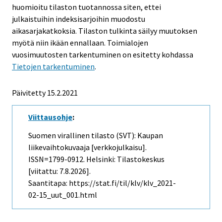
huomioitu tilaston tuotannossa siten, ettei
julkaistuihin indeksisarjoihin muodostu
aikasarjakatkoksia. Tilaston tulkinta säilyy muutoksen
myötä niin ikään ennallaan. Toimialojen
vuosimuutosten tarkentuminen on esitetty kohdassa
Tietojen tarkentuminen
.
Päivitetty 15.2.2021
Viittausohje
:
Suomen virallinen tilasto (SVT): Kaupan
liikevaihtokuvaaja [verkkojulkaisu].
ISSN=1799-0912. Helsinki: Tilastokeskus
[viitattu: 7.8.2026].
Saantitapa: https://stat.fi/til/klv/klv_2021-
02-15_uut_001.html