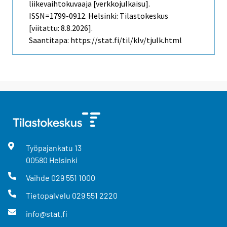
liikevaihtokuvaaja [verkkojulkaisu].
ISSN=1799-0912. Helsinki: Tilastokeskus
[viitattu: 8.8.2026].
Saantitapa: https://stat.fi/til/klv/tjulk.html
Työpajankatu
13
00580
Helsinki
Vaihde
029 551 1000
Tietopalvelu
029 551 2220
info@stat.fi