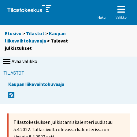
Valikko
Haku
Etusivu
>
Tilastot
>
Kaupan
liikevaihtokuvaaja
> Tulevat
julkistukset
Avaa valikko
TILASTOT
Kaupan liikevaihtokuvaaja
Tilastokeskuksen julkistamiskalenteri uudistuu
5.4.2022. Tällä sivulla olevassa kalenterissa on
tietoja 8.4.2022 asti.