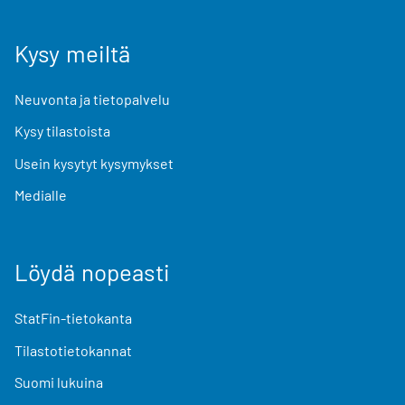
Kysy meiltä
Neuvonta ja tietopalvelu
Kysy tilastoista
Usein kysytyt kysymykset
Medialle
Löydä nopeasti
StatFin-tietokanta
Tilastotietokannat
Suomi lukuina