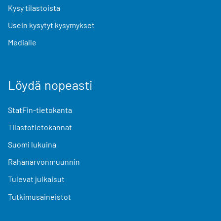
Kysy tilastoista
Usein kysytyt kysymykset
Medialle
Löydä nopeasti
StatFin-tietokanta
Tilastotietokannat
Suomi lukuina
Rahanarvonmuunnin
Tulevat julkaisut
Tutkimusaineistot