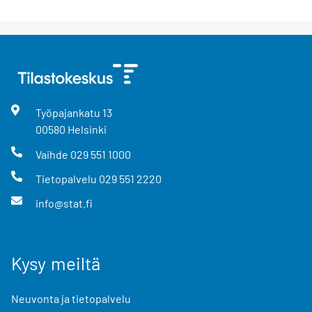
Työpajankatu
13
00580
Helsinki
Vaihde
029 551 1000
Tietopalvelu
029 551 2220
info@stat.fi
Kysy meiltä
Neuvonta ja tietopalvelu