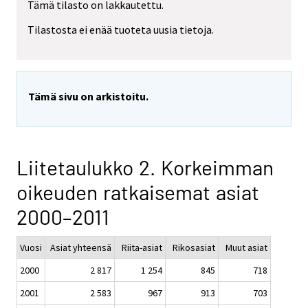
Tämä tilasto on lakkautettu.
Tilastosta ei enää tuoteta uusia tietoja.
Tämä sivu on arkistoitu.
Liitetaulukko 2. Korkeimman
oikeuden ratkaisemat asiat
2000–2011
Vuosi
Asiat yhteensä
Riita-asiat
Rikosasiat
Muut asiat
2000
2 817
1 254
845
718
2001
2 583
967
913
703