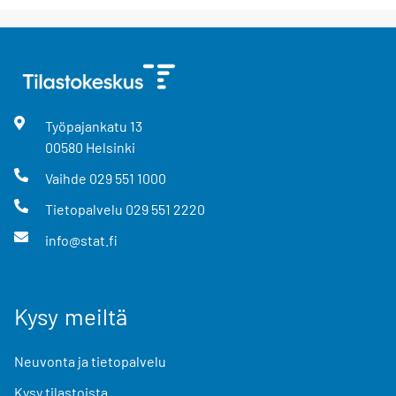
Työpajankatu
13
00580
Helsinki
Vaihde
029 551 1000
Tietopalvelu
029 551 2220
info@stat.fi
Kysy meiltä
Neuvonta ja tietopalvelu
Kysy tilastoista