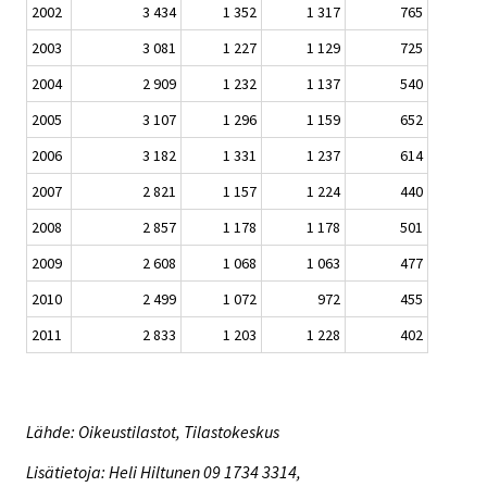
2002
3 434
1 352
1 317
765
2003
3 081
1 227
1 129
725
2004
2 909
1 232
1 137
540
2005
3 107
1 296
1 159
652
2006
3 182
1 331
1 237
614
2007
2 821
1 157
1 224
440
2008
2 857
1 178
1 178
501
2009
2 608
1 068
1 063
477
2010
2 499
1 072
972
455
2011
2 833
1 203
1 228
402
Lähde: Oikeustilastot, Tilastokeskus
Lisätietoja: Heli Hiltunen 09 1734 3314,