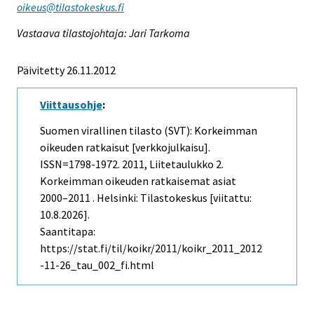
oikeus@tilastokeskus.fi
Vastaava tilastojohtaja: Jari Tarkoma
Päivitetty 26.11.2012
Viittausohje
:
Suomen virallinen tilasto (SVT): Korkeimman
oikeuden ratkaisut [verkkojulkaisu].
ISSN=1798-1972. 2011, Liitetaulukko 2.
Korkeimman oikeuden ratkaisemat asiat
2000–2011 . Helsinki: Tilastokeskus [viitattu:
10.8.2026].
Saantitapa:
https://stat.fi/til/koikr/2011/koikr_2011_2012
-11-26_tau_002_fi.html