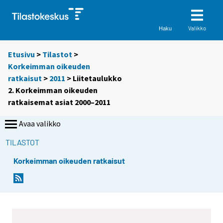
Valikko
Haku
Etusivu
>
Tilastot
>
Korkeimman oikeuden
ratkaisut
>
2011
> Liitetaulukko
2. Korkeimman oikeuden
ratkaisemat asiat 2000–2011
Avaa valikko
TILASTOT
Korkeimman oikeuden ratkaisut