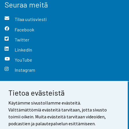
Seuraa meitä
Tilaa uutisviesti
Facebook
Twitter
LinkedIn
YouTube
Instagram
Tietoa evästeistä
Yhteystiedot
Käytämme sivustollamme evästeitä.
Palaute
Välttämättömiä evästeitä tarvitaan, jotta sivusto
toimii oikein. Muita evästeitä tarvitaan videoiden,
Käyttöehdot
podcastien ja palautepalvelun esittämiseen.
Tietosuoja