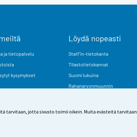
meiltä
Löydä nopeasti
 ja tietopalvelu
StatFin-tietokanta
stoista
Tilastotietokannat
sytyt kysymykset
Suomi lukuina
Rahanarvonmuunnin
Tulevat julkaisut
Tutkimusaineistot
arvitaan, jotta sivusto toimii oikein. Muita evästeitä tarvitaan
Käyttöehdot
Tietosuoja
Saavutettavuus
Tietoa sivu