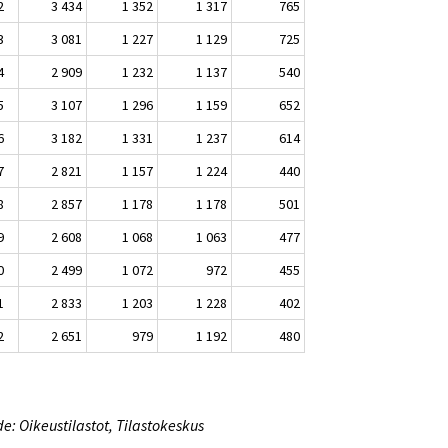
2
3 434
1 352
1 317
765
3
3 081
1 227
1 129
725
4
2 909
1 232
1 137
540
5
3 107
1 296
1 159
652
6
3 182
1 331
1 237
614
7
2 821
1 157
1 224
440
8
2 857
1 178
1 178
501
9
2 608
1 068
1 063
477
0
2 499
1 072
972
455
1
2 833
1 203
1 228
402
2
2 651
979
1 192
480
e: Oikeustilastot, Tilastokeskus