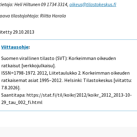
tietoja: Heli Hiltunen 09 1734 3314,
oikeus@tilastokeskus.fi
aava tilastojohtaja: Riitta Harala
itetty 29.10.2013
Viittausohje
:
Suomen virallinen tilasto (SVT): Korkeimman oikeuden
ratkaisut [verkkojulkaisu].
ISSN=1798-1972. 2012, Liitetaulukko 2. Korkeimman oikeuden
ratkaisemat asiat 1995–2012 . Helsinki: Tilastokeskus [viitattu:
7.8.2026].
Saantitapa: https://stat.fi/til/koikr/2012/koikr_2012_2013-10-
29_tau_002_fi.html