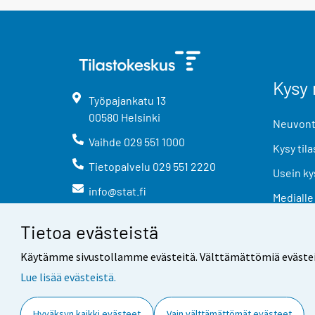
Kysy 
Työpajankatu
13
00580
Helsinki
Neuvonta
Vaihde
029 551 1000
Kysy tila
Tietopalvelu
029 551 2220
Usein ky
info@stat.fi
Medialle
Tietoa evästeistä
Käytämme sivustollamme evästeitä. Välttämättömiä evästeitä t
Lue lisää evästeistä.
Yhteystiedot
Palaute
Hyväksyn kaikki evästeet
Vain välttämättömät evästeet