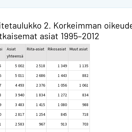
itetaulukko 2. Korkeimman oikeud
tkaisemat asiat 1995–2012
si
Asiat
Riita-asiat
Rikosasiat
Muut asiat
yhteensä
5
5 002
2 518
1 349
1 135
6
5 011
2 686
1 443
882
7
4 493
2 376
1 056
1 061
8
3 940
1 834
1 272
834
9
3 483
1 415
1 080
988
0
2 817
1 254
845
718
1
2 583
967
913
703