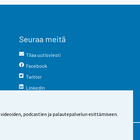
Seuraa meitä
Tilaa uutisviesti
Facebook
Twitter
LinkedIn
YouTube
Instagram
 videoiden, podcastien ja palautepalvelun esittämiseen.
stosta
Evästeasetukset