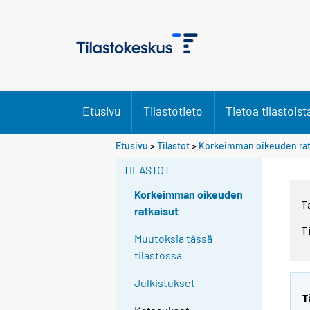
Etusivu
Tilastotieto
Tietoa tilastoist
Etusivu
>
Tilastot
>
Korkeimman oikeuden rat
TILASTOT
Korkeimman oikeuden
T
ratkaisut
T
Muutoksia tässä
tilastossa
Julkistukset
T