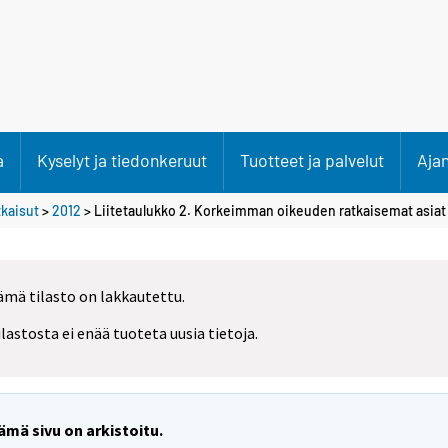
a
Kyselyt ja tiedonkeruut
Tuotteet ja palvelut
Aja
kaisut
>
2012
> Liitetaulukko 2. Korkeimman oikeuden ratkaisemat asiat
ämä tilasto on lakkautettu.
ilastosta ei enää tuoteta uusia tietoja.
ämä sivu on arkistoitu.