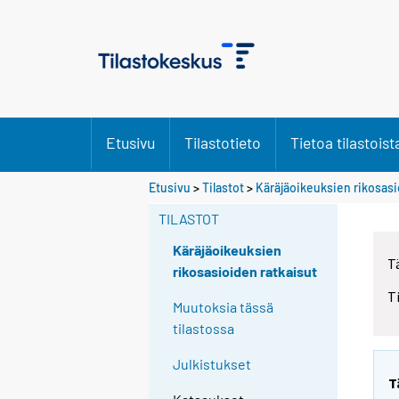
Etusivu
Tilastotieto
Tietoa tilastoist
S
S
Etusivu
>
Tilastot
>
Käräjäoikeuksien rikosasi
i
i
i
i
TILASTOT
r
r
r
r
Käräjäoikeuksien
T
y
y
rikosasioiden ratkaisut
t
t
T
t
t
Muutoksia tässä
o
o
tilastossa
i
i
s
s
Julkistukset
e
e
T
e
e