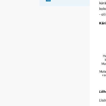
kärä
koko
- ol
Kär
Lähd
Lisä