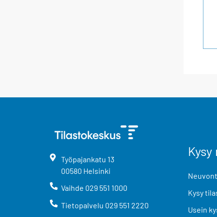
Kysy 
Työpajankatu
13
00580
Helsinki
Neuvonta
Vaihde
029 551 1000
Kysy tila
Tietopalvelu
029 551 2220
Usein ky