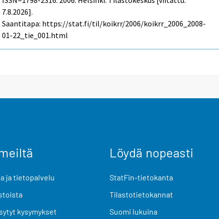
ISSN=1798-2316. 2006. Helsinki: Tilastokeskus [viitattu:
7.8.2026].
Saantitapa: https://stat.fi/til/koikrr/2006/koikrr_2006_2008-
01-22_tie_001.html
meiltä
Löydä nopeasti
 ja tietopalvelu
StatFin-tietokanta
stoista
Tilastotietokannat
sytyt kysymykset
Suomi lukuina