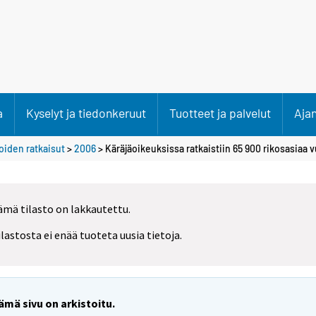
a
Kyselyt ja tiedonkeruut
Tuotteet ja palvelut
Aja
oiden ratkaisut
>
2006
> Käräjäoikeuksissa ratkaistiin 65 900 rikosasiaa
ämä tilasto on lakkautettu.
ilastosta ei enää tuoteta uusia tietoja.
ämä sivu on arkistoitu.