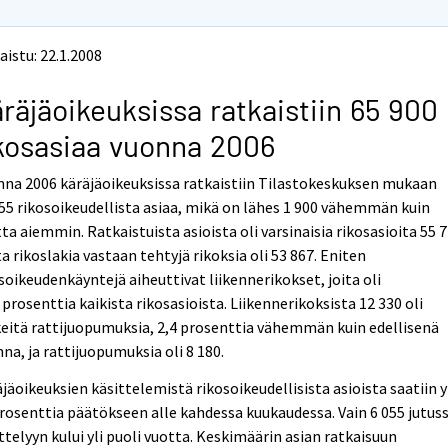
aistu: 22.1.2008
räjäoikeuksissa ratkaistiin 65 900
kosasiaa vuonna 2006
na 2006 käräjäoikeuksissa ratkaistiin Tilastokeskuksen mukaan
55 rikosoikeudellista asiaa, mikä on lähes 1 900 vähemmän kuin
ta aiemmin. Ratkaistuista asioista oli varsinaisia rikosasioita 55 7
ta rikoslakia vastaan tehtyjä rikoksia oli 53 867. Eniten
soikeudenkäyntejä aiheuttivat liikennerikokset, joita oli
 prosenttia kaikista rikosasioista. Liikennerikoksista 12 330 oli
eitä rattijuopumuksia, 2,4 prosenttia vähemmän kuin edellisenä
na, ja rattijuopumuksia oli 8 180.
jäoikeuksien käsittelemistä rikosoikeudellisista asioista saatiin y
rosenttia päätökseen alle kahdessa kuukaudessa. Vain 6 055 jutus
ttelyyn kului yli puoli vuotta. Keskimäärin asian ratkaisuun