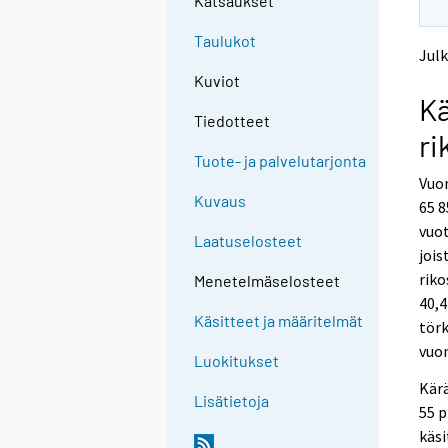
Katsaukset
n
n
p
p
Taulukot
a
a
Julk
l
l
Kuviot
v
v
Kä
e
e
Tiedotteet
l
l
ri
u
u
Tuote- ja palvelutarjonta
u
u
Vuon
n
n
Kuvaus
65 8
.
.
vuot
Laatuselosteet
jois
riko
Menetelmäselosteet
40,4
Käsitteet ja määritelmät
törk
vuon
Luokitukset
Kärä
Lisätietoja
55 p
käsi