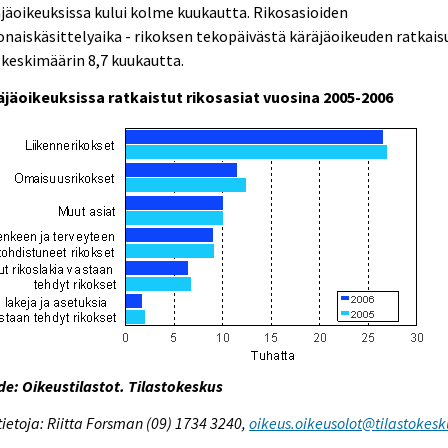
jäoikeuksissa kului kolme kuukautta. Rikosasioiden
naiskäsittelyaika - rikoksen tekopäivästä käräjäoikeuden ratkai
i keskimäärin 8,7 kuukautta.
äjäoikeuksissa ratkaistut rikosasiat vuosina 2005-2006
e: Oikeustilastot. Tilastokeskus
tietoja: Riitta Forsman (09) 1734 3240,
oikeus.oikeusolot@tilastokesku