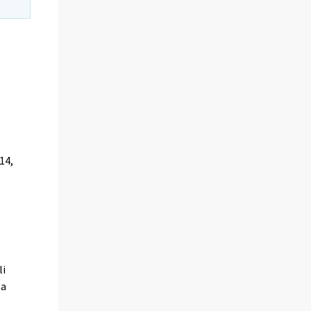
14,
li
sa