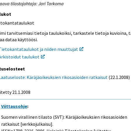
aava tilastojohtaja: Jari Tarkoma
lukot
etokantataulukot
mi tarvitsemiasi tietoja taulukoiksi, tarkastele tietoja kuvioina, t
aa dataa käyttöösi.
Tietokantataulukot ja niiden muuttujat
Arkistoidut taulukot
tuselosteet
Laatuseloste: Käräjäoikeuksien rikosasioiden ratkaisut
(22.1.2008)
itetty
21.1.2008
Viittausohje
:
Suomen virallinen tilasto (SVT): Käräjäoikeuksien rikosasioiden
ratkaisut [verkkojulkaisu].