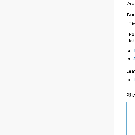
Vast
Tau
Ti
Poi
lat
Laa
Päiv