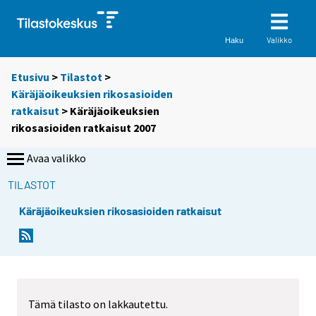
Valikko
Haku
Etusivu
>
Tilastot
>
Käräjäoikeuksien rikosasioiden
ratkaisut
> Käräjäoikeuksien
rikosasioiden ratkaisut 2007
Avaa valikko
TILASTOT
Käräjäoikeuksien rikosasioiden ratkaisut
Tämä tilasto on lakkautettu.