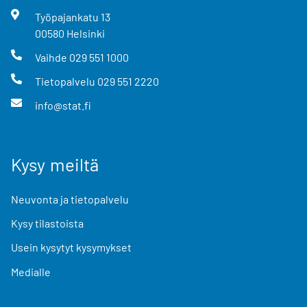
Työpajankatu
13
00580
Helsinki
Vaihde
029 551 1000
Tietopalvelu
029 551 2220
info@stat.fi
Kysy meiltä
Neuvonta ja tietopalvelu
Kysy tilastoista
Usein kysytyt kysymykset
Medialle