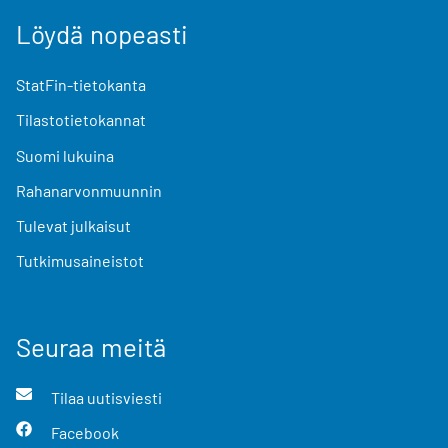
Löydä nopeasti
StatFin-tietokanta
Tilastotietokannat
Suomi lukuina
Rahanarvonmuunnin
Tulevat julkaisut
Tutkimusaineistot
Seuraa meitä
Tilaa uutisviesti
Facebook