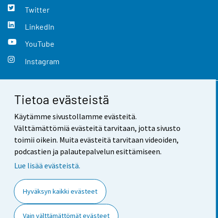
Twitter
LinkedIn
YouTube
Instagram
Tietoa evästeistä
Yhteystiedot
Käytämme sivustollamme evästeitä.
Palaute
Välttämättömiä evästeitä tarvitaan, jotta sivusto
toimii oikein. Muita evästeitä tarvitaan videoiden,
Käyttöehdot
podcastien ja palautepalvelun esittämiseen.
Tietosuoja
Lue lisää evästeistä.
Saavutettavuus
Hyväksyn kaikki evästeet
Tietoa sivustosta
Vain välttämättömät evästeet