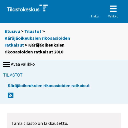
Valikko
Haku
Etusivu
>
Tilastot
>
Käräjäoikeuksien rikosasioiden
ratkaisut
> Käräjäoikeuksien
rikosasioiden ratkaisut 2010
Avaa valikko
TILASTOT
Käräjäoikeuksien rikosasioiden ratkaisut
Tämä tilasto on lakkautettu.