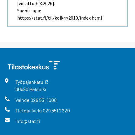
[viitattu: 6.8.2026].
Saantitapa:
https://stat.fi/til/koikrr/2010/index.html
Työpajankatu
13
00580
Helsinki
Vaihde
029 551 1000
Tietopalvelu
029 551 2220
info@stat.fi