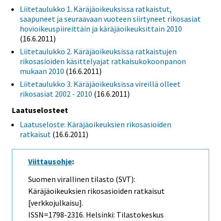
Liitetaulukko 1. Käräjäoikeuksissa ratkaistut,
saapuneet ja seuraavaan vuoteen siirtyneet rikosasiat
hovioikeuspiireittäin ja käräjäoikeuksittain 2010
(16.6.2011)
Liitetaulukko 2. Käräjäoikeuksissa ratkaistujen
rikosasioiden käsittelyajat ratkaisukokoonpanon
mukaan 2010
(16.6.2011)
Liitetaulukko 3. Käräjäoikeuksissa vireillä olleet
rikosasiat 2002 - 2010
(16.6.2011)
Laatuselosteet
Laatuseloste: Käräjäoikeuksien rikosasioiden
ratkaisut
(16.6.2011)
Viittausohje
:
Suomen virallinen tilasto (SVT):
Käräjäoikeuksien rikosasioiden ratkaisut
[verkkojulkaisu].
ISSN=1798-2316. Helsinki: Tilastokeskus