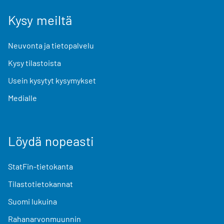
Kysy meiltä
Neuvonta ja tietopalvelu
Kysy tilastoista
Usein kysytyt kysymykset
Medialle
Löydä nopeasti
StatFin-tietokanta
Tilastotietokannat
Suomi lukuina
Rahanarvonmuunnin