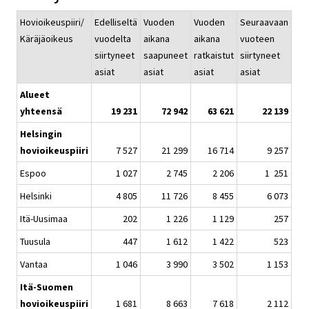
Hovioikeuspiiri/
Edelliseltä
Vuoden
Vuoden
Seuraavaan
Käräjäoikeus
vuodelta
aikana
aikana
vuoteen
siirtyneet
saapuneet
ratkaistut
siirtyneet
asiat
asiat
asiat
asiat
Alueet
yhteensä
19 231
72 942
63 621
22 139
Helsingin
hovioikeuspiiri
7 527
21 299
16 714
9 257
Espoo
1 027
2 745
2 206
1 251
Helsinki
4 805
11 726
8 455
6 073
Itä-Uusimaa
202
1 226
1 129
257
Tuusula
447
1 612
1 422
523
Vantaa
1 046
3 990
3 502
1 153
Itä-Suomen
hovioikeuspiiri
1 681
8 663
7 618
2 112