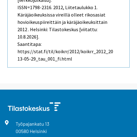
ISSN=1798-2316. 2012, Liitetaulukko 1.
Käräjäoikeuksissa vireillä olleet rikosasiat
hovioikeuspiireittäin ja käräjäoikeuksittain
2012 . Helsinki: Tilastokeskus [viitattu:
10.8.2026].
Saantitapa:
https://stat.fi/til/koikrr/2012/koikrr_2012_20
13-05-29_tau_001_fi.html
Työpajankatu
13
00580
Helsinki