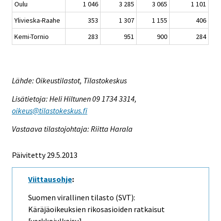
Oulu
1 046
3 285
3 065
1 101
Ylivieska-Raahe
353
1 307
1 155
406
Kemi-Tornio
283
951
900
284
Lähde: Oikeustilastot, Tilastokeskus
Lisätietoja: Heli Hiltunen 09 1734 3314,
oikeus@tilastokeskus.fi
Vastaava tilastojohtaja: Riitta Harala
Päivitetty 29.5.2013
Viittausohje
:
Suomen virallinen tilasto (SVT):
Käräjäoikeuksien rikosasioiden ratkaisut
[verkkojulkaisu].