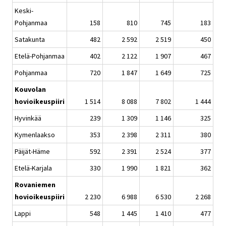
Keski-
Pohjanmaa
158
810
745
183
Satakunta
482
2 592
2 519
450
Etelä-Pohjanmaa
402
2 122
1 907
467
Pohjanmaa
720
1 847
1 649
725
Kouvolan
hovioikeuspiiri
1 514
8 088
7 802
1 444
Hyvinkää
239
1 309
1 146
325
Kymenlaakso
353
2 398
2 311
380
Päijät-Häme
592
2 391
2 524
377
Etelä-Karjala
330
1 990
1 821
362
Rovaniemen
hovioikeuspiiri
2 230
6 988
6 530
2 268
Lappi
548
1 445
1 410
477