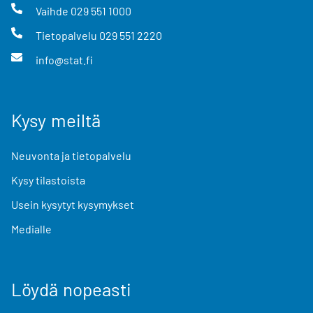
Vaihde
029 551 1000
Tietopalvelu
029 551 2220
info@stat.fi
Kysy meiltä
Neuvonta ja tietopalvelu
Kysy tilastoista
Usein kysytyt kysymykset
Medialle
Löydä nopeasti