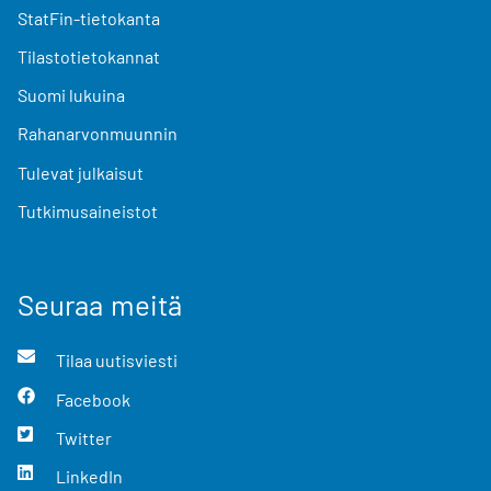
StatFin-tietokanta
Tilastotietokannat
Suomi lukuina
Rahanarvonmuunnin
Tulevat julkaisut
Tutkimusaineistot
Seuraa meitä
Tilaa uutisviesti
Facebook
Twitter
LinkedIn