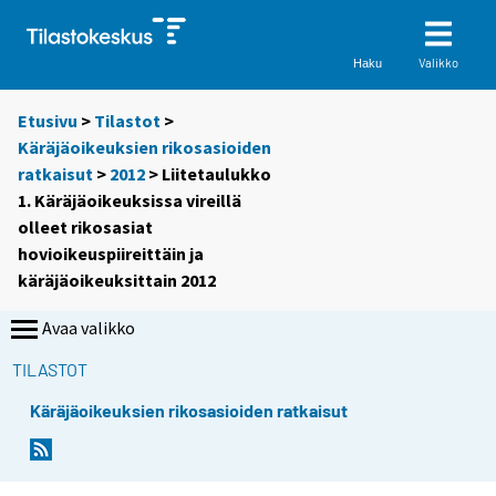
Valikko
Haku
Etusivu
>
Tilastot
>
Käräjäoikeuksien rikosasioiden
ratkaisut
>
2012
> Liitetaulukko
1. Käräjäoikeuksissa vireillä
olleet rikosasiat
hovioikeuspiireittäin ja
käräjäoikeuksittain 2012
Avaa valikko
TILASTOT
Käräjäoikeuksien rikosasioiden ratkaisut