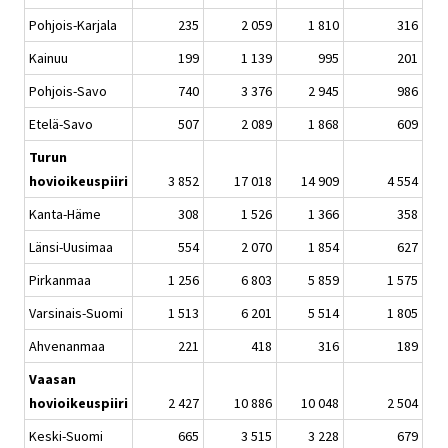
Pohjois-Karjala
235
2 059
1 810
316
Kainuu
199
1 139
995
201
Pohjois-Savo
740
3 376
2 945
986
Etelä-Savo
507
2 089
1 868
609
Turun
hovioikeuspiiri
3 852
17 018
14 909
4 554
Kanta-Häme
308
1 526
1 366
358
Länsi-Uusimaa
554
2 070
1 854
627
Pirkanmaa
1 256
6 803
5 859
1 575
Varsinais-Suomi
1 513
6 201
5 514
1 805
Ahvenanmaa
221
418
316
189
Vaasan
hovioikeuspiiri
2 427
10 886
10 048
2 504
Keski-Suomi
665
3 515
3 228
679