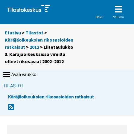
Valikko
Haku
Etusivu
>
Tilastot
>
Käräjäoikeuksien rikosasioiden
ratkaisut
>
2012
> Liitetaulukko
3. Käräjäoikeuksissa vireillä
olleet rikosasiat 2002–2012
Avaa valikko
TILASTOT
Käräjäoikeuksien rikosasioiden ratkaisut