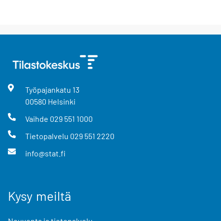
Työpajankatu
13
00580
Helsinki
Vaihde
029 551 1000
Tietopalvelu
029 551 2220
info@stat.fi
Kysy meiltä
Neuvonta ja tietopalvelu