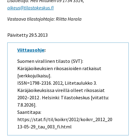
Lisätietoja: Heli Hiltunen 09 1734 3314,
oikeus@tilastokeskus.fi
Vastaava tilastojohtaja: Riitta Harala
Päivitetty 29.5.2013
Viittausohje
:
Suomen virallinen tilasto (SVT):
Käräjäoikeuksien rikosasioiden ratkaisut
[verkkojulkaisu].
ISSN=1798-2316. 2012, Liitetaulukko 3.
Käräjäoikeuksissa vireillä olleet rikosasiat
2002–2012 . Helsinki: Tilastokeskus [viitattu:
7.8.2026].
Saantitapa:
https://stat.fi/til/koikrr/2012/koikrr_2012_20
13-05-29_tau_003_fi.html