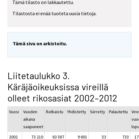
Tämä tilasto on lakkautettu.
Tilastosta ei enää tuoteta uusia tietoja.
Tämä sivu on arkistoitu.
Liitetaulukko 3.
Käräjäoikeuksissa vireillä
olleet rikosasiat 2002–2012
Vuosi
Vuoden
Ratkaistu
Yhdistetty
Siirretty
Palautettu
Vire
aikana
vuo
saapuneet
lop
2002
73 210
63 587
9 601
53
733
17