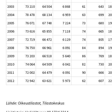
2003
73 210
64 504
6 868
61
643
18
2004
78 478
68 134
6 959
63
699
20
2005
76 071
67 748
7 224
73
680
19
2006
73 616
65 855
7 118
74
665
18
2007
72 719
66 472
6 129
74
805
17
2008
76 750
66 961
6 091
84
894
19
2009
73 203
66 518
5 640
86
769
18
2010
74 064
64 509
6 042
82
730
20
2011
72 002
64 479
6 091
90
666
20
2012
72 942
63 621
5 973
62
607
22
Lähde: Oikeustilastot, Tilastokeskus