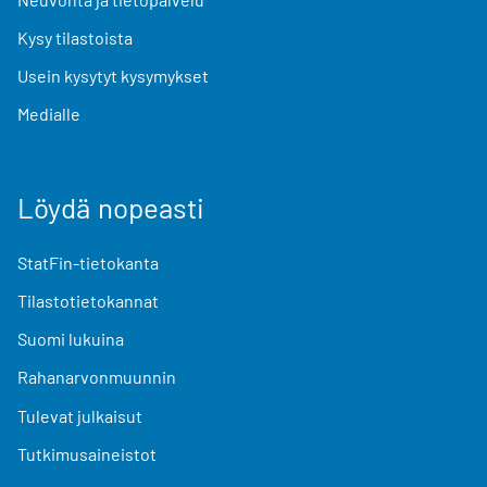
Kysy tilastoista
Usein kysytyt kysymykset
Medialle
Löydä nopeasti
StatFin-tietokanta
Tilastotietokannat
Suomi lukuina
Rahanarvonmuunnin
Tulevat julkaisut
Tutkimusaineistot