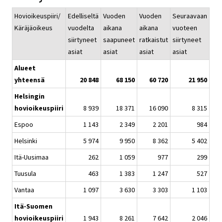
Hovioikeuspiiri/
Edelliseltä
Vuoden
Vuoden
Seuraavaan
Käräjäoikeus
vuodelta
aikana
aikana
vuoteen
siirtyneet
saapuneet
ratkaistut
siirtyneet
asiat
asiat
asiat
asiat
Alueet
yhteensä
20 848
68 150
60 720
21 950
Helsingin
hovioikeuspiiri
8 939
18 371
16 090
8 315
Espoo
1 143
2 349
2 201
984
Helsinki
5 974
9 950
8 362
5 402
Itä-Uusimaa
262
1 059
977
299
Tuusula
463
1 383
1 247
527
Vantaa
1 097
3 630
3 303
1 103
Itä-Suomen
hovioikeuspiiri
1 943
8 261
7 642
2 046