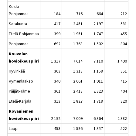
Keski-
Pohjanmaa
184
716
664
212
Satakunta
417
2 451
2 197
581
Etelä-Pohjanmaa
399
1 951
1 747
455
Pohjanmaa
692
1 763
1 502
804
Kouvolan
hovioikeuspiiri
1 317
7 614
7 110
1 490
Hyvinkää
303
1 313
1 158
351
Kymenlaakso
340
2 061
1 911
415
Päijät-Häme
361
2 413
2 323
404
Etelä-Karjala
313
1 827
1 718
320
Rovaniemen
hovioikeuspiiri
2 192
7 009
6 364
2 382
Lappi
453
1 586
1 357
522