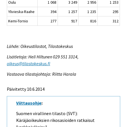
Oulu
1 068
3 249
2 956
1 253
Ylivieska-Raahe
394
1 257
1 235
295
Kemi-Tornio
277
917
816
312
Lähde: Oikeustilastot, Tilastokeskus
Lisätietoja: Heli Hiltunen 029 551 3314,
oikeus@tilastokeskus.fi
Vastaava tilastojohtaja: Riitta Harala
Päivitetty 10.6.2014
Viittausohje
:
Suomen virallinen tilasto (SVT):
Käräjäoikeuksien rikosasioiden ratkaisut
[verkkojulkaisu].