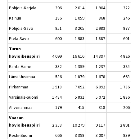
Pohjois-Karjala
306
2 014
1 904
322
Kainuu
186
1 059
868
246
Pohjois-Savo
851
3 205
2 983
877
Etelä-Savo
600
1 983
1 887
601
Turun
hovioikeuspiiri
4 099
16 616
14 397
4 826
Kanta-Häme
332
1 399
1 237
385
Länsi-Uusimaa
586
1 879
1 678
663
Pirkanmaa
1 518
7 092
6 092
1 736
Varsinais-Suomi
1 484
5 831
5 072
1 836
Ahvenanmaa
179
415
318
206
Vaasan
hovioikeuspiiri
2 358
10 279
9 117
2 891
Keski-Suomi
666
3 398
3 007
839