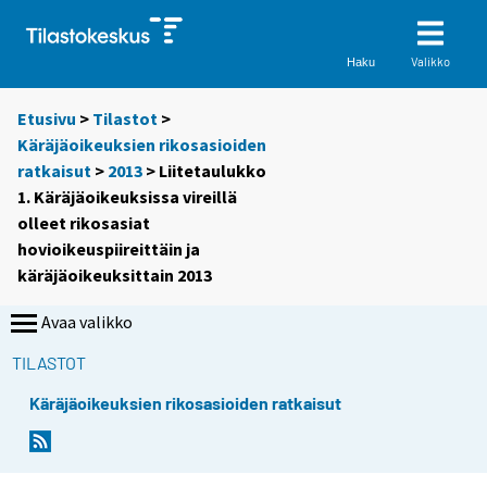
Valikko
Haku
Etusivu
>
Tilastot
>
Käräjäoikeuksien rikosasioiden
ratkaisut
>
2013
> Liitetaulukko
1. Käräjäoikeuksissa vireillä
olleet rikosasiat
hovioikeuspiireittäin ja
käräjäoikeuksittain 2013
Avaa valikko
TILASTOT
Käräjäoikeuksien rikosasioiden ratkaisut