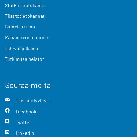
StatFin-tietokanta
Tilastotietokannat
Suomi lukuina
Rahanarvonmuunnin
Tulevat julkaisut
Tutkimusaineistot
Seuraa meitä
Tilaa uutisviesti
Facebook
Twitter
LinkedIn