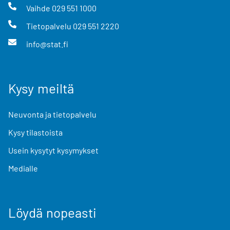
Vaihde
029 551 1000
Tietopalvelu
029 551 2220
info@stat.fi
Kysy meiltä
Neuvonta ja tietopalvelu
Kysy tilastoista
Usein kysytyt kysymykset
Medialle
Löydä nopeasti