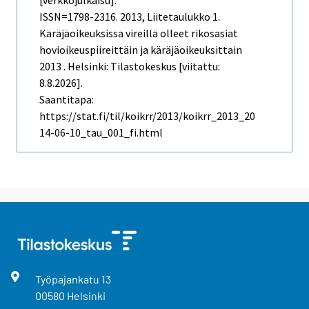
ISSN=1798-2316. 2013, Liitetaulukko 1.
Käräjäoikeuksissa vireillä olleet rikosasiat
hovioikeuspiireittäin ja käräjäoikeuksittain
2013 . Helsinki: Tilastokeskus [viitattu:
8.8.2026].
Saantitapa:
https://stat.fi/til/koikrr/2013/koikrr_2013_20
14-06-10_tau_001_fi.html
Työpajankatu
13
00580
Helsinki