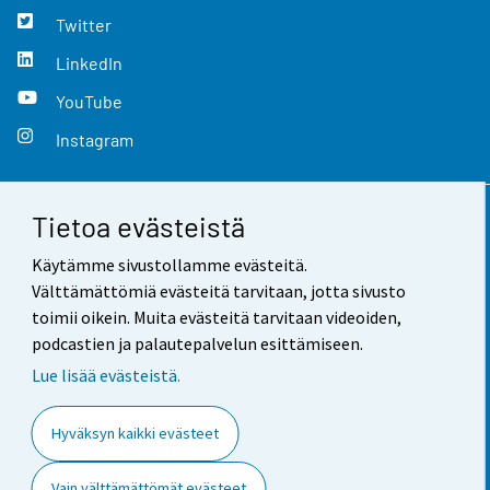
Twitter
LinkedIn
YouTube
Instagram
Tietoa evästeistä
Yhteystiedot
Käytämme sivustollamme evästeitä.
Palaute
Välttämättömiä evästeitä tarvitaan, jotta sivusto
toimii oikein. Muita evästeitä tarvitaan videoiden,
Käyttöehdot
podcastien ja palautepalvelun esittämiseen.
Tietosuoja
Lue lisää evästeistä.
Saavutettavuus
Hyväksyn kaikki evästeet
Tietoa sivustosta
Vain välttämättömät evästeet