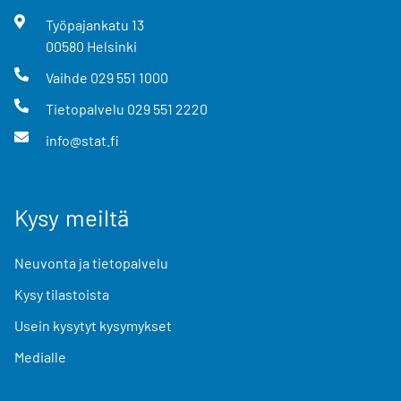
Työpajankatu
13
00580
Helsinki
Vaihde
029 551 1000
Tietopalvelu
029 551 2220
info@stat.fi
Kysy meiltä
Neuvonta ja tietopalvelu
Kysy tilastoista
Usein kysytyt kysymykset
Medialle