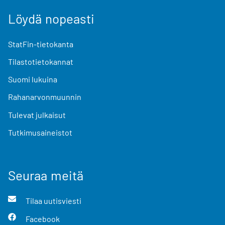
Löydä nopeasti
StatFin-tietokanta
Tilastotietokannat
Suomi lukuina
Rahanarvonmuunnin
Tulevat julkaisut
Tutkimusaineistot
Seuraa meitä
Tilaa uutisviesti
Facebook