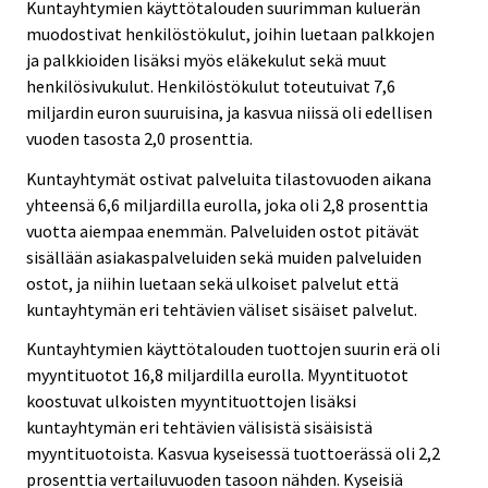
Kuntayhtymien käyttötalouden suurimman kuluerän
muodostivat henkilöstökulut, joihin luetaan palkkojen
ja palkkioiden lisäksi myös eläkekulut sekä muut
henkilösivukulut. Henkilöstökulut toteutuivat 7,6
miljardin euron suuruisina, ja kasvua niissä oli edellisen
vuoden tasosta 2,0 prosenttia.
Kuntayhtymät ostivat palveluita tilastovuoden aikana
yhteensä 6,6 miljardilla eurolla, joka oli 2,8 prosenttia
vuotta aiempaa enemmän. Palveluiden ostot pitävät
sisällään asiakaspalveluiden sekä muiden palveluiden
ostot, ja niihin luetaan sekä ulkoiset palvelut että
kuntayhtymän eri tehtävien väliset sisäiset palvelut.
Kuntayhtymien käyttötalouden tuottojen suurin erä oli
myyntituotot 16,8 miljardilla eurolla. Myyntituotot
koostuvat ulkoisten myyntituottojen lisäksi
kuntayhtymän eri tehtävien välisistä sisäisistä
myyntituotoista. Kasvua kyseisessä tuottoerässä oli 2,2
prosenttia vertailuvuoden tasoon nähden. Kyseisiä