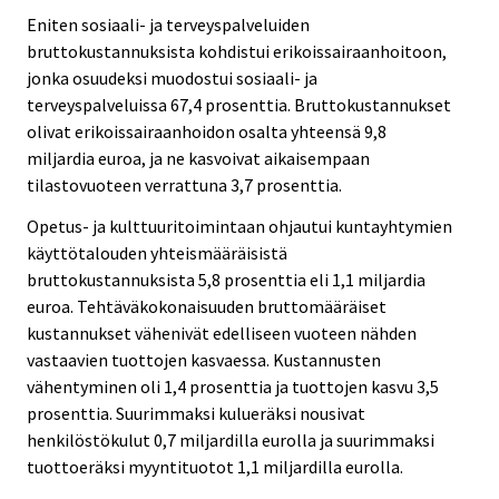
Eniten sosiaali- ja terveyspalveluiden
bruttokustannuksista kohdistui erikoissairaanhoitoon,
jonka osuudeksi muodostui sosiaali- ja
terveyspalveluissa 67,4 prosenttia. Bruttokustannukset
olivat erikoissairaanhoidon osalta yhteensä 9,8
miljardia euroa, ja ne kasvoivat aikaisempaan
tilastovuoteen verrattuna 3,7 prosenttia.
Opetus- ja kulttuuritoimintaan ohjautui kuntayhtymien
käyttötalouden yhteismääräisistä
bruttokustannuksista 5,8 prosenttia eli 1,1 miljardia
euroa. Tehtäväkokonaisuuden bruttomääräiset
kustannukset vähenivät edelliseen vuoteen nähden
vastaavien tuottojen kasvaessa. Kustannusten
vähentyminen oli 1,4 prosenttia ja tuottojen kasvu 3,5
prosenttia. Suurimmaksi kulueräksi nousivat
henkilöstökulut 0,7 miljardilla eurolla ja suurimmaksi
tuottoeräksi myyntituotot 1,1 miljardilla eurolla.