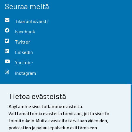
Seuraa meitä
Tilaa uutisviesti
Facebook
Twitter
LinkedIn
YouTube
Instagram
Tietoa evästeistä
Yhteystiedot
Käytämme sivustollamme evästeitä.
Palaute
Välttämättömiä evästeitä tarvitaan, jotta sivusto
toimii oikein. Muita evästeitä tarvitaan videoiden,
Käyttöehdot
podcastien ja palautepalvelun esittämiseen.