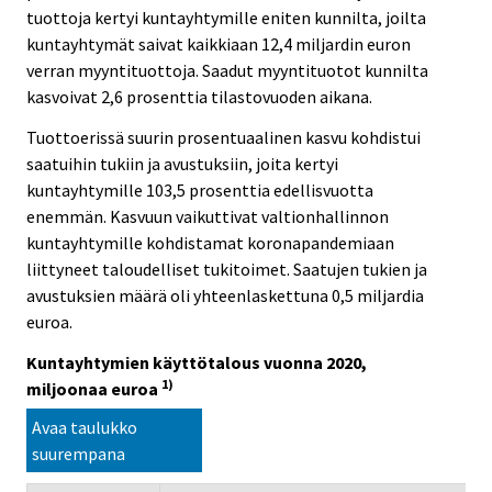
tuottoja kertyi kuntayhtymille eniten kunnilta, joilta
kuntayhtymät saivat kaikkiaan 12,4 miljardin euron
verran myyntituottoja. Saadut myyntituotot kunnilta
kasvoivat 2,6 prosenttia tilastovuoden aikana.
Tuottoerissä suurin prosentuaalinen kasvu kohdistui
saatuihin tukiin ja avustuksiin, joita kertyi
kuntayhtymille 103,5 prosenttia edellisvuotta
enemmän. Kasvuun vaikuttivat valtionhallinnon
kuntayhtymille kohdistamat koronapandemiaan
liittyneet taloudelliset tukitoimet. Saatujen tukien ja
avustuksien määrä oli yhteenlaskettuna 0,5 miljardia
euroa.
Kuntayhtymien käyttötalous vuonna 2020,
1)
miljoonaa euroa
Avaa taulukko
suurempana