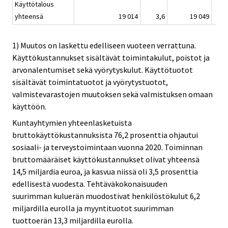
Käyttötalous
yhteensä
19 014
3,6
19 049
1) Muutos on laskettu edelliseen vuoteen verrattuna.
Käyttökustannukset sisältävät toimintakulut, poistot ja
arvonalentumiset sekä vyörytyskulut. Käyttötuotot
sisältävät toimintatuotot ja vyörytystuotot,
valmistevarastojen muutoksen sekä valmistuksen omaan
käyttöön.
Kuntayhtymien yhteenlasketuista
bruttokäyttökustannuksista 76,2 prosenttia ohjautui
sosiaali- ja terveystoimintaan vuonna 2020. Toiminnan
bruttomääräiset käyttökustannukset olivat yhteensä
14,5 miljardia euroa, ja kasvua niissä oli 3,5 prosenttia
edellisestä vuodesta. Tehtäväkokonaisuuden
suurimman kuluerän muodostivat henkilöstökulut 6,2
miljardilla eurolla ja myyntituotot suurimman
tuottoerän 13,3 miljardilla eurolla.