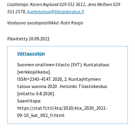
Lisätietoja: Karen Asplund 029 551 3611, Jens Melfsen 029
551 2578,
kuntatalous@tilastokeskus.fi
Vastaava osastopäällikkö: Katri Kaaja
Päivitetty 10.09.2021
Viittausohje
:
Suomen virallinen tilasto (SVT): Kuntatalous
[verkkojulkaisu].
ISSN=2343-4147. 2020, 2. Kuntayhtymien
talous vuonna 2020 . Helsinki: Tilastokeskus
[viitattu: 6.8.2026].
Saantitapa:
https://stat.fi/til/kta/2020/kta_2020_2021-
09-10_kat_002_fi.html