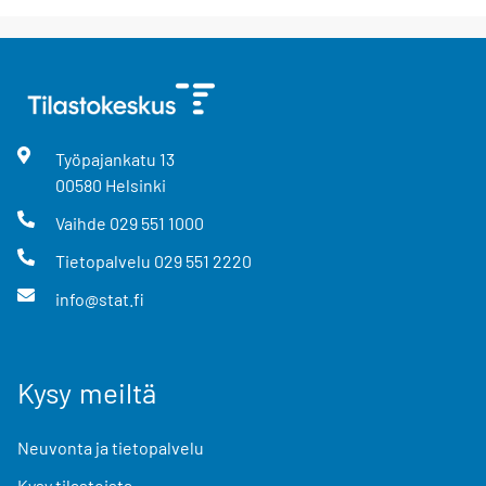
Työpajankatu
13
00580
Helsinki
Vaihde
029 551 1000
Tietopalvelu
029 551 2220
info@stat.fi
Kysy meiltä
Neuvonta ja tietopalvelu
Kysy tilastoista