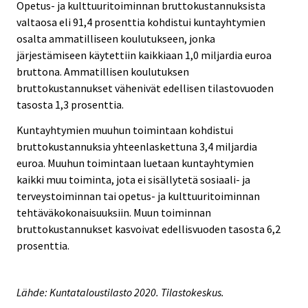
Opetus- ja kulttuuritoiminnan bruttokustannuksista
valtaosa eli 91,4 prosenttia kohdistui kuntayhtymien
osalta ammatilliseen koulutukseen, jonka
järjestämiseen käytettiin kaikkiaan 1,0 miljardia euroa
bruttona. Ammatillisen koulutuksen
bruttokustannukset vähenivät edellisen tilastovuoden
tasosta 1,3 prosenttia.
Kuntayhtymien muuhun toimintaan kohdistui
bruttokustannuksia yhteenlaskettuna 3,4 miljardia
euroa. Muuhun toimintaan luetaan kuntayhtymien
kaikki muu toiminta, jota ei sisällytetä sosiaali- ja
terveystoiminnan tai opetus- ja kulttuuritoiminnan
tehtäväkokonaisuuksiin. Muun toiminnan
bruttokustannukset kasvoivat edellisvuoden tasosta 6,2
prosenttia.
Lähde: Kuntataloustilasto 2020. Tilastokeskus.