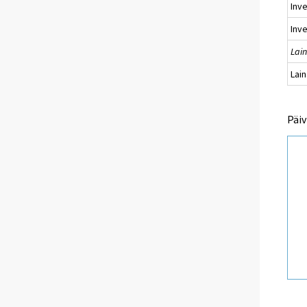
Inv
Inv
Lain
Lai
Päiv