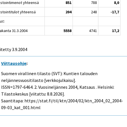
estointimenot yhteensä
851
788
8,0
estointitulot yhteensä
204
248
-17,7
at:
nakanta 31.3.2004
5558
4741
17,2
itetty
3.9.2004
Viittausohje
:
Suomen virallinen tilasto (SVT): Kuntien talouden
neljännesvuositilasto [verkkojulkaisu].
ISSN=1797-6464.
2. Vuosineljännes
2004, Katsaus . Helsinki:
Tilastokeskus [viitattu: 8.8.2026].
Saantitapa: https://stat.fi/til/ktn/2004/02/ktn_2004_02_2004-
09-03_kat_001.html