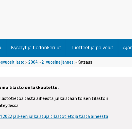
a
Kyselyt ja tiedonkeruut
Tuotteet ja palvelut
Aja
esvuositilasto
>
2004
>
2. vuosineljännes
> Katsaus
ämä tilasto on lakkautettu.
ilastotietoa tästä aiheesta julkaistaan toisen tilaston
hteydessä.
.4.2022 jälkeen julkaistuja tilastotietoja tästä aiheesta