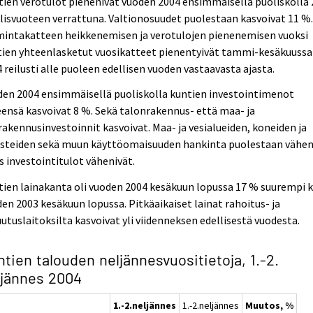
ien verotulot pienenivät vuoden 2004 ensimmäisellä puoliskolla
lisvuoteen verrattuna. Valtionosuudet puolestaan kasvoivat 11 %
mintakatteen heikkenemisen ja verotulojen pienenemisen vuoksi
tien yhteenlasketut vuosikatteet pienentyivät tammi-kesäkuussa
 reilusti alle puoleen edellisen vuoden vastaavasta ajasta.
den 2004 ensimmäisellä puoliskolla kuntien investointimenot
ensä kasvoivat 8 %. Sekä talonrakennus- että maa- ja
rakennusinvestoinnit kasvoivat. Maa- ja vesialueiden, koneiden ja
usteiden sekä muun käyttöomaisuuden hankinta puolestaan vähen
 investointitulot vähenivät.
ien lainakanta oli vuoden 2004 kesäkuun lopussa 17 % suurempi k
en 2003 kesäkuun lopussa. Pitkäaikaiset lainat rahoitus- ja
utuslaitoksilta kasvoivat yli viidenneksen edellisestä vuodesta.
tien talouden neljännesvuositietoja, 1.-2.
ljännes 2004
1.-2.neljännes
1.-2.neljännes
Muutos, %