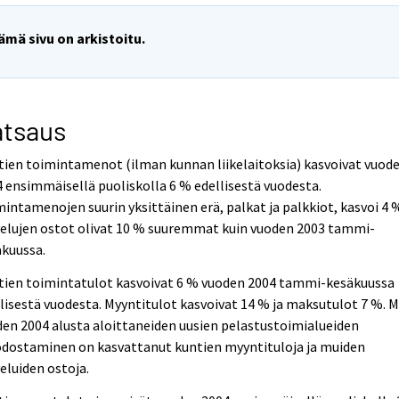
ämä sivu on arkistoitu.
atsaus
ien toimintamenot (ilman kunnan liikelaitoksia) kasvoivat vuod
 ensimmäisellä puoliskolla 6 % edellisestä vuodesta.
intamenojen suurin yksittäinen erä, palkat ja palkkiot, kasvoi 4 
velujen ostot olivat 10 % suuremmat kuin vuoden 2003 tammi-
äkuussa.
tien toimintatulot kasvoivat 6 % vuoden 2004 tammi-kesäkuussa
lisestä vuodesta. Myyntitulot kasvoivat 14 % ja maksutulot 7 %. 
en 2004 alusta aloittaneiden uusien pelastustoimialueiden
dostaminen on kasvattanut kuntien myyntituloja ja muiden
eluiden ostoja.