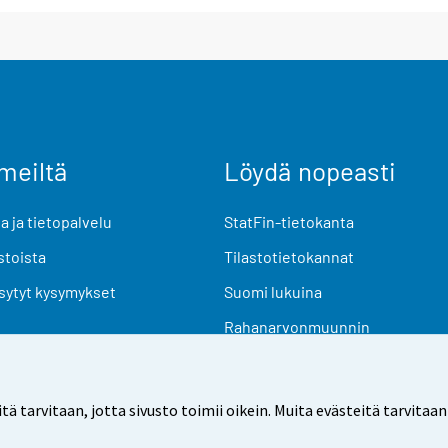
meiltä
Löydä nopeasti
 ja tietopalvelu
StatFin-tietokanta
stoista
Tilastotietokannat
sytyt kysymykset
Suomi lukuina
Rahanarvonmuunnin
Tulevat julkaisut
Tutkimusaineistot
arvitaan, jotta sivusto toimii oikein. Muita evästeitä tarvitaan