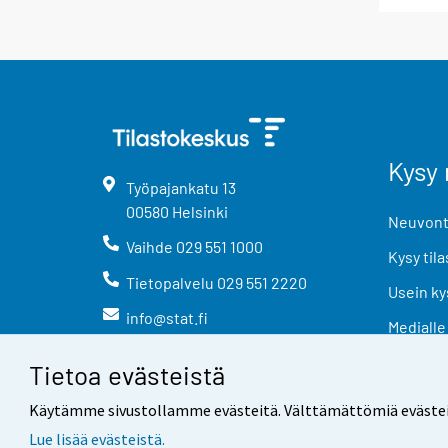
Kysy 
Työpajankatu
13
00580
Helsinki
Neuvonta
Vaihde
029 551 1000
Kysy tila
Tietopalvelu
029 551 2220
Usein ky
info@stat.fi
Medialle
Tietoa evästeistä
Käytämme sivustollamme evästeitä. Välttämättömiä evästeitä t
Lue lisää evästeistä.