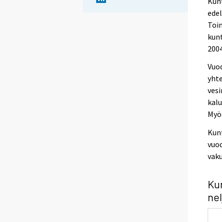
Kunt
edel
Toi
kun
2004
Vuo
yhte
vesi
kal
Myös
Kunt
vuod
vaku
Kun
ne