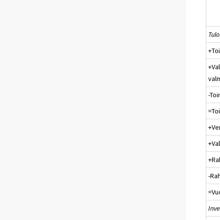
Tul
+To
+Va
val
-To
=Toi
+Ve
+Va
+Ra
-Ra
=Vuo
Inve