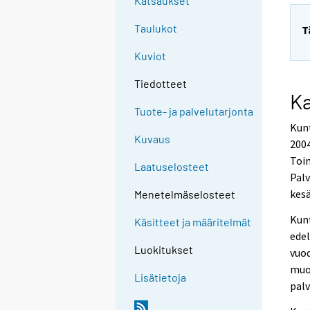
Katsaukset
Taulukot
T
Kuviot
Tiedotteet
K
Tuote- ja palvelutarjonta
Kunt
Kuvaus
2004
Toim
Laatuselosteet
Pal
kes
Menetelmäselosteet
Kun
Käsitteet ja määritelmät
edel
Luokitukset
vuod
muo
Lisätietoja
palv