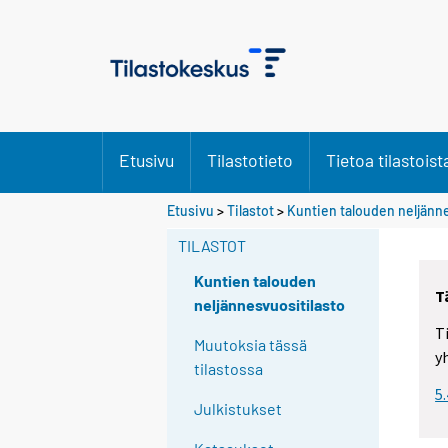
Etusivu
Tilastotieto
Tietoa tilastoist
Etusivu
>
Tilastot
>
Kuntien talouden neljänn
TILASTOT
Kuntien talouden
T
neljännesvuositilasto
T
Muutoksia tässä
y
tilastossa
5
Julkistukset