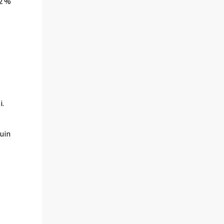
 2 %
.
i.
uin