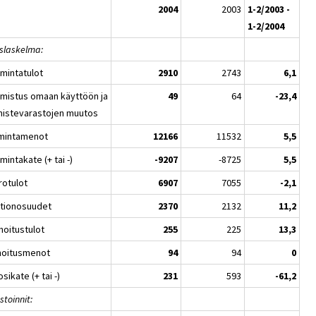
2004
2003
1-2/2003 -
1-2/2004
oslaskelma:
imintatulot
2910
2743
6,1
lmistus omaan käyttöön ja
49
64
-23,4
mistevarastojen muutos
imintamenot
12166
11532
5,5
mintakate (+ tai -)
-9207
-8725
5,5
rotulot
6907
7055
-2,1
ltionosuudet
2370
2132
11,2
hoitustulot
255
225
13,3
hoitusmenot
94
94
0
sikate (+ tai -)
231
593
-61,2
stoinnit: