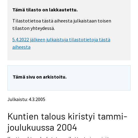
r
r
Tämä tilasto on lakkautettu.
y
y
t
t
Tilastotietoa tästä aiheesta julkaistaan toisen
t
t
tilaston yhteydessä.
o
o
i
i
5.4.2022 jälkeen julkaistuja tilastotietoja tästä
s
s
e
e
aiheesta
e
e
n
n
p
p
a
a
Tämä sivu on arkistoitu.
l
l
v
v
e
e
l
l
Julkaistu: 4.3.2005
u
u
u
u
Kuntien talous kiristyi tammi-
n
n
.
.
joulukuussa 2004