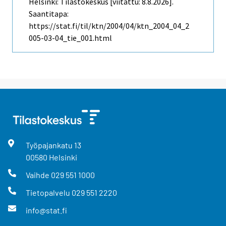
Helsinki: Tilastokeskus [viitattu: 8.8.2026].
Saantitapa:
https://stat.fi/til/ktn/2004/04/ktn_2004_04_2
005-03-04_tie_001.html
Työpajankatu
13
00580
Helsinki
Vaihde
029 551 1000
Tietopalvelu
029 551 2220
info@stat.fi