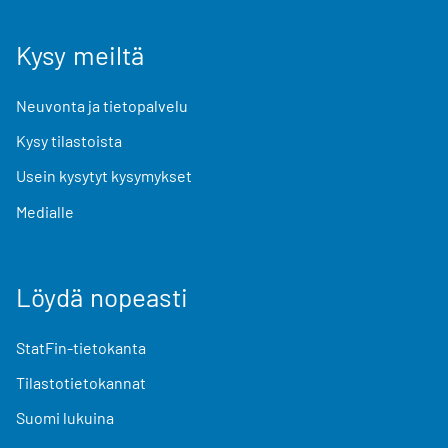
Kysy meiltä
Neuvonta ja tietopalvelu
Kysy tilastoista
Usein kysytyt kysymykset
Medialle
Löydä nopeasti
StatFin-tietokanta
Tilastotietokannat
Suomi lukuina