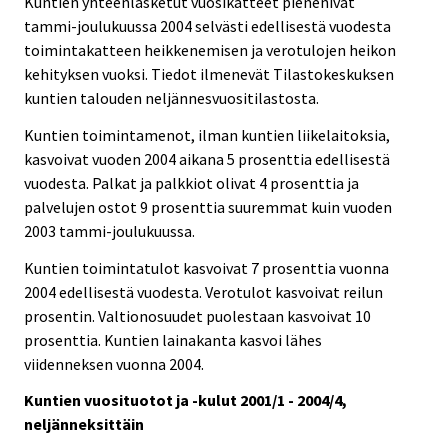
Kuntien yhteenlasketut vuosikatteet pienenivät
tammi-joulukuussa 2004 selvästi edellisestä vuodesta
toimintakatteen heikkenemisen ja verotulojen heikon
kehityksen vuoksi. Tiedot ilmenevät Tilastokeskuksen
kuntien talouden neljännesvuositilastosta.
Kuntien toimintamenot, ilman kuntien liikelaitoksia,
kasvoivat vuoden 2004 aikana 5 prosenttia edellisestä
vuodesta. Palkat ja palkkiot olivat 4 prosenttia ja
palvelujen ostot 9 prosenttia suuremmat kuin vuoden
2003 tammi-joulukuussa.
Kuntien toimintatulot kasvoivat 7 prosenttia vuonna
2004 edellisestä vuodesta. Verotulot kasvoivat reilun
prosentin. Valtionosuudet puolestaan kasvoivat 10
prosenttia. Kuntien lainakanta kasvoi lähes
viidenneksen vuonna 2004.
Kuntien vuosituotot ja -kulut 2001/1 - 2004/4,
neljänneksittäin