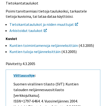
Tietokantataulukot
Poimi tarvitsemiasi tietoja taulukoiksi, tarkastele
tietoja kuvioina, tai lataa dataa käyttöösi.
Tietokantataulukot ja niiden muuttujat
Arkistoidut taulukot
Kuviot
Kuntien toimintamenoja neljänneksittäin
(4.3.2005)
Kuntien tuloja neljänneksittäin
(4.3.2005)
Päivitetty
4.3.2005
Viittausohje
:
Suomen virallinen tilasto (SVT): Kuntien
talouden neljännesvuositilasto
[verkkojulkaisu].
ISSN=1797-6464.
4. Vuosineljännes
2004.