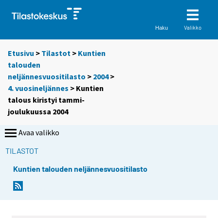
Valikko
Haku
Etusivu
>
Tilastot
>
Kuntien
talouden
neljännesvuositilasto
>
2004
>
4. vuosineljännes
> Kuntien
talous kiristyi tammi-
joulukuussa 2004
Avaa valikko
TILASTOT
Kuntien talouden neljännesvuositilasto
S
S
i
i
i
i
r
r