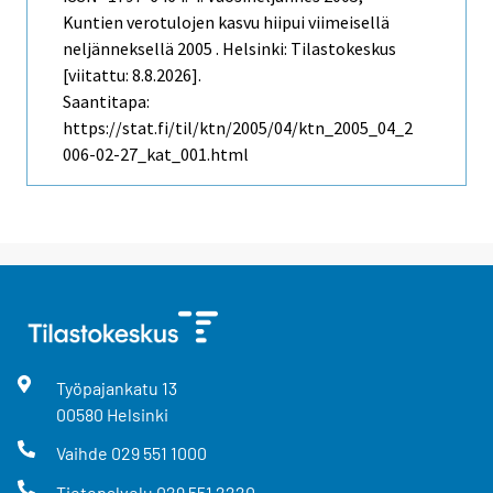
Kuntien verotulojen kasvu hiipui viimeisellä
neljänneksellä 2005 . Helsinki: Tilastokeskus
[viitattu: 8.8.2026].
Saantitapa:
https://stat.fi/til/ktn/2005/04/ktn_2005_04_2
006-02-27_kat_001.html
Työpajankatu
13
00580
Helsinki
Vaihde
029 551 1000
Tietopalvelu
029 551 2220