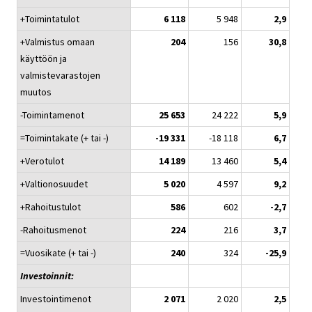
+Toimintatulot
6 118
5 948
2,9
+Valmistus omaan
204
156
30,8
käyttöön ja
valmistevarastojen
muutos
-Toimintamenot
25 653
24 222
5,9
=Toimintakate (+ tai -)
-19 331
-18 118
6,7
+Verotulot
14 189
13 460
5,4
+Valtionosuudet
5 020
4 597
9,2
+Rahoitustulot
586
602
-2,7
-Rahoitusmenot
224
216
3,7
=Vuosikate (+ tai -)
240
324
-25,9
Investoinnit:
Investointimenot
2 071
2 020
2,5