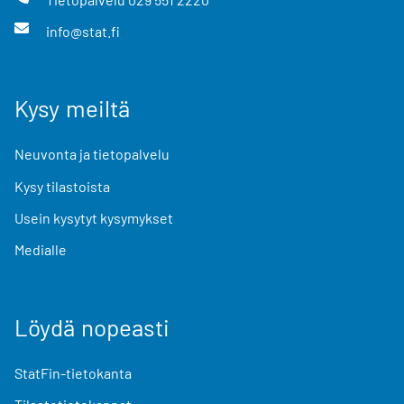
info@stat.fi
Kysy meiltä
Neuvonta ja tietopalvelu
Kysy tilastoista
Usein kysytyt kysymykset
Medialle
Löydä nopeasti
StatFin-tietokanta