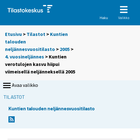
Valikko
Haku
Etusivu
>
Tilastot
>
Kuntien
talouden
neljännesvuositilasto
>
2005
>
4. vuosineljännes
> Kuntien
verotulojen kasvu hiipui
viimeisellä neljänneksellä 2005
Avaa valikko
TILASTOT
Kuntien talouden neljännesvuositilasto