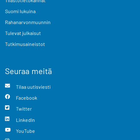
Tilastotietokannat
Suomi lukuina
Rahanarvonmuunnin
Tulevat julkaisut
Tutkimusaineistot
Seuraa meitä
Tilaa uutisviesti
Facebook
Twitter
LinkedIn
YouTube