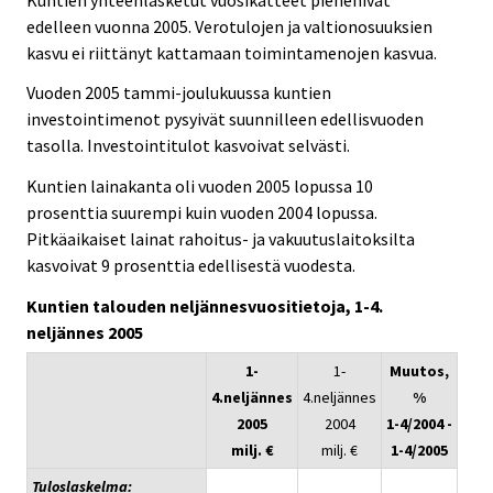
edelleen vuonna 2005. Verotulojen ja valtionosuuksien
kasvu ei riittänyt kattamaan toimintamenojen kasvua.
Vuoden 2005 tammi-joulukuussa kuntien
investointimenot pysyivät suunnilleen edellisvuoden
tasolla. Investointitulot kasvoivat selvästi.
Kuntien lainakanta oli vuoden 2005 lopussa 10
prosenttia suurempi kuin vuoden 2004 lopussa.
Pitkäaikaiset lainat rahoitus- ja vakuutuslaitoksilta
kasvoivat 9 prosenttia edellisestä vuodesta.
Kuntien talouden neljännesvuositietoja, 1-4.
neljännes 2005
1-
1-
Muutos,
4.neljännes
4.neljännes
%
2005
2004
1-4/2004 -
milj. €
milj. €
1-4/2005
Tuloslaskelma: