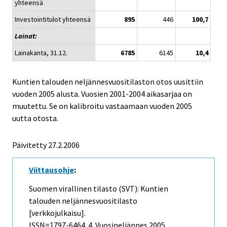
yhteensä
Investointitulot yhteensä
895
446
100,7
Lainat:
Lainakanta, 31.12.
6785
6145
10,4
Kuntien talouden neljännesvuositilaston otos uusittiin
vuoden 2005 alusta. Vuosien 2001-2004 aikasarjaa on
muutettu. Se on kalibroitu vastaamaan vuoden 2005
uutta otosta.
Päivitetty
27.2.2006
Viittausohje
:
Suomen virallinen tilasto (SVT): Kuntien
talouden neljännesvuositilasto
[verkkojulkaisu].
ISSN=1797-6464.
4. Vuosineljännes
2005,