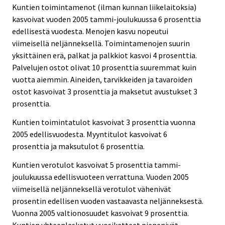
Kuntien toimintamenot (ilman kunnan liikelaitoksia)
kasvoivat vuoden 2005 tammi-joulukuussa 6 prosenttia
edellisestä vuodesta. Menojen kasvu nopeutui
viimeisellä neljänneksellä. Toimintamenojen suurin
yksittäinen erä, palkat ja palkkiot kasvoi 4 prosenttia.
Palvelujen ostot olivat 10 prosenttia suuremmat kuin
vuotta aiemmin. Aineiden, tarvikkeiden ja tavaroiden
ostot kasvoivat 3 prosenttia ja maksetut avustukset 3
prosenttia.
Kuntien toimintatulot kasvoivat 3 prosenttia vuonna
2005 edellisvuodesta. Myyntitulot kasvoivat 6
prosenttia ja maksutulot 6 prosenttia.
Kuntien verotulot kasvoivat 5 prosenttia tammi-
joulukuussa edellisvuoteen verrattuna. Vuoden 2005
viimeisellä neljänneksellä verotulot vähenivät
prosentin edellisen vuoden vastaavasta neljänneksestä.
Vuonna 2005 valtionosuudet kasvoivat 9 prosenttia.
Kuntien yhteenlasketut vuosikatteet pienenivät