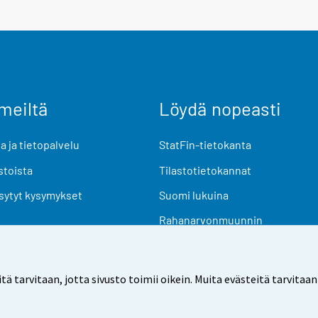
meiltä
Löydä nopeasti
 ja tietopalvelu
StatFin-tietokanta
stoista
Tilastotietokannat
sytyt kysymykset
Suomi lukuina
Rahanarvonmuunnin
Tulevat julkaisut
Tutkimusaineistot
arvitaan, jotta sivusto toimii oikein. Muita evästeitä tarvitaan