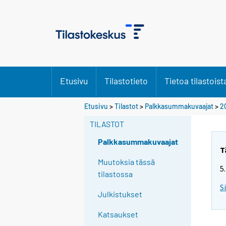
Etusivu
Tilastotieto
Tietoa tilastoist
Etusivu
>
Tilastot
>
Palkkasummakuvaajat
>
2
TILASTOT
Palkkasummakuvaajat
T
Muutoksia tässä
5
tilastossa
S
Julkistukset
Katsaukset