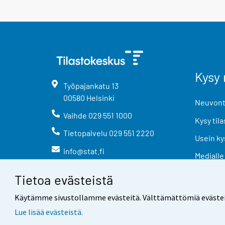
Kysy 
Työpajankatu
13
00580
Helsinki
Neuvonta
Vaihde
029 551 1000
Kysy tila
Tietopalvelu
029 551 2220
Usein ky
info@stat.fi
Medialle
Tietoa evästeistä
Käytämme sivustollamme evästeitä. Välttämättömiä evästeitä t
Lue lisää evästeistä.