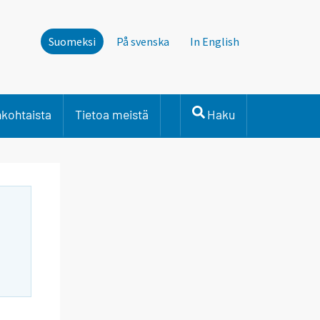
Suomeksi
På svenska
In English
nkohtaista
Tietoa meistä
Haku