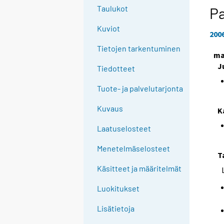
Taulukot
P
Kuviot
200
Tietojen tarkentuminen
ma
J
Tiedotteet
Tuote- ja palvelutarjonta
Kuvaus
K
Laatuselosteet
Menetelmäselosteet
T
Käsitteet ja määritelmät
Luokitukset
Lisätietoja