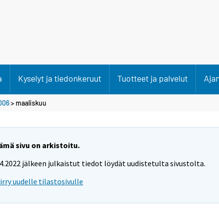
a
Kyselyt ja tiedonkeruut
Tuotteet ja palvelut
Aja
006
>
maaliskuu
ämä sivu on arkistoitu.
.4.2022 jälkeen julkaistut tiedot löydät uudistetulta sivustolta.
iirry uudelle tilastosivulle