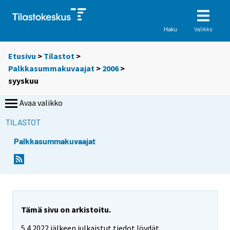
Valikko
Haku
Etusivu
>
Tilastot
>
Palkkasummakuvaajat
>
2006
>
syyskuu
Avaa valikko
TILASTOT
Palkkasummakuvaajat
Tämä sivu on arkistoitu.
5.4.2022 jälkeen julkaistut tiedot löydät