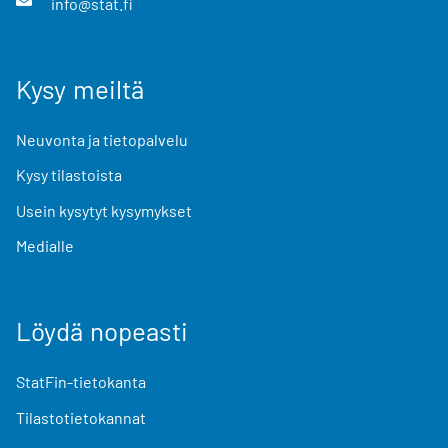
info@stat.fi
Kysy meiltä
Neuvonta ja tietopalvelu
Kysy tilastoista
Usein kysytyt kysymykset
Medialle
Löydä nopeasti
StatFin-tietokanta
Tilastotietokannat