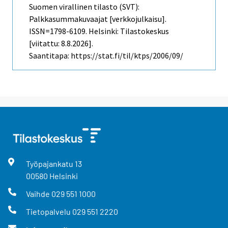
Suomen virallinen tilasto (SVT):
Palkkasummakuvaajat [verkkojulkaisu].
ISSN=1798-6109. Helsinki: Tilastokeskus
[viitattu: 8.8.2026].
Saantitapa: https://stat.fi/til/ktps/2006/09/
Työpajankatu
13
00580
Helsinki
Vaihde
029 551 1000
Tietopalvelu
029 551 2220