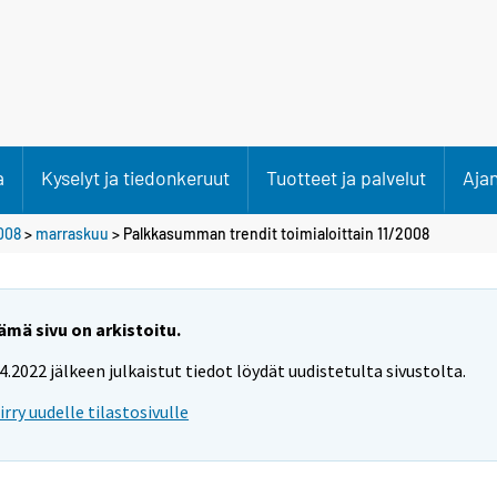
a
Kyselyt ja tiedonkeruut
Tuotteet ja palvelut
Aja
008
>
marraskuu
> Palkkasumman trendit toimialoittain 11/2008
ämä sivu on arkistoitu.
.4.2022 jälkeen julkaistut tiedot löydät uudistetulta sivustolta.
iirry uudelle tilastosivulle