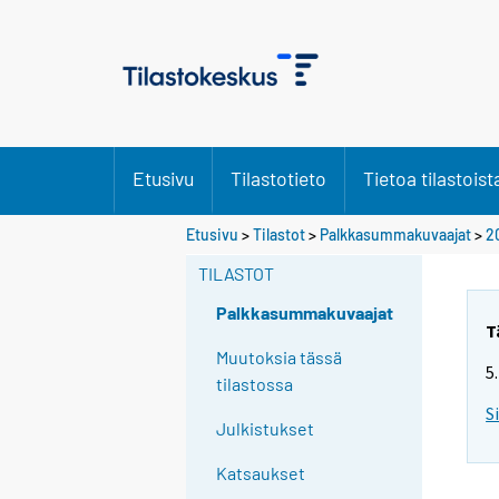
Etusivu
Tilastotieto
Tietoa tilastoist
Etusivu
>
Tilastot
>
Palkkasummakuvaajat
>
2
TILASTOT
Palkkasummakuvaajat
T
Muutoksia tässä
5
tilastossa
S
Julkistukset
Katsaukset