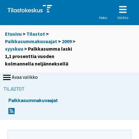
Valikko
Haku
Etusivu
>
Tilastot
>
Palkkasummakuvaajat
>
2009
>
syyskuu
> Palkkasumma laski
1,1 prosenttia vuoden
kolmannella neljänneksellä
Avaa valikko
TILASTOT
Palkkasummakuvaajat