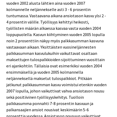
vuoden 2002 alusta lähtien aina vuoden 2007
kolmannelle neljännekselle asti 3 - 6 prosentin
tuntumassa. Vastaavana aikana ansiotason kasvu ylsi 2 -
4 prosentin välille. Työllisyys kehittyi heikosti,
työllisten määrän alkaessa kasvaa vasta vuoden 2004
loppupuolella. Kasvun kiihtyminen vuoden 2005 lopulla
noin 2 prosenttiin näkyy myös palkkasumman kasvuna
vastaavaan aikaan. Yksittäisten vuosineljännesten
palkkasumman kasvulukuihin vaikuttavat osaltaan
maksettujen tulospalkkioiden sijoittuminen vuosittain
eri ajankohtiin. Tällaisia ovat esimerkiksi vuoden 2004
ensimmäisellä ja vuoden 2005 kolmannella
neljänneksellä maksetut tulospalkkiot. Pitkään
jatkunut palkkasumman kasvu voimistui etenkin vuoden
2007 lopulla, johon vaikuttivat vahva ansiotason nousu
sekä positiivinen työllisyyskehitys. Tuolloin
palkkasumma ponnahti 7-8 prosentin kasvuun ja
palkansaajien ansiot nousivat keskimäärin 5-6
prosenttia vuodessa. Ansiotason nousuun vaikuttivat