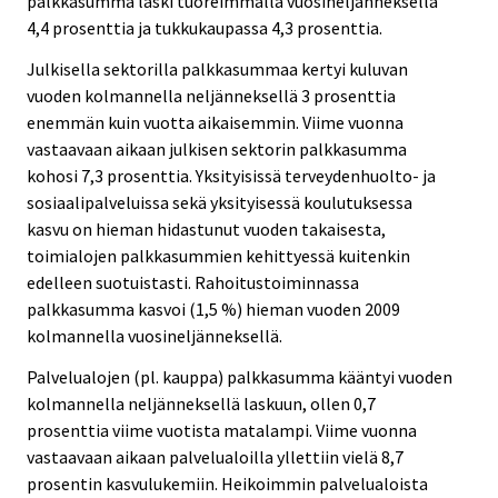
palkkasumma laski tuoreimmalla vuosineljänneksellä
4,4 prosenttia ja tukkukaupassa 4,3 prosenttia.
Julkisella sektorilla palkkasummaa kertyi kuluvan
vuoden kolmannella neljänneksellä 3 prosenttia
enemmän kuin vuotta aikaisemmin. Viime vuonna
vastaavaan aikaan julkisen sektorin palkkasumma
kohosi 7,3 prosenttia. Yksityisissä terveydenhuolto- ja
sosiaalipalveluissa sekä yksityisessä koulutuksessa
kasvu on hieman hidastunut vuoden takaisesta,
toimialojen palkkasummien kehittyessä kuitenkin
edelleen suotuistasti. Rahoitustoiminnassa
palkkasumma kasvoi (1,5 %) hieman vuoden 2009
kolmannella vuosineljänneksellä.
Palvelualojen (pl. kauppa) palkkasumma kääntyi vuoden
kolmannella neljänneksellä laskuun, ollen 0,7
prosenttia viime vuotista matalampi. Viime vuonna
vastaavaan aikaan palvelualoilla yllettiin vielä 8,7
prosentin kasvulukemiin. Heikoimmin palvelualoista