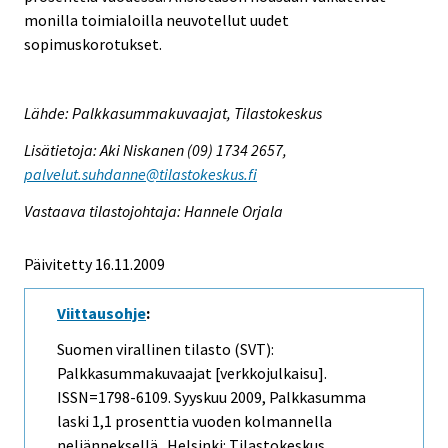
monilla toimialoilla neuvotellut uudet
sopimuskorotukset.
Lähde: Palkkasummakuvaajat, Tilastokeskus
Lisätietoja: Aki Niskanen (09) 1734 2657,
palvelut.suhdanne@tilastokeskus.fi
Vastaava tilastojohtaja: Hannele Orjala
Päivitetty 16.11.2009
Viittausohje
:
Suomen virallinen tilasto (SVT):
Palkkasummakuvaajat [verkkojulkaisu].
ISSN=1798-6109.
Syyskuu
2009, Palkkasumma
laski 1,1 prosenttia vuoden kolmannella
neljänneksellä . Helsinki: Tilastokeskus