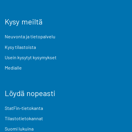
Kysy meiltä
Neuvonta ja tietopalvelu
Kysy tilastoista
Usein kysytyt kysymykset
Medialle
Löydä nopeasti
StatFin-tietokanta
Tilastotietokannat
Suomi lukuina