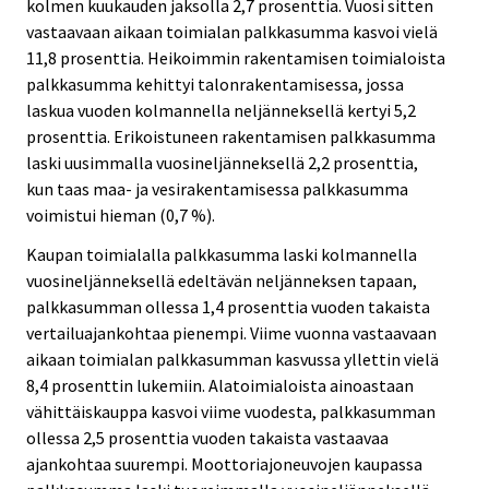
kolmen kuukauden jaksolla 2,7 prosenttia. Vuosi sitten
vastaavaan aikaan toimialan palkkasumma kasvoi vielä
11,8 prosenttia. Heikoimmin rakentamisen toimialoista
palkkasumma kehittyi talonrakentamisessa, jossa
laskua vuoden kolmannella neljänneksellä kertyi 5,2
prosenttia. Erikoistuneen rakentamisen palkkasumma
laski uusimmalla vuosineljänneksellä 2,2 prosenttia,
kun taas maa- ja vesirakentamisessa palkkasumma
voimistui hieman (0,7 %).
Kaupan toimialalla palkkasumma laski kolmannella
vuosineljänneksellä edeltävän neljänneksen tapaan,
palkkasumman ollessa 1,4 prosenttia vuoden takaista
vertailuajankohtaa pienempi. Viime vuonna vastaavaan
aikaan toimialan palkkasumman kasvussa yllettin vielä
8,4 prosenttin lukemiin. Alatoimialoista ainoastaan
vähittäiskauppa kasvoi viime vuodesta, palkkasumman
ollessa 2,5 prosenttia vuoden takaista vastaavaa
ajankohtaa suurempi. Moottoriajoneuvojen kaupassa