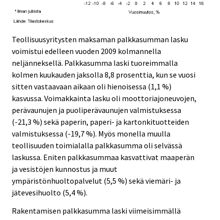
Teollisuusyritysten maksaman palkkasumman lasku
voimistui edelleen vuoden 2009 kolmannella
neljänneksellä. Palkkasumma laski tuoreimmalla
kolmen kuukauden jaksolla 8,8 prosenttia, kun se vuosi
sitten vastaavaan aikaan oli hienoisessa (1,1 %)
kasvussa. Voimakkainta lasku oli moottoriajoneuvojen,
perävaunujen ja puoliperävaunujen valmistuksessa
(-21,3 %) sekä paperin, paperi- ja kartonkituotteiden
valmistuksessa (-19,7 %). Myös monella muulla
teollisuuden toimialalla palkkasumma oli selvässä
laskussa. Eniten palkkasummaa kasvattivat maaperän
ja vesistöjen kunnostus ja muut
ympäristönhuoltopalvelut (5,5 %) sekä viemäri- ja
jätevesihuolto (5,4 %).
Rakentamisen palkkasumma laski viimeisimmällä