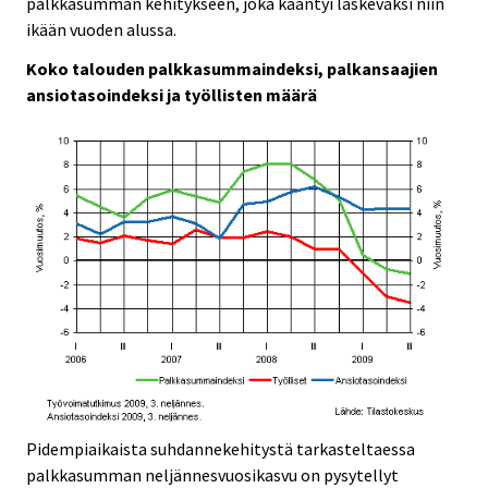
palkkasumman kehitykseen, joka kääntyi laskevaksi niin
ikään vuoden alussa.
Koko talouden palkkasummaindeksi, palkansaajien
ansiotasoindeksi ja työllisten määrä
Pidempiaikaista suhdannekehitystä tarkasteltaessa
palkkasumman neljännesvuosikasvu on pysytellyt