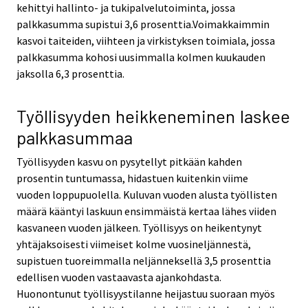
kehittyi hallinto- ja tukipalvelutoiminta, jossa
palkkasumma supistui 3,6 prosenttia.Voimakkaimmin
kasvoi taiteiden, viihteen ja virkistyksen toimiala, jossa
palkkasumma kohosi uusimmalla kolmen kuukauden
jaksolla 6,3 prosenttia.
Työllisyyden heikkeneminen laskee
palkkasummaa
Työllisyyden kasvu on pysytellyt pitkään kahden
prosentin tuntumassa, hidastuen kuitenkin viime
vuoden loppupuolella. Kuluvan vuoden alusta työllisten
määrä kääntyi laskuun ensimmäistä kertaa lähes viiden
kasvaneen vuoden jälkeen. Työllisyys on heikentynyt
yhtäjaksoisesti viimeiset kolme vuosineljännestä,
supistuen tuoreimmalla neljänneksellä 3,5 prosenttia
edellisen vuoden vastaavasta ajankohdasta.
Huonontunut työllisyystilanne heijastuu suoraan myös