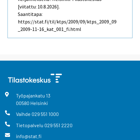
[viitattu: 10.8.2026].
Saantitapa:
https://stat.fi/til/ktps/2009/09/ktps_2009_09
_2009-11-16_kat_001_fi.html
Työpajankatu
13
00580
Helsinki
Vaihde
029 551 1000
Tietopalvelu
029 551 2220
info@stat.fi