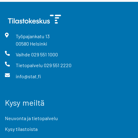
Työpajankatu
13
00580
Helsinki
Vaihde
029 551 1000
Tietopalvelu
029 551 2220
info@stat.fi
Kysy meiltä
Neuvonta ja tietopalvelu
Kysy tilastoista