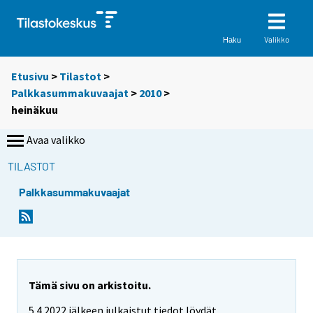
Valikko
Haku
Etusivu
>
Tilastot
>
Palkkasummakuvaajat
>
2010
>
heinäkuu
Avaa valikko
TILASTOT
Palkkasummakuvaajat
Tämä sivu on arkistoitu.
5.4.2022 jälkeen julkaistut tiedot löydät