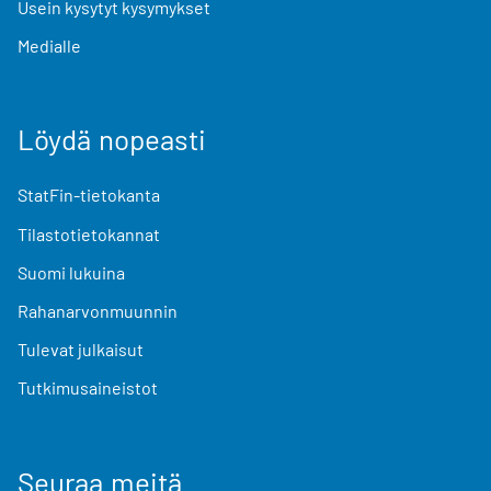
Usein kysytyt kysymykset
Medialle
Löydä nopeasti
StatFin-tietokanta
Tilastotietokannat
Suomi lukuina
Rahanarvonmuunnin
Tulevat julkaisut
Tutkimusaineistot
Seuraa meitä