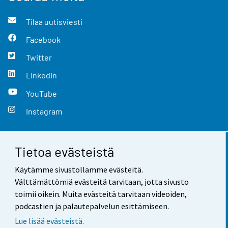
Tilaa uutisviesti
Facebook
Twitter
LinkedIn
YouTube
Instagram
Tietoa evästeistä
Yhteystiedot
Käytämme sivustollamme evästeitä.
Palaute
Välttämättömiä evästeitä tarvitaan, jotta sivusto
toimii oikein. Muita evästeitä tarvitaan videoiden,
Käyttöehdot
podcastien ja palautepalvelun esittämiseen.
Tietosuoja
Lue lisää evästeistä.