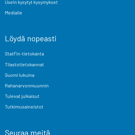
Usein kysytyt kysymykset
Medialle
Löydä nopeasti
StatFin-tietokanta
Tilastotietokannat
Suomi lukuina
Rahanarvonmuunnin
Tulevat julkaisut
Tutkimusaineistot
Seuraa meitä