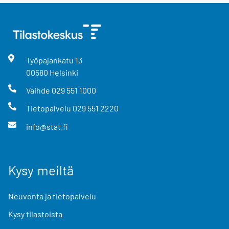
Työpajankatu
13
00580
Helsinki
Vaihde
029 551 1000
Tietopalvelu
029 551 2220
info@stat.fi
Kysy meiltä
Neuvonta ja tietopalvelu
Kysy tilastoista