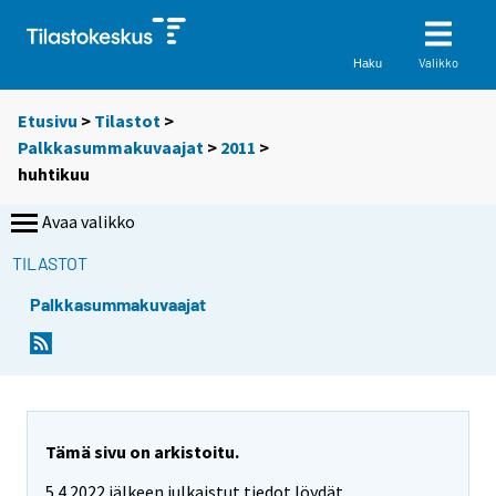
Valikko
Haku
Etusivu
>
Tilastot
>
Palkkasummakuvaajat
>
2011
>
huhtikuu
Avaa valikko
TILASTOT
Palkkasummakuvaajat
Tämä sivu on arkistoitu.
5.4.2022 jälkeen julkaistut tiedot löydät