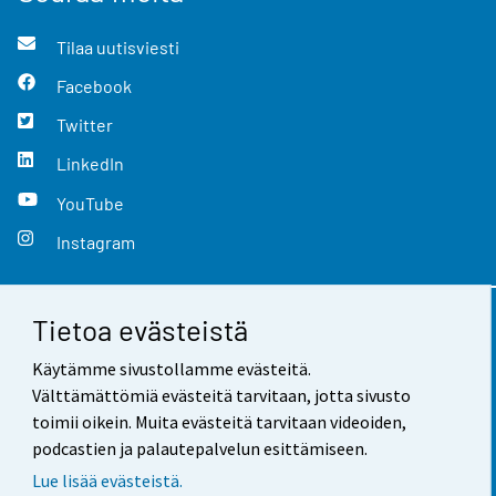
Tilaa uutisviesti
Facebook
Twitter
LinkedIn
YouTube
Instagram
Tietoa evästeistä
Yhteystiedot
Käytämme sivustollamme evästeitä.
Palaute
Välttämättömiä evästeitä tarvitaan, jotta sivusto
toimii oikein. Muita evästeitä tarvitaan videoiden,
Käyttöehdot
podcastien ja palautepalvelun esittämiseen.
Tietosuoja
Lue lisää evästeistä.