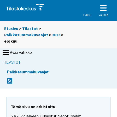
Valikko
Haku
Etusivu
>
Tilastot
>
Palkkasummakuvaajat
>
2013
>
elokuu
Avaa valikko
TILASTOT
Palkkasummakuvaajat
Tämä sivu on arkistoitu.
5.4.2022 jälkeen julkaistut tiedot löydät