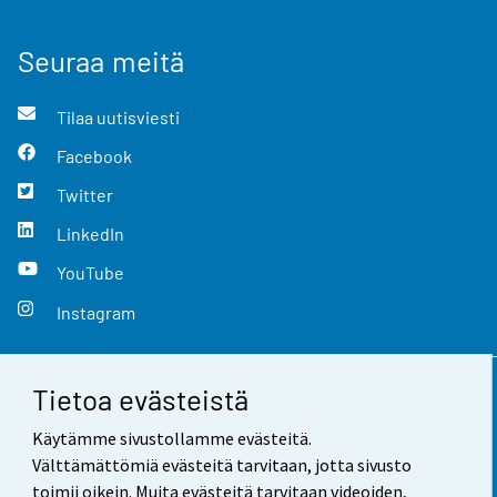
Seuraa meitä
Tilaa uutisviesti
Facebook
Twitter
LinkedIn
YouTube
Instagram
Tietoa evästeistä
Yhteystiedot
Käytämme sivustollamme evästeitä.
Palaute
Välttämättömiä evästeitä tarvitaan, jotta sivusto
toimii oikein. Muita evästeitä tarvitaan videoiden,
Käyttöehdot