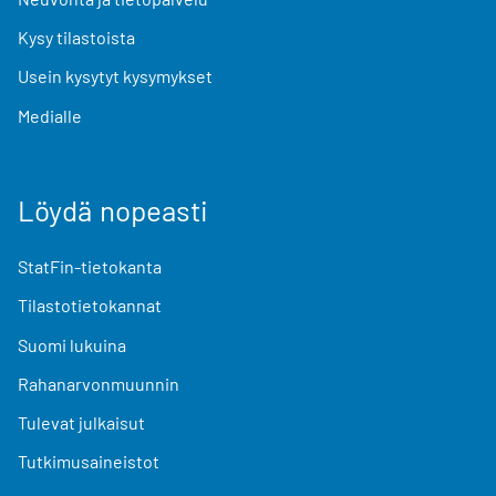
Kysy tilastoista
Usein kysytyt kysymykset
Medialle
Löydä nopeasti
StatFin-tietokanta
Tilastotietokannat
Suomi lukuina
Rahanarvonmuunnin
Tulevat julkaisut
Tutkimusaineistot