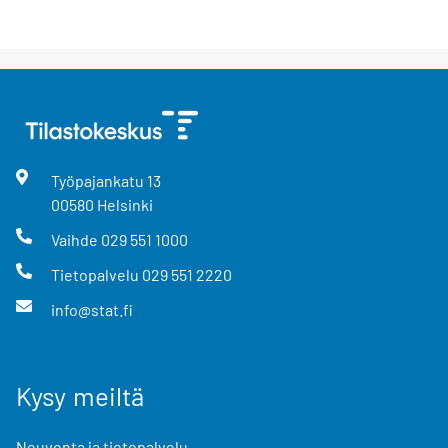
Työpajankatu
13
00580
Helsinki
Vaihde
029 551 1000
Tietopalvelu
029 551 2220
info@stat.fi
Kysy meiltä
Neuvonta ja tietopalvelu