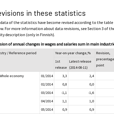
visions in these statistics
data of the statistics have become revised according to the table
w. For more information about data revisions, see Section 3 of th
ity description (only in Finnish).
sion of annual changes in wages and salaries sum in main industr
ustry / Reference period
Year-on-year change,%
Revision,
precentag
1st
Latest release
point
release
(2014-08-11)
 Whole economy
01/2014
3,3
2,4
02/2014
0,8
0,0
03/2014
-1,1
-1,6
04/2014
1,1
1,0
05/2014
0,9
0,9