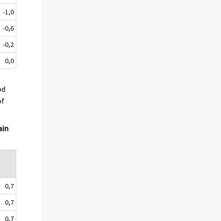
-1,0
-0,6
-0,2
0,0
od
of
ain
0,7
0,7
0,7