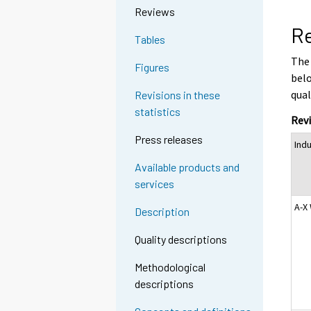
Reviews
Re
Tables
The 
Figures
belo
qual
Revisions in these
statistics
Revi
Press releases
Ind
Available products and
services
A-X
Description
Quality descriptions
Methodological
descriptions