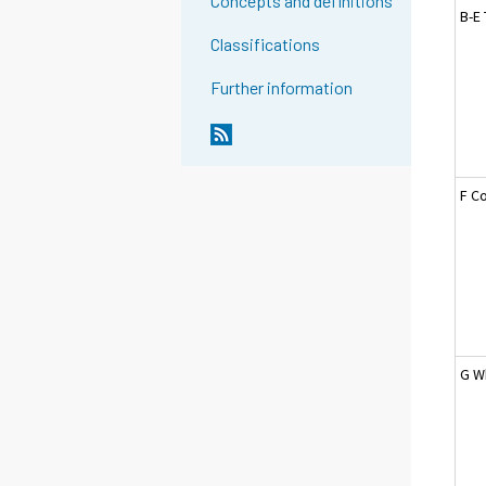
Concepts and definitions
B-E 
Classifications
Further information
F C
G W