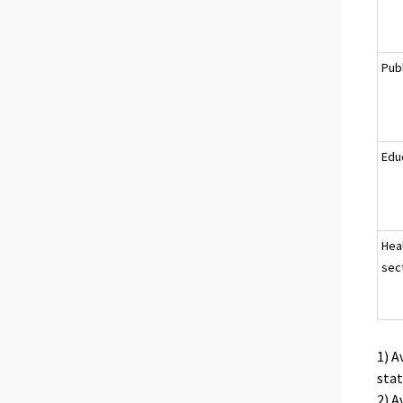
Pub
Educ
Heal
sec
1) A
stat
2) A