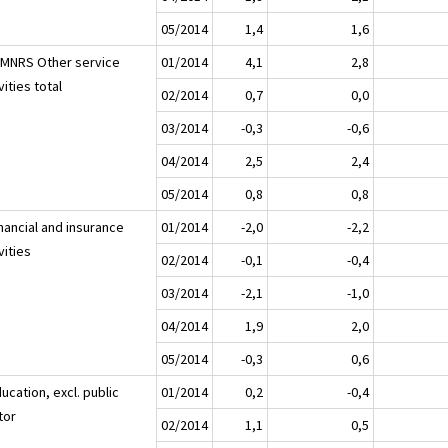
05/2014
1,4
1,6
LMNRS Other service
01/2014
4,1
2,8
vities total
02/2014
0,7
0,0
03/2014
-0,3
-0,6
04/2014
2,5
2,4
05/2014
0,8
0,8
nancial and insurance
01/2014
-2,0
-2,2
vities
02/2014
-0,1
-0,4
03/2014
-2,1
-1,0
04/2014
1,9
2,0
05/2014
-0,3
0,6
ucation, excl. public
01/2014
0,2
-0,4
tor
02/2014
1,1
0,5