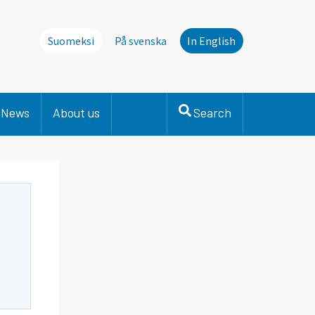
Suomeksi
På svenska
In English
News
About us
Search