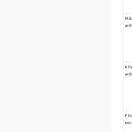
HIJ
acti
K Fi
acti
P Ed
sec