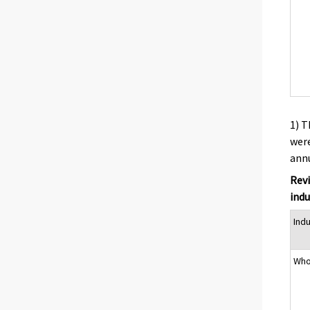
1) T
were
annu
Revi
indu
Ind
Who