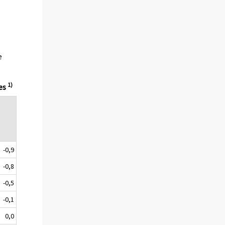
e
1)
ies
e
-0,9
-0,8
-0,5
-0,1
0,0