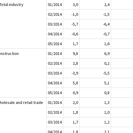
Total industry
01/2014
3,0
2,4
02/2014
-1,0
-1,5
03/2014
-5,7
-6,4
04/2014
-0,6
-0,7
05/2014
1,7
1,6
onstruction
01/2014
9,8
6,9
02/2014
2,8
0,2
03/2014
-3,9
-5,5
04/2014
5,8
5,1
05/2014
0,9
0,8
holesale and retail trade
01/2014
2,0
1,3
02/2014
1,8
1,0
03/2014
1,7
1,2
04/2014
1,8
2,1