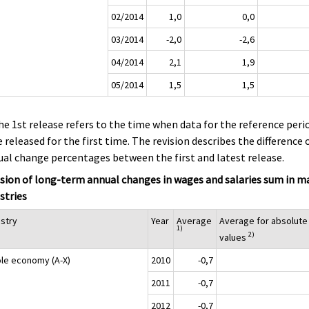
02/2014
1,0
0,0
03/2014
-2,0
-2,6
04/2014
2,1
1,9
05/2014
1,5
1,5
he 1st release refers to the time when data for the reference peri
 released for the first time. The revision describes the difference 
al change percentages between the first and latest release.
sion of long-term annual changes in wages and salaries sum in m
stries
ustry
Year
Average
Average for absolute
1)
2)
values
le economy (A-X)
2010
-0,7
2011
-0,7
2012
-0,7