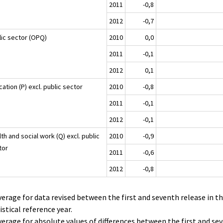
2011
-0,8
2012
-0,7
lic sector (OPQ)
2010
0,0
2011
-0,1
2012
0,1
ation (P) excl. public sector
2010
-0,8
2011
-0,1
2012
-0,1
th and social work (Q) excl. public
2010
-0,9
tor
2011
-0,6
2012
-0,8
verage for data revised between the first and seventh release in t
istical reference year.
verage for absolute values of differences between the first and se