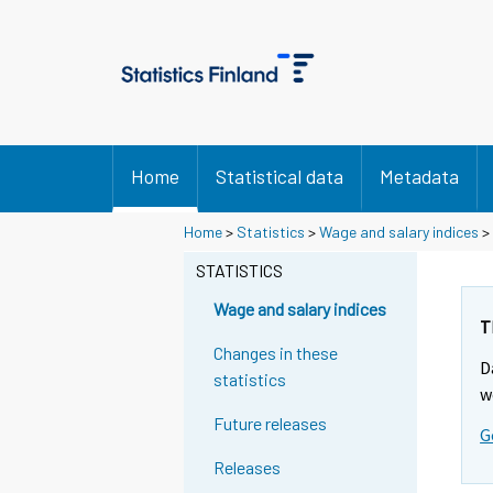
Home
Statistical data
Metadata
Home
>
Statistics
>
Wage and salary indices
>
STATISTICS
Wage and salary indices
T
Changes in these
D
statistics
w
Future releases
G
Releases