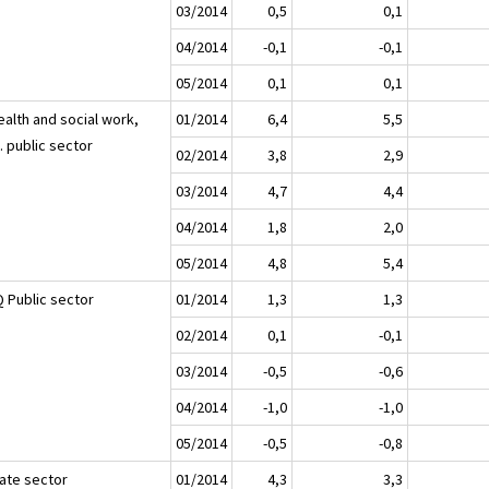
03/2014
0,5
0,1
04/2014
-0,1
-0,1
05/2014
0,1
0,1
ealth and social work,
01/2014
6,4
5,5
. public sector
02/2014
3,8
2,9
03/2014
4,7
4,4
04/2014
1,8
2,0
05/2014
4,8
5,4
 Public sector
01/2014
1,3
1,3
02/2014
0,1
-0,1
03/2014
-0,5
-0,6
04/2014
-1,0
-1,0
05/2014
-0,5
-0,8
vate sector
01/2014
4,3
3,3