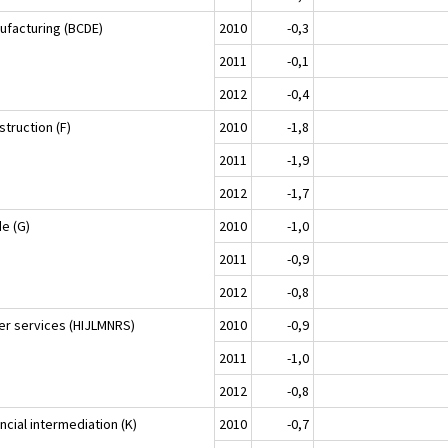
ufacturing (BCDE)
2010
-0,3
2011
-0,1
2012
-0,4
truction (F)
2010
-1,8
2011
-1,9
2012
-1,7
de (G)
2010
-1,0
2011
-0,9
2012
-0,8
er services (HIJLMNRS)
2010
-0,9
2011
-1,0
2012
-0,8
ncial intermediation (K)
2010
-0,7