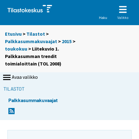
Valikko
Haku
Etusivu
>
Tilastot
>
Palkkasummakuvaajat
>
2015
>
toukokuu
> Liitekuvio 1.
Palkkasumman trendit
toimialoittain (TOL 2008)
Avaa valikko
TILASTOT
Palkkasummakuvaajat