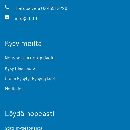
Tietopalvelu
029 551 2220
info@stat.fi
Kysy meiltä
Neuvonta ja tietopalvelu
Kysy tilastoista
Usein kysytyt kysymykset
Medialle
Löydä nopeasti
StatFin-tietokanta