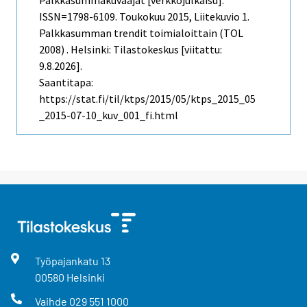
Palkkasummakuvaajat [verkkojulkaisu].
ISSN=1798-6109.
Toukokuu
2015, Liitekuvio 1.
Palkkasumman trendit toimialoittain (TOL
2008) . Helsinki: Tilastokeskus [viitattu:
9.8.2026].
Saantitapa:
https://stat.fi/til/ktps/2015/05/ktps_2015_05
_2015-07-10_kuv_001_fi.html
Työpajankatu
13
00580
Helsinki
Vaihde
029 551 1000