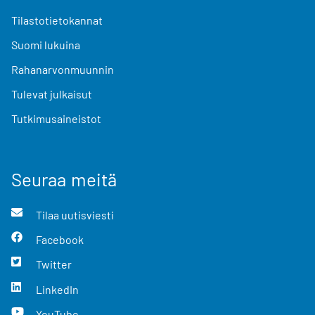
Tilastotietokannat
Suomi lukuina
Rahanarvonmuunnin
Tulevat julkaisut
Tutkimusaineistot
Seuraa meitä
Tilaa uutisviesti
Facebook
Twitter
LinkedIn
YouTube