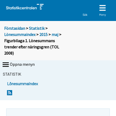
Meny
Sök
Förstasidan
>
Statistik
>
Lönesummaindex
>
2015
>
maj
>
Figurbilaga 1. Lönesummans
trender efter näringsgren (TOL
2008)
Öppna menyn
STATISTIK
Lönesummaindex