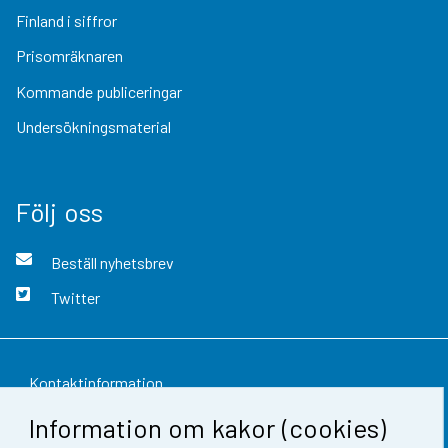
Finland i siffror
Prisomräknaren
Kommande publiceringar
Undersökningsmaterial
Följ oss
Beställ nyhetsbrev
Twitter
Kontaktinformation
Information om kakor (cookies)
Respons