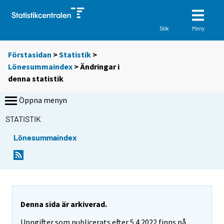
Meny
Sök
Förstasidan
>
Statistik
>
Lönesummaindex
> Ändringar i
denna statistik
Öppna menyn
STATISTIK
Lönesummaindex
Denna sida är arkiverad.
Uppgifter som publicerats efter 5.4.2022 finns på