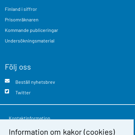
Finland i siffror
Prisomräknaren
Kommande publiceringar
Undersökningsmaterial
Följ oss
Beställ nyhetsbrev
Twitter
Kontaktinformation
Information om kakor (cookies)
Respons