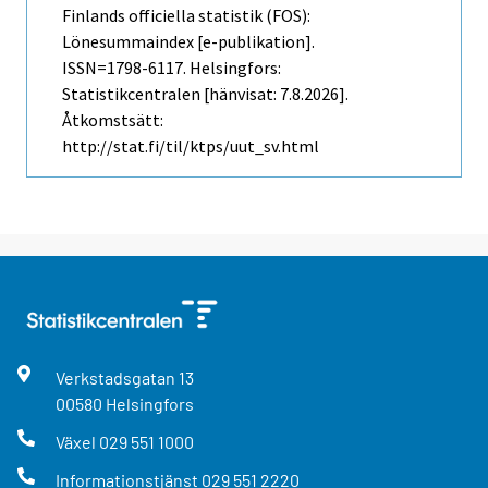
Finlands officiella statistik (FOS):
Lönesummaindex [e-publikation].
ISSN=1798-6117. Helsingfors:
Statistikcentralen [hänvisat: 7.8.2026].
Åtkomstsätt:
http://stat.fi/til/ktps/uut_sv.html
Verkstadsgatan
13
00580
Helsingfors
Växel
029 551 1000
Informationstjänst
029 551 2220