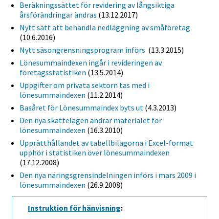
Beräkningssättet för revidering av långsiktiga
årsförändringar ändras
(13.12.2017)
Nytt sätt att behandla nedläggning av småföretag
(10.6.2016)
Nytt säsongrensningsprogram införs
(13.3.2015)
Lönesummaindexen ingår i revideringen av
företagsstatistiken
(13.5.2014)
Uppgifter om privata sektorn tas med i
lönesummaindexen
(11.2.2014)
Basåret för Lönesummaindex byts ut
(4.3.2013)
Den nya skattelagen ändrar materialet för
lönesummaindexen
(16.3.2010)
Upprätthållandet av tabellbilagorna i Excel-format
upphör i statistiken över lönesummaindexen
(17.12.2008)
Den nya näringsgrensindelningen införs i mars 2009 i
lönesummaindexen
(26.9.2008)
Instruktion för hänvisning
: