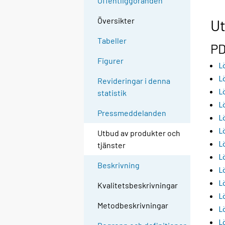
Offentliggöranden
Översikter
Ut
Tabeller
PD
Figurer
L
L
Revideringar i denna
L
statistik
L
Pressmeddelanden
L
L
Utbud av produkter och
L
tjänster
L
Beskrivning
L
L
Kvalitetsbeskrivningar
L
Metodbeskrivningar
L
L