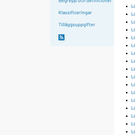
Begrepp och definitioner
L
Klassificeringar
L
L
Tilläggsuppgifter
L
L
L
L
L
L
L
L
L
L
L
L
L
L