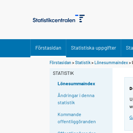
Förstasidan
Statistiska uppgifter
Sta
Förstasidan
>
Statistik
>
Lönesummaindex
> 
STATISTIK
Lönesummaindex
D
Ändringar i denna
U
statistik
w
Kommande
G
offentliggöranden