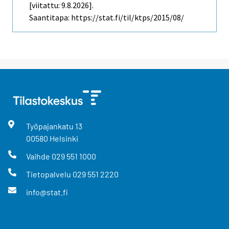
[viitattu: 9.8.2026].
Saantitapa: https://stat.fi/til/ktps/2015/08/
Työpajankatu
13
00580
Helsinki
Vaihde
029 551 1000
Tietopalvelu
029 551 2220
info@stat.fi