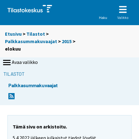
Valikko
Haku
Etusivu
>
Tilastot
>
Palkkasummakuvaajat
>
2015
>
elokuu
Avaa valikko
TILASTOT
Palkkasummakuvaajat
Tämä sivu on arkistoitu.
5.4.2022 jälkeen julkaistut tiedot löydät