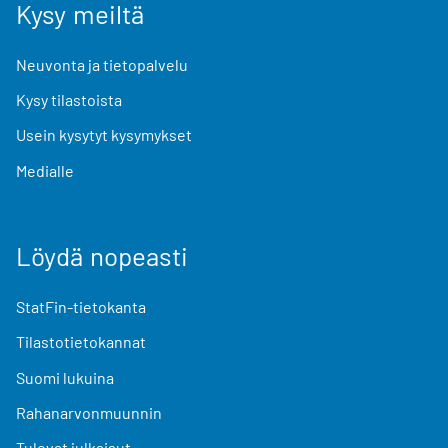
Kysy meiltä
Neuvonta ja tietopalvelu
Kysy tilastoista
Usein kysytyt kysymykset
Medialle
Löydä nopeasti
StatFin-tietokanta
Tilastotietokannat
Suomi lukuina
Rahanarvonmuunnin
Tulevat julkaisut