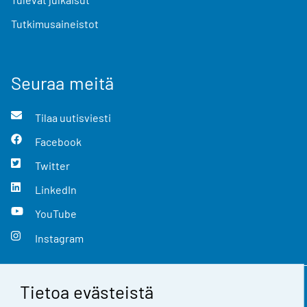
Tutkimusaineistot
Seuraa meitä
Tilaa uutisviesti
Facebook
Twitter
LinkedIn
YouTube
Instagram
Tietoa evästeistä
Yhteystiedot