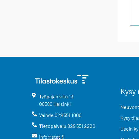
Kysy 
Työpajankatu
13
00580
Helsinki
Neuvonta
Vaihde
029 551 1000
Kysy tila
Tietopalvelu
029 551 2220
Usein ky
info@stat.fi