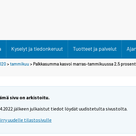
a
Kyselyt ja tiedonkeruut
Tuotteet ja palvelut
Aja
020
>
tammikuu
> Palkkasumma kasvoi marras-tammikuussa 2,5 prosent
ämä sivu on arkistoitu.
.4.2022 jälkeen julkaistut tiedot löydät uudistetulta sivustolta.
iirry uudelle tilastosivulle