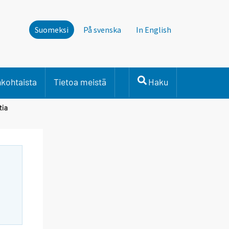
Suomeksi
På svenska
In English
nkohtaista
Tietoa meistä
Haku
tia