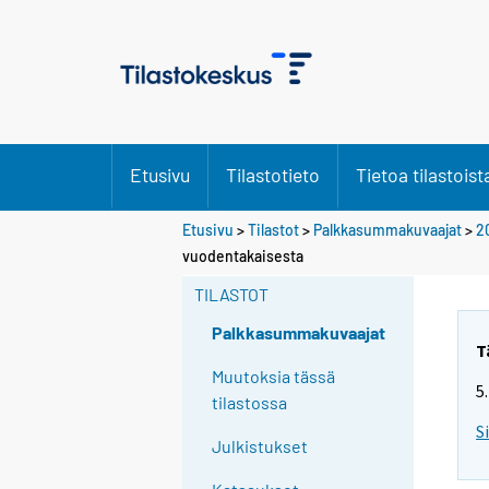
Etusivu
Tilastotieto
Tietoa tilastoist
Etusivu
>
Tilastot
>
Palkkasummakuvaajat
>
2
Y
Y
vuodentakaisesta
o
o
u
u
TILASTOT
a
a
r
r
Palkkasummakuvaajat
e
e
T
m
m
Muutoksia tässä
5
o
o
tilastossa
v
v
S
i
i
Julkistukset
n
n
g
g