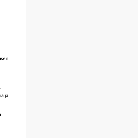
a
isen
-
a ja
n