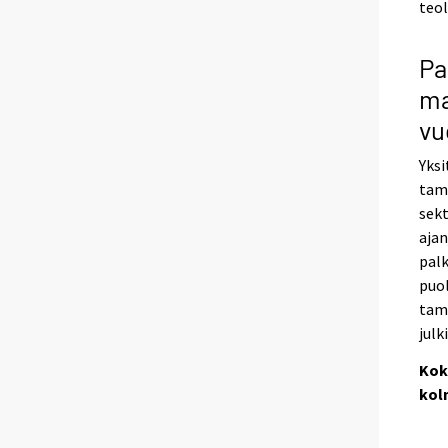
teol
Pa
ma
vu
Yksi
tamm
sekt
aja
palk
puol
tamm
julk
Kok
kol