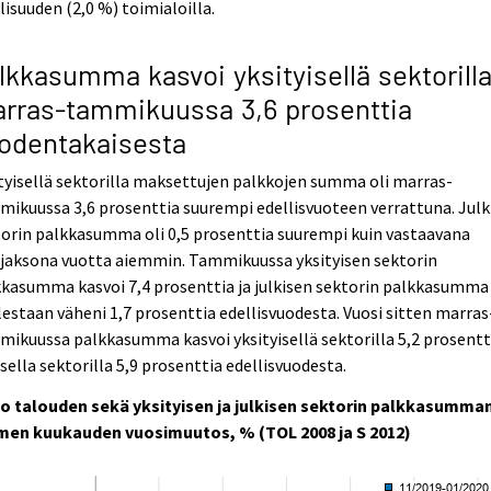
lisuuden (2,0 %) toimialoilla.
lkkasumma kasvoi yksityisellä sektorill
rras-tammikuussa 3,6 prosenttia
odentakaisesta
tyisellä sektorilla maksettujen palkkojen summa oli marras-
ikuussa 3,6 prosenttia suurempi edellisvuoteen verrattuna. Julk
orin palkkasumma oli 0,5 prosenttia suurempi kuin vastaavana
njaksona vuotta aiemmin. Tammikuussa yksityisen sektorin
kasumma kasvoi 7,4 prosenttia ja julkisen sektorin palkkasumma
estaan väheni 1,7 prosenttia edellisvuodesta. Vuosi sitten marras
ikuussa palkkasumma kasvoi yksityisellä sektorilla 5,2 prosentti
isella sektorilla 5,9 prosenttia edellisvuodesta.
o talouden sekä yksityisen ja julkisen sektorin palkkasumma
men kuukauden vuosimuutos, % (TOL 2008 ja S 2012)