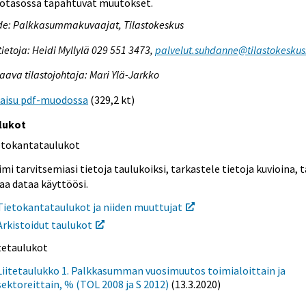
iotasossa tapahtuvat muutokset.
de: Palkkasummakuvaajat, Tilastokeskus
tietoja: Heidi Myllylä 029 551 3473,
palvelut.suhdanne@tilastokeskus.
aava tilastojohtaja: Mari Ylä-Jarkko
kaisu pdf-muodossa
(329,2 kt)
lukot
etokantataulukot
mi tarvitsemiasi tietoja taulukoiksi, tarkastele tietoja kuvioina, t
aa dataa käyttöösi.
Tietokantataulukot ja niiden muuttujat
Arkistoidut taulukot
itetaulukot
Liitetaulukko 1. Palkkasumman vuosimuutos toimialoittain ja
sektoreittain, % (TOL 2008 ja S 2012)
(13.3.2020)