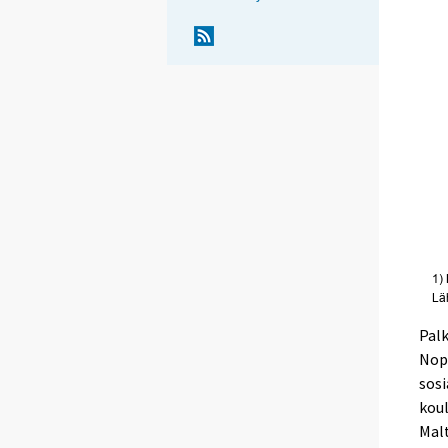
Pal
Nope
sosi
koul
Malt