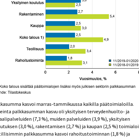
kkasumma kasvoi marras-tammikuussa kaikilla päätoimialoilla.
inta palkkasumman kasvu oli yksityisen terveydenhuolto- ja
aalipalveluiden (7,3 %), muiden palveluiden (3,9 %), yksityisen
utuksen (3,0 %), rakentamisen (2,7 %) ja kaupan (2,5 %) toimialoil
illisimmin palkkasumma kasvoi rahoitustoiminnan (1,8 %) ja