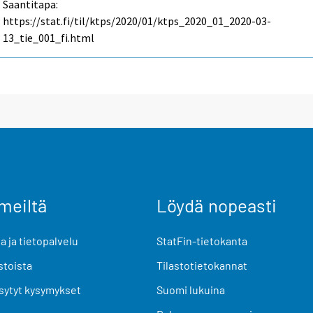
Saantitapa:
https://stat.fi/til/ktps/2020/01/ktps_2020_01_2020-03-
13_tie_001_fi.html
meiltä
Löydä nopeasti
 ja tietopalvelu
StatFin-tietokanta
stoista
Tilastotietokannat
sytyt kysymykset
Suomi lukuina