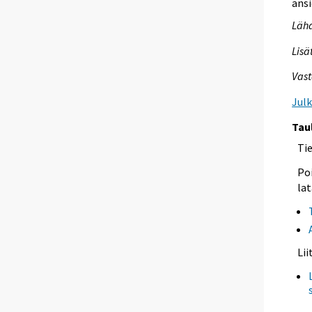
ans
Läh
Lisä
Vast
Jul
Tau
Ti
Poi
lat
Li