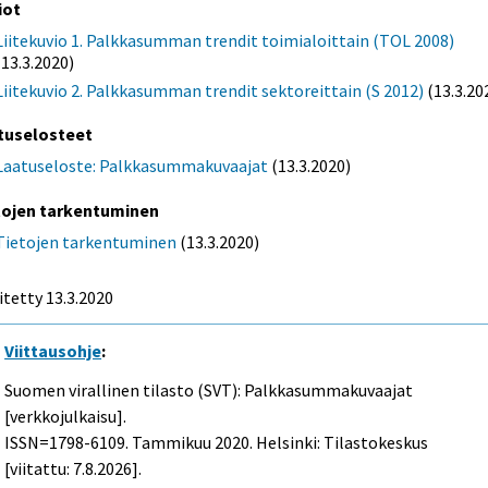
iot
Liitekuvio 1. Palkkasumman trendit toimialoittain (TOL 2008)
(13.3.2020)
Liitekuvio 2. Palkkasumman trendit sektoreittain (S 2012)
(13.3.20
tuselosteet
Laatuseloste: Palkkasummakuvaajat
(13.3.2020)
tojen tarkentuminen
Tietojen tarkentuminen
(13.3.2020)
itetty 13.3.2020
Viittausohje
:
Suomen virallinen tilasto (SVT): Palkkasummakuvaajat
[verkkojulkaisu].
ISSN=1798-6109.
Tammikuu
2020. Helsinki: Tilastokeskus
[viitattu: 7.8.2026].