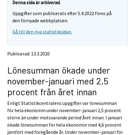
e
e
Denna sida är arkiverad.
m
m
Uppgifter som publicerats efter 5.4.2022 finns på
o
o
v
v
den förnyade webbplatsen.
i
i
Gå till den nya statistiksidan.
n
n
g
g
t
t
o
o
Publicerad: 13.3.2020
a
a
n
n
Lönesumman ökade under
o
o
t
t
november-januari med 2,5
h
h
e
e
procent från året innan
r
r
s
s
Enligt Statistikcentralens uppgifter var lönesumman
e
e
för hela ekonomin under november–januari 2,5 procent
r
r
v
v
större än under motsvarande period året innan. I januari
i
i
ökade lönesumman för hela ekonomin med 4,6 procent
c
c
jämfört med föregående år. Under november–januari för
e
e