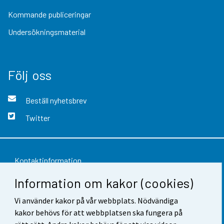
Kommande publiceringar
Undersökningsmaterial
Följ oss
Beställ nyhetsbrev
Twitter
Kontaktinformation
Information om kakor (cookies)
Respons
Användarvillkor
Vi använder kakor på vår webbplats. Nödvändiga
kakor behövs för att webbplatsen ska fungera på
Dataskydd