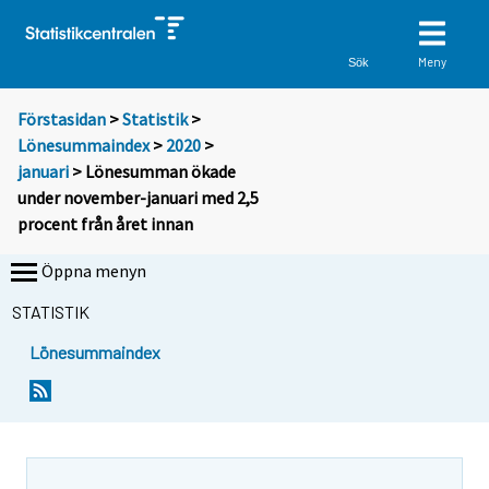
Meny
Sök
Förstasidan
>
Statistik
>
Lönesummaindex
>
2020
>
januari
> Lönesumman ökade
under november-januari med 2,5
procent från året innan
Öppna menyn
STATISTIK
Lönesummaindex
Y
Y
o
o
u
u
a
a
r
r