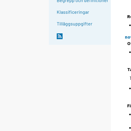
Begrepp och definitioner
Klassificeringar
R
Tilläggsuppgifter
no
O
T
F