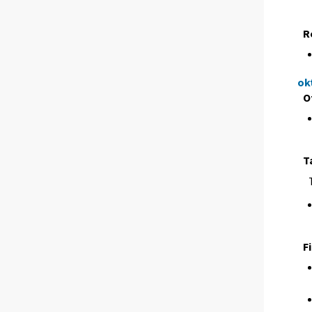
R
ok
O
T
F