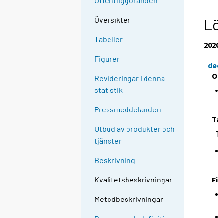
Offentliggöranden
Översikter
L
Tabeller
202
Figurer
de
O
Revideringar i denna
statistik
Pressmeddelanden
T
Utbud av produkter och
tjänster
Beskrivning
F
Kvalitetsbeskrivningar
Metodbeskrivningar