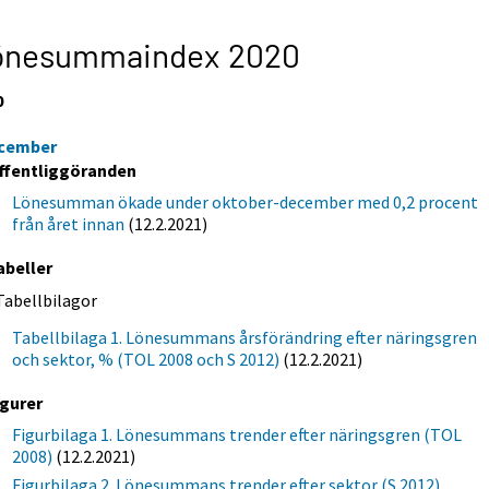
önesummaindex 2020
0
cember
ffentliggöranden
Lönesumman ökade under oktober-december med 0,2 procent
från året innan
(12.2.2021)
abeller
Tabellbilagor
Tabellbilaga 1. Lönesummans årsförändring efter näringsgren
och sektor, % (TOL 2008 och S 2012)
(12.2.2021)
igurer
Figurbilaga 1. Lönesummans trender efter näringsgren (TOL
2008)
(12.2.2021)
Figurbilaga 2. Lönesummans trender efter sektor (S 2012)