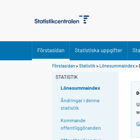
Förstasidan
Statistiska uppgifter
Sta
Förstasidan
>
Statistik
>
Lönesummaindex
>
STATISTIK
Lönesummaindex
D
Ändringar i denna
U
statistik
w
Kommande
G
offentliggöranden