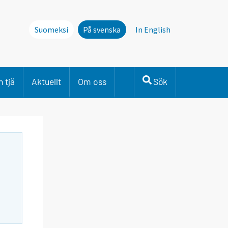
Suomeksi
På svenska
In English
 tjä
Aktuellt
Om oss
Sök