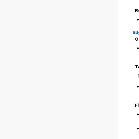
R
au
O
T
F