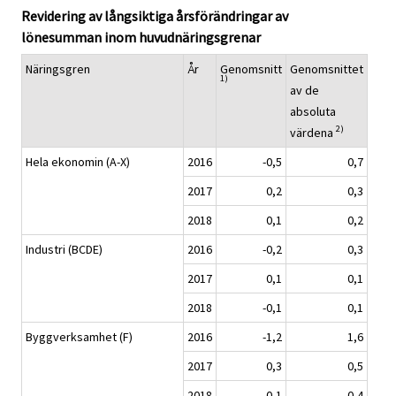
Revidering av långsiktiga årsförändringar av
lönesumman inom huvudnäringsgrenar
Näringsgren
År
Genomsnitt
Genomsnittet
1)
av de
absoluta
2)
värdena
Hela ekonomin (A-X)
2016
-0,5
0,7
2017
0,2
0,3
2018
0,1
0,2
Industri (BCDE)
2016
-0,2
0,3
2017
0,1
0,1
2018
-0,1
0,1
Byggverksamhet (F)
2016
-1,2
1,6
2017
0,3
0,5
2018
0,1
0,4