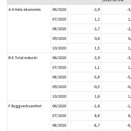
A-X Hela ekonomin
06/2020
-2,9
-3
07/2020
1,2
1
08/2020
-2,7
-2
09/2020
0,6
0
10/2020
1,5
1
B-E Total industri
06/2020
-3,9
-3
07/2020
1,1
1
08/2020
-5,8
-5
09/2020
-0,5
-0
10/2020
1,6
1
F Byggverksamhet
06/2020
-1,6
-1
07/2020
8,8
8
08/2020
-8,7
-8