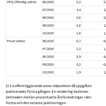
OPQ Offentlig sektor
06/2020
5,3
5
07/2020
3,4
3
08/2020
0,5
0
09/2020
2,8
2
10/2020
1,8
1
Privat sektor
06/2020
-5,7
-6
07/2020
1,2
1
08/2020
-3,9
-4
09/2020
0,2
-0
10/2020
1,9
2
1) 1:a offentliggörande avses tidpunkten då uppgiften
publicerades första gången. En revidering beskriver
skillnaden mellan procentuella årsförändringar i den
första och den senaste publiceringen.