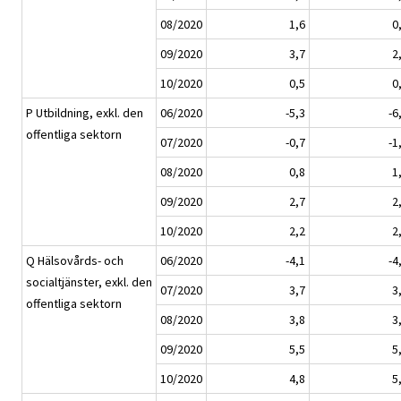
08/2020
1,6
0
09/2020
3,7
2
10/2020
0,5
0
P Utbildning, exkl. den
06/2020
-5,3
-6
offentliga sektorn
07/2020
-0,7
-1
08/2020
0,8
1
09/2020
2,7
2
10/2020
2,2
2
Q Hälsovårds- och
06/2020
-4,1
-4
socialtjänster, exkl. den
07/2020
3,7
3
offentliga sektorn
08/2020
3,8
3
09/2020
5,5
5
10/2020
4,8
5