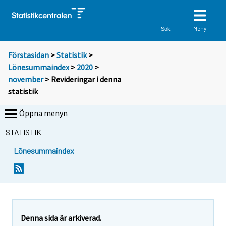
Meny
Sök
Förstasidan
>
Statistik
>
Lönesummaindex
>
2020
>
november
> Revideringar i denna
statistik
Öppna menyn
STATISTIK
Lönesummaindex
Denna sida är arkiverad.