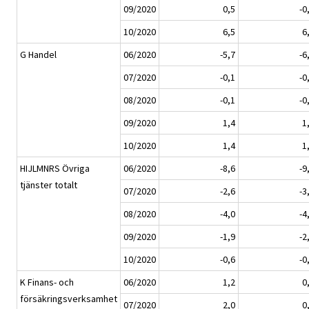
09/2020
0,5
-0
10/2020
6,5
6
G Handel
06/2020
-5,7
-6
07/2020
-0,1
-0
08/2020
-0,1
-0
09/2020
1,4
1
10/2020
1,4
1
HIJLMNRS Övriga
06/2020
-8,6
-9
tjänster totalt
07/2020
-2,6
-3
08/2020
-4,0
-4
09/2020
-1,9
-2
10/2020
-0,6
-0
K Finans- och
06/2020
1,2
0
försäkringsverksamhet
07/2020
2,0
0