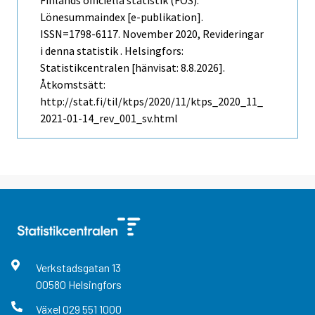
Finlands officiella statistik (FOS):
Lönesummaindex [e-publikation].
ISSN=1798-6117.
November
2020, Revideringar
i denna statistik . Helsingfors:
Statistikcentralen [hänvisat: 8.8.2026].
Åtkomstsätt:
http://stat.fi/til/ktps/2020/11/ktps_2020_11_
2021-01-14_rev_001_sv.html
Verkstadsgatan
13
00580
Helsingfors
Växel
029 551 1000