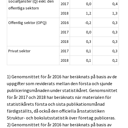
socialtjänster (Q) exkl. den
2017
0,0
0,4
offentliga sektorn
2018
1,2
1,3
Offentlig sektor (OPQ)
2016
-0,2
0,3
2017
0,0
0,3
2018
0,3
0,3
Privat sektor
2017
0,1
0,3
2018
0,1
0,2
1) Genomsnittet för år 2016 har beräknats på basis av de
uppgifter som reviderats mellan den första och sjunde
publiceringsmånaden under statistikåret. Genomsnittet
för år 2017 och 2018 har beräknats när materialen för
statistikårets första och sista publikationsmånad
färdigställts, då också den officiella årsstatistiken
Struktur- och bokslutsstatistik över företag publiceras.
2) Genomsnittet för år 2016 har beräknats på basis av