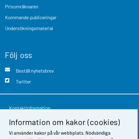
Prisomräknaren
Kommande publiceringar
Undersökningsmaterial
Följ oss
Beställ nyhetsbrev
Twitter
Kontaktinformation
Information om kakor (cookies)
Respons
Vi använder kakor på vår webbplats. Nödvändiga
Användarvillkor