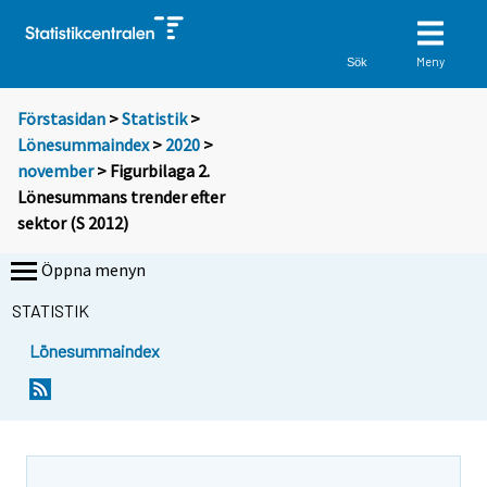
Meny
Sök
Förstasidan
>
Statistik
>
Lönesummaindex
>
2020
>
november
> Figurbilaga 2.
Lönesummans trender efter
sektor (S 2012)
Öppna menyn
STATISTIK
Lönesummaindex