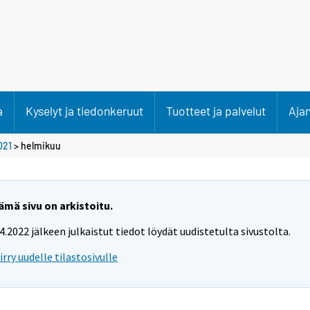
a
Kyselyt ja tiedonkeruut
Tuotteet ja palvelut
Aja
021
>
helmikuu
ämä sivu on arkistoitu.
.4.2022 jälkeen julkaistut tiedot löydät uudistetulta sivustolta.
iirry uudelle tilastosivulle