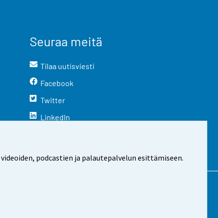
Seuraa meitä
Tilaa uutisviesti
Facebook
Twitter
LinkedIn
YouTube
Instagram
 videoiden, podcastien ja palautepalvelun esittämiseen.
stosta
Evästeasetukset