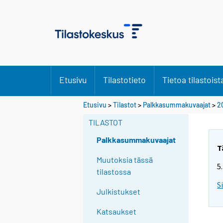
Etusivu
Tilastotieto
Tietoa tilastoist
Etusivu
>
Tilastot
>
Palkkasummakuvaajat
>
2
TILASTOT
Palkkasummakuvaajat
T
Muutoksia tässä
5
tilastossa
S
Julkistukset
Katsaukset