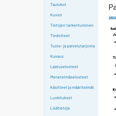
Taulukot
P
Kuviot
202
Tietojen tarkentuminen
he
J
Tiedotteet
Tuote- ja palvelutarjonta
Kuvaus
T
Laatuselosteet
Menetelmäselosteet
Käsitteet ja määritelmät
K
Luokitukset
Lisätietoja