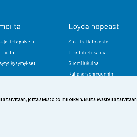
meiltä
Löydä nopeasti
 ja tietopalvelu
StatFin-tietokanta
stoista
Tilastotietokannat
sytyt kysymykset
Suomi lukuina
Rahanarvonmuunnin
Tulevat julkaisut
Tutkimusaineistot
arvitaan, jotta sivusto toimii oikein. Muita evästeitä tarvitaan
Käyttöehdot
Tietosuoja
Saavutettavuus
Tietoa sivu