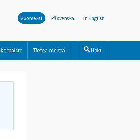
Suomeksi
På svenska
In English
nkohtaista
Tietoa meistä
Haku