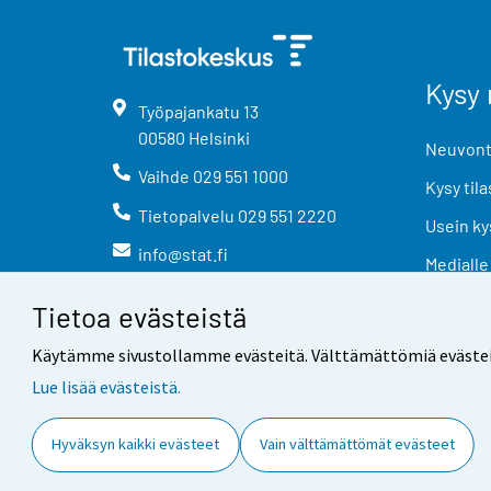
Kysy 
Työpajankatu
13
00580
Helsinki
Neuvonta
Vaihde
029 551 1000
Kysy tila
Tietopalvelu
029 551 2220
Usein ky
info@stat.fi
Medialle
Tietoa evästeistä
Käytämme sivustollamme evästeitä. Välttämättömiä evästeitä t
Lue lisää evästeistä.
Yhteystiedot
Palaute
Hyväksyn kaikki evästeet
Vain välttämättömät evästeet