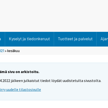
a
Kyselyt ja tiedonkeruut
Tuotteet ja palvelut
Aja
021
>
kesäkuu
ämä sivu on arkistoitu.
.4.2022 jälkeen julkaistut tiedot löydät uudistetulta sivustolta.
iirry uudelle tilastosivulle