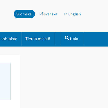
Suomeksi
På svenska
In English
nkohtaista
Tietoa meistä
Haku