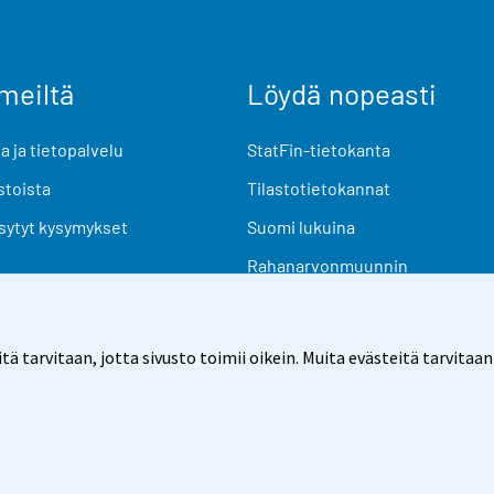
meiltä
Löydä nopeasti
 ja tietopalvelu
StatFin-tietokanta
stoista
Tilastotietokannat
sytyt kysymykset
Suomi lukuina
Rahanarvonmuunnin
Tulevat julkaisut
Tutkimusaineistot
arvitaan, jotta sivusto toimii oikein. Muita evästeitä tarvitaan
Käyttöehdot
Tietosuoja
Saavutettavuus
Tietoa sivu