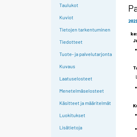
Taulukot
P
Kuviot
202
Tietojen tarkentuminen
ke
J
Tiedotteet
Tuote- ja palvelutarjonta
Kuvaus
T
Laatuselosteet
Menetelmäselosteet
Käsitteet ja määritelmät
K
Luokitukset
Lisätietoja