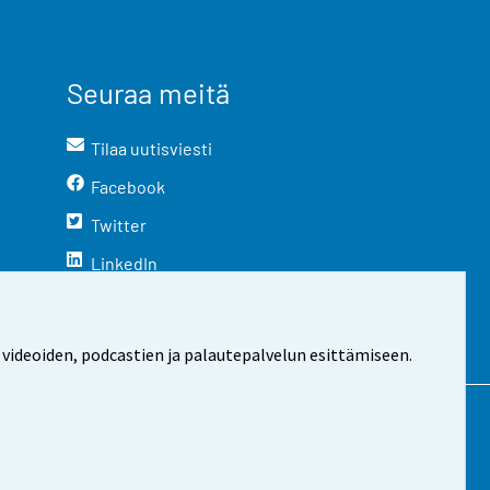
Seuraa meitä
Tilaa uutisviesti
Facebook
Twitter
LinkedIn
YouTube
Instagram
 videoiden, podcastien ja palautepalvelun esittämiseen.
stosta
Evästeasetukset