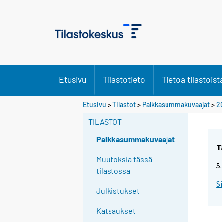
Etusivu
Tilastotieto
Tietoa tilastoist
Etusivu
>
Tilastot
>
Palkkasummakuvaajat
>
2
TILASTOT
Palkkasummakuvaajat
T
Muutoksia tässä
5
tilastossa
S
Julkistukset
Katsaukset