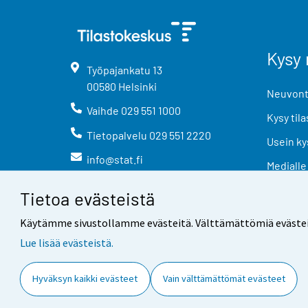
Kysy 
Työpajankatu
13
00580
Helsinki
Neuvonta
Vaihde
029 551 1000
Kysy tila
Tietopalvelu
029 551 2220
Usein ky
info@stat.fi
Medialle
Tietoa evästeistä
Käytämme sivustollamme evästeitä. Välttämättömiä evästeitä t
Lue lisää evästeistä.
Yhteystiedot
Palaute
Hyväksyn kaikki evästeet
Vain välttämättömät evästeet