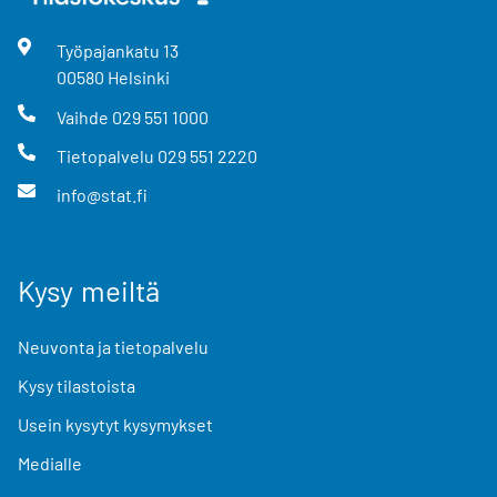
Työpajankatu
13
00580
Helsinki
Vaihde
029 551 1000
Tietopalvelu
029 551 2220
info@stat.fi
Kysy meiltä
Neuvonta ja tietopalvelu
Kysy tilastoista
Usein kysytyt kysymykset
Medialle