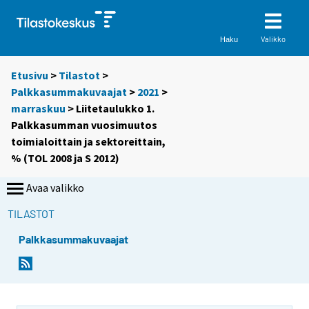
Valikko
Haku
Etusivu
>
Tilastot
>
Palkkasummakuvaajat
>
2021
>
marraskuu
> Liitetaulukko 1.
Palkkasumman vuosimuutos
toimialoittain ja sektoreittain,
% (TOL 2008 ja S 2012)
Avaa valikko
TILASTOT
Palkkasummakuvaajat