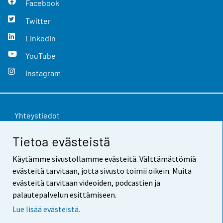
Facebook
Twitter
LinkedIn
YouTube
Instagram
Yhteystiedot
Palaute
Tietoa evästeistä
Käyttöehdot
Käytämme sivustollamme evästeitä. Välttämättömiä
evästeitä tarvitaan, jotta sivusto toimii oikein. Muita
Tietosuoja
evästeitä tarvitaan videoiden, podcastien ja
palautepalvelun esittämiseen.
Saavutettavuus
Lue lisää evästeistä.
Tietoa sivustosta