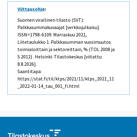
Viittausohje
:
Suomen virallinen tilasto (SVT):
Palkkasummakuvaajat [verkkojulkaisu].
ISSN=1798-6109.
Marraskuu
2021,
Liitetaulukko 1. Palkkasumman vuosimuutos
toimialoittain ja sektoreittain, % (TOL 2008 ja
S 2012) . Helsinki: Tilastokeskus [viitattu:
8.8.2026].
Saantitapa:
https://stat.fi/til/ktps/2021/11/ktps_2021_11
_2022-01-14_tau_001_fi.html