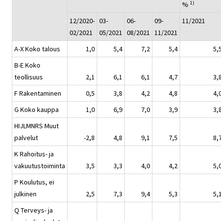
1)
%
12/2020-
03-
06-
09-
11/2021
02/2021
05/2021
08/2021
11/2021
A-X Koko talous
1,0
5,4
7,2
5,4
5,
B-E Koko
teollisuus
2,1
6,1
6,1
4,7
3,
F Rakentaminen
0,5
3,8
4,2
4,8
4,
G Koko kauppa
1,0
6,9
7,0
3,9
3,
HIJLMNRS Muut
palvelut
-2,8
4,8
9,1
7,5
8,
K Rahoitus- ja
vakuutustoiminta
3,5
3,3
4,0
4,2
5,
P Koulutus, ei
julkinen
2,5
7,3
9,4
5,3
5,
Q Terveys- ja