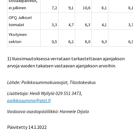
sosiaalipalvelut,
ei julkinen
7,2
9,1
10,6
8,1
8,
OPQ Julkiset
toimialat
3,3
4,7
6,3
4,1
3,
Yksityinen
sektori
0,5
6,2
8,0
6,3
6,
1) Vuosimuutoksessa verrataan tarkasteltavan ajanjakson
arvoja vuoden takaisen vastaavan ajanjakson arvoihin.
Lähde: Palkkasummakuvaajat, Tilastokeskus
Lisätietoja: Heidi Myllylä 029 551 3473,
palkkasumma@stat.fi
Vastaava osastopäällikkö: Hannele Orjala
Päivitetty 14.1.2022