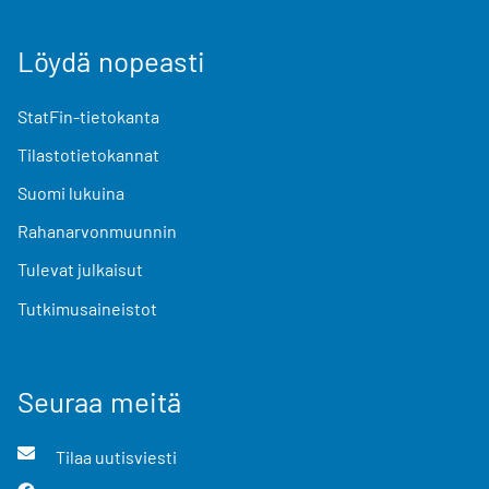
Löydä nopeasti
StatFin-tietokanta
Tilastotietokannat
Suomi lukuina
Rahanarvonmuunnin
Tulevat julkaisut
Tutkimusaineistot
Seuraa meitä
Tilaa uutisviesti