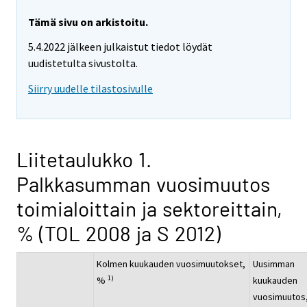
Tämä sivu on arkistoitu.
5.4.2022 jälkeen julkaistut tiedot löydät
uudistetulta sivustolta.
Siirry uudelle tilastosivulle
Liitetaulukko 1.
Palkkasumman vuosimuutos
toimialoittain ja sektoreittain,
% (TOL 2008 ja S 2012)
Kolmen kuukauden vuosimuutokset,
Uusimman
1)
%
kuukauden
vuosimuutos