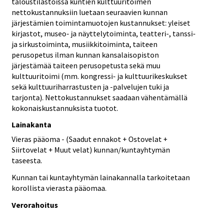
taloustilastoissa kuntien kulttuuritoimen
nettokustannuksiin luetaan seuraavien kunnan
järjestämien toimintamuotojen kustannukset: yleiset
kirjastot, museo- ja näyttelytoiminta, teatteri-, tanssi-
ja sirkustoiminta, musiikkitoiminta, taiteen
perusopetus ilman kunnan kansalaisopiston
järjestämää taiteen perusopetusta sekä muu
kulttuuritoimi (mm. kongressi- ja kulttuurikeskukset
sekä kulttuuriharrastusten ja -palvelujen tuki ja
tarjonta). Nettokustannukset saadaan vähentämällä
kokonaiskustannuksista tuotot.
Lainakanta
Vieras pääoma - (Saadut ennakot + Ostovelat +
Siirtovelat + Muut velat) kunnan/kuntayhtymän
taseesta.
Kunnan tai kuntayhtymän lainakannalla tarkoitetaan
korollista vierasta pääomaa.
Verorahoitus