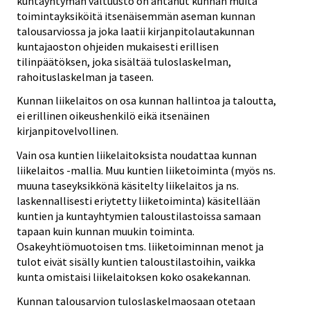
kuntayhtymän valtuusto on antanut kunnan muita
toimintayksiköitä itsenäisemmän aseman kunnan
talousarviossa ja joka laatii kirjanpitolautakunnan
kuntajaoston ohjeiden mukaisesti erillisen
tilinpäätöksen, joka sisältää tuloslaskelman,
rahoituslaskelman ja taseen.
Kunnan liikelaitos on osa kunnan hallintoa ja taloutta,
ei erillinen oikeushenkilö eikä itsenäinen
kirjanpitovelvollinen.
Vain osa kuntien liikelaitoksista noudattaa kunnan
liikelaitos -mallia. Muu kuntien liiketoiminta (myös ns.
muuna taseyksikkönä käsitelty liikelaitos ja ns.
laskennallisesti eriytetty liiketoiminta) käsitellään
kuntien ja kuntayhtymien taloustilastoissa samaan
tapaan kuin kunnan muukin toiminta.
Osakeyhtiömuotoisen tms. liiketoiminnan menot ja
tulot eivät sisälly kuntien taloustilastoihin, vaikka
kunta omistaisi liikelaitoksen koko osakekannan.
Kunnan talousarvion tuloslaskelmaosaan otetaan