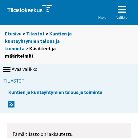
Valikko
Haku
Etusivu
>
Tilastot
>
Kuntien ja
kuntayhtymien talous ja
toiminta
> Käsitteet ja
määritelmät
Avaa valikko
TILASTOT
Kuntien ja kuntayhtymien talous ja toiminta
Tämä tilasto on lakkautettu.