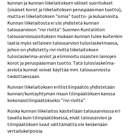
kunnan ja kunnan liikelaitoksen väliset suoritukset
(sisäiset korot ja liikelaitoksen peruspääoman tuotto),
mutta ei liikelaitoksen "omia" tuotto- ja kuluarvioita.
Kunnan liikelaitosta ei siis yhdistetä kunnan
talousarvioon "rivi riviltä". Suomen Kuntaliiton
talousarviosuosituksen mukaan kunnan tulee kuitenkin
laatia myös sellainen talousarvion tuloslaskelmaosa,
johon on yhdistetty rivi riviltä liikelaitoksen
tuloslaskelma-arviot ja eliminoitu sisäisten lainojen
korot ja peruspääoman tuotto. Tätä tuloslaskelma-
arviota kunnat voivat käyttää mm. talousarviosta
tiedottaessaan.
Kunnan liikelaitoksen erillistilinpäätös yhdistetään
kunnan/kuntayhtymän muun tilinpäätöksen kanssa
kokonaistilinpäätökseksi "rivi riviltä".
Koska kunnan liikelaitos käsitellään talousarviossa eri
tavalla kuin tilinpäätöksessä, eivät talousarvion ja
tilinpäätöksen luvut välttämättä ole keskenään
vertailukelpoisia.