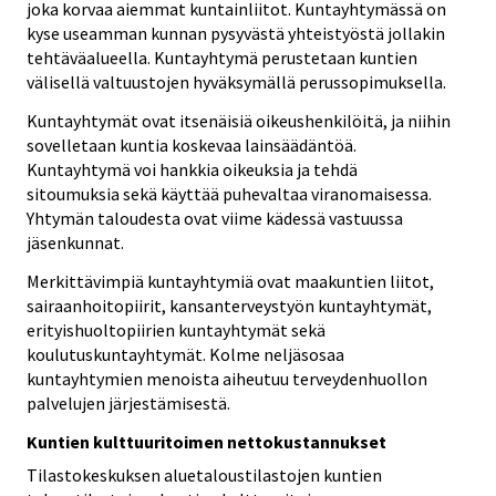
joka korvaa aiemmat kuntainliitot. Kuntayhtymässä on
kyse useamman kunnan pysyvästä yhteistyöstä jollakin
tehtäväalueella. Kuntayhtymä perustetaan kuntien
välisellä valtuustojen hyväksymällä perussopimuksella.
Kuntayhtymät ovat itsenäisiä oikeushenkilöitä, ja niihin
sovelletaan kuntia koskevaa lainsäädäntöä.
Kuntayhtymä voi hankkia oikeuksia ja tehdä
sitoumuksia sekä käyttää puhevaltaa viranomaisessa.
Yhtymän taloudesta ovat viime kädessä vastuussa
jäsenkunnat.
Merkittävimpiä kuntayhtymiä ovat maakuntien liitot,
sairaanhoitopiirit, kansanterveystyön kuntayhtymät,
erityishuoltopiirien kuntayhtymät sekä
koulutuskuntayhtymät. Kolme neljäsosaa
kuntayhtymien menoista aiheutuu terveydenhuollon
palvelujen järjestämisestä.
Kuntien kulttuuritoimen nettokustannukset
Tilastokeskuksen aluetaloustilastojen kuntien