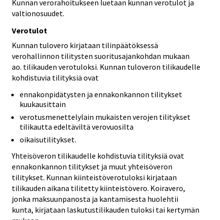
Kunnan verorahoitukseen luetaan kunnan verotulot ja
valtionosuudet.
Verotulot
Kunnan tulovero kirjataan tilinpäätöksessä
verohallinnon tilitysten suoritusajankohdan mukaan
ao. tilikauden verotuloksi. Kunnan tuloveron tilikaudelle
kohdistuvia tilityksiä ovat
ennakonpidätysten ja ennakonkannon tilitykset
kuukausittain
verotusmenettelylain mukaisten verojen tilitykset
tilikautta edeltäviltä verovuosilta
oikaisutilitykset.
Yhteisöveron tilikaudelle kohdistuvia tilityksiä ovat
ennakonkannon tilitykset ja muut yhteisöveron
tilitykset. Kunnan kiinteistöverotuloksi kirjataan
tilikauden aikana tilitetty kiinteistövero. Koiravero,
jonka maksuunpanosta ja kantamisesta huolehtii
kunta, kirjataan laskutustilikauden tuloksi tai kertymän