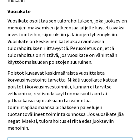
mukaan.
Vuosikate
Vuosikate osoittaa sen tulorahoituksen, joka juoksevien
menojen maksamisen jälkeen jää jäljelle käytettäväksi
investointeihin, sijoituksiin ja lainojen lyhennyksiin.
Vuosikate on keskeinen kateluku arvioitaessa
tulorahoituksen riittävyyttä. Perusoletus on, että
tulorahoitus on riittävä, jos vuosikate on vähintään
käyttöomaisuuden poistojen suuruinen.
Poistot kuvaavat keskimääräistä vuosittaista
korvausinvestointitarvetta. Mikäli vuosikate kattaa
poistot (korvausinvestoinnit), kunnan ei tarvitse
velkaantua, realisoida käyttöomaisuuttaan tai
pitkäaikaisia sijoituksiaan tai vähentää
toimintapääomaansa pitääkseen palvelujen
tuotantovälineet toimintakunnossa. Jos vuosikate jää
negatiiviseksi, tulorahoitus ei riitä edes juokseviin
menoihin.