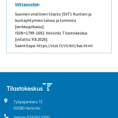
Viittausohje
:
Suomen virallinen tilasto (SVT): Kuntien ja
kuntayhtymien talous ja toiminta
[verkkojulkaisu].
ISSN=1799-1692. Helsinki: Tilastokeskus
[viitattu: 9.8.2026].
Saantitapa: https://stat.fi/til/ktt/kas.html
Työpajankatu
13
00580
Helsinki
Vaihde
029 551 1000