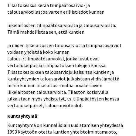
Tilastokeskus kerää tilinpäätösarvio- ja
talousarviotilastoa varten erillistiedot kunnan
liikelaitosten tilinpäätösarvioista ja talousarvioista.
Tämä mahdollistaa sen, että kuntien
ja niiden liikelaitosten talousarviot ja tilinpäätösarviot
voidaan yhdistää koko kunnan
talous-/tilinpäätösarvioksi, jonka luvut ovat
vertailukelpoisia tilinpäätöksen lukujen kanssa.
Tilastokeskuksen talousarviojulkaisuissa kuntien ja
kuntayhtymien talousarviot julkaistaan yhdistämättä
niihin kunnan liikelaitos -mallia noudattavien
liikelaitosten talousarvioita. Tilaston kotisivulla
julkaistaan myös yhdistetyt, ts. tilinpäätösten kanssa
vertailukelpoiset, talousarviotiedot.
Kuntayhtymä
Kuntayhtymä on kunnallislain uudistamisen yhteydessä
1993 käyttöön otettu kuntien yhteistoimintamuoto,