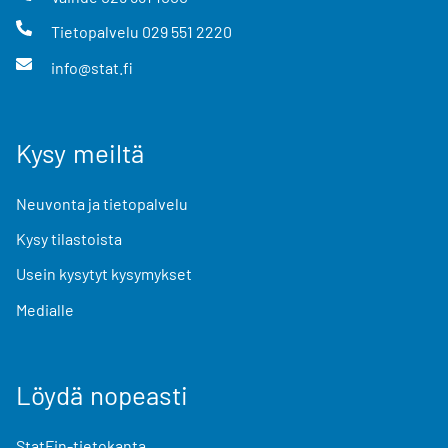
Tietopalvelu
029 551 2220
info@stat.fi
Kysy meiltä
Neuvonta ja tietopalvelu
Kysy tilastoista
Usein kysytyt kysymykset
Medialle
Löydä nopeasti
StatFin-tietokanta