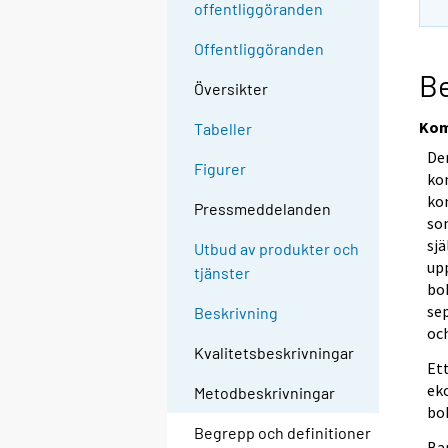
offentliggöranden
Offentliggöranden
Be
Översikter
Kom
Tabeller
De
Figurer
ko
ko
Pressmeddelanden
so
sj
Utbud av produkter och
up
tjänster
bo
se
Beskrivning
oc
Kvalitetsbeskrivningar
Et
eko
Metodbeskrivningar
bo
Begrepp och definitioner
Ba