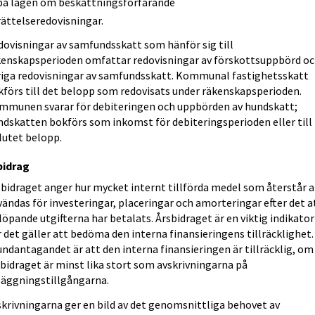
på lagen om beskattningsförfarande
rättelseredovisningar.
dovisningar av samfundsskatt som hänför sig till
kenskapsperioden omfattar redovisningar av förskottsuppbörd o
riga redovisningar av samfundsskatt. Kommunal fastighetsskatt
kförs till det belopp som redovisats under räkenskapsperioden.
mmunen svarar för debiteringen och uppbörden av hundskatt;
ndskatten bokförs som inkomst för debiteringsperioden eller till
lutet belopp.
bidrag
sbidraget anger hur mycket internt tillförda medel som återstår a
ändas för investeringar, placeringar och amorteringar efter det a
löpande utgifterna har betalats. Årsbidraget är en viktig indikator
 det gäller att bedöma den interna finansieringens tillräcklighet.
ndantagandet är att den interna finansieringen är tillräcklig, om
bidraget är minst lika stort som avskrivningarna på
läggningstillgångarna.
skrivningarna ger en bild av det genomsnittliga behovet av