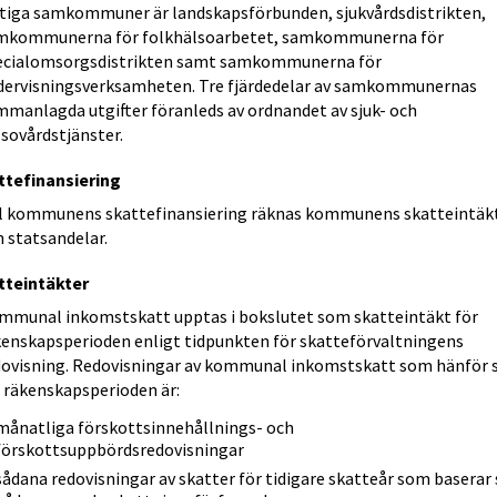
ktiga samkommuner är landskapsförbunden, sjukvårdsdistrikten,
mkommunerna för folkhälsoarbetet, samkommunerna för
ecialomsorgsdistrikten samt samkommunerna för
dervisningsverksamheten. Tre fjärdedelar av samkommunernas
mmanlagda utgifter föranleds av ordnandet av sjuk- och
sovårdstjänster.
ttefinansiering
ll kommunens skattefinansiering räknas kommunens skatteintäk
 statsandelar.
tteintäkter
mmunal inkomstskatt upptas i bokslutet som skatteintäkt för
kenskapsperioden enligt tidpunkten för skatteförvaltningens
dovisning. Redovisningar av kommunal inkomstskatt som hänför 
l räkenskapsperioden är:
månatliga förskottsinnehållnings- och
förskottsuppbördsredovisningar
sådana redovisningar av skatter för tidigare skatteår som baserar 