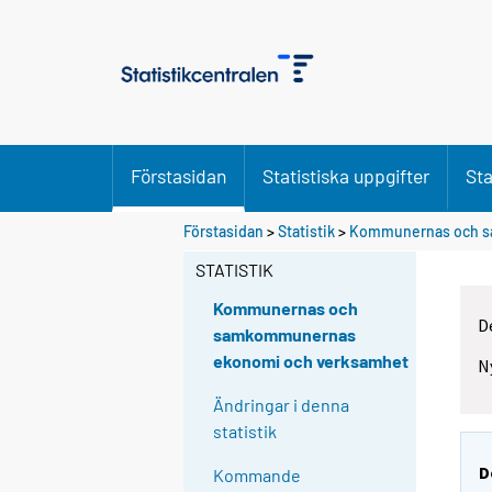
Förstasidan
Statistiska uppgifter
Sta
Förstasidan
>
Statistik
>
Kommunernas och s
STATISTIK
Kommunernas och
D
samkommunernas
ekonomi och verksamhet
N
Ändringar i denna
statistik
D
Kommande