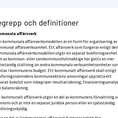
grepp och definitioner
munala affärsverk
n kommunala affärsverksmodellen är en form för organisering av
mmunal affärsverksamhet. Ett affärsverk som fungerar enligt de
mmunala affärsverksmodellen utgör en separat bokföringsenhet
m av kommun- eller samkommunsfullmäktige har getts en mer
älvständig ställning än andra kommunala verksamhetsenheter s
ptas i kommunens budget. Ett kommunalt affärsverk skall enligt
kföringsnämndens kommunsektions anvisningar upprätta ett
parat bokslut som inbegriper resultaträkning, finansieringsanaly
h balansräkning.
t kommunalt affärsverk utgör en del av kommunens förvaltning o
nomi och är inte en separat juridisk person eller en självständig
kföringsskyldig.
ra en del av kommunernas affärsverk fungerar enligt den