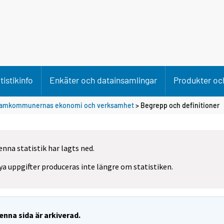
tistikinfo
Enkäter och datainsamlingar
Produkter och
amkommunernas ekonomi och verksamhet
> Begrepp och definitioner
enna statistik har lagts ned.
ya uppgifter produceras inte längre om statistiken.
enna sida är arkiverad.