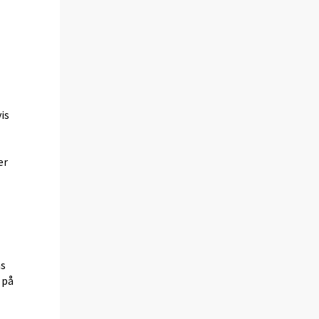
is
er
as
 på