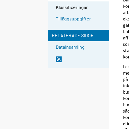
ko
Klassificeringar
af
ek
Tilläggsuppgifter
gäl
ba
RELATERADE SIDOR
af
som
Datainsamling
sta
ko
I 
me
på 
in
bud
ko
bu
så
ko
eli