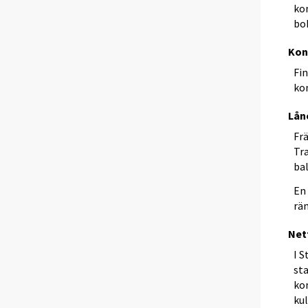
ko
bo
Kon
Fi
ko
Lån
Fr
Tr
ba
En
rä
Net
I 
st
ko
ku