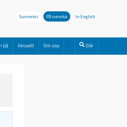
Suomeksi
På svenska
In English
 tjä
Aktuellt
Om oss
Sök