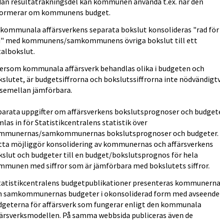
dan resultaträkningsdel kan kommunen använda t.ex. när den
formerar om kommunens budget.
 kommunala affärsverkens separata bokslut konsolideras "rad för
d" med kommunens/samkommunens övriga bokslut till ett
talbokslut.
tersom kommunala affärsverk behandlas olika i budgeten och
slutet, är budgetsiffrorna och bokslutssiffrorna inte nödvändigtv
nsemellan jämförbara.
parata uppgifter om affärsverkens bokslutsprognoser och budget
las in för Statistikcentralens statistik över
mmunernas/samkommunernas bokslutsprognoser och budgeter.
tta möjliggör konsolidering av kommunernas och affärsverkens
kslut och budgeter till en budget/bokslutsprognos för hela
mmunen med siffror som är jämförbara med bokslutets siffror.
Statistikcentralens budgetpublikationer presenteras kommunern
h samkommunernas budgeter i okonsoliderad form med avseende
dgeterna för affärsverk som fungerar enligt den kommunala
färsverksmodellen. På samma webbsida publiceras även de