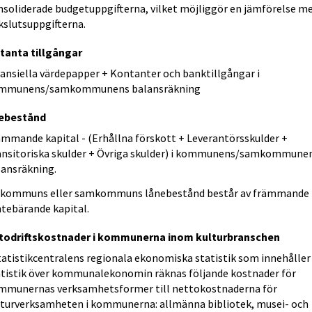
nsoliderade budgetuppgifterna, vilket möjliggör en jämförelse m
kslutsuppgifterna.
tanta tillgångar
nansiella värdepapper + Kontanter och banktillgångar i
mmunens/samkommunens balansräkning
ebestånd
ämmande kapital - (Erhållna förskott + Leverantörsskulder +
ansitoriska skulder + Övriga skulder) i kommunens/samkommune
lansräkning.
 kommuns eller samkommuns lånebestånd består av främmande
ntebärande kapital.
todriftskostnader i kommunerna inom kulturbranschen
Statistikcentralens regionala ekonomiska statistik som innehåller
atistik över kommunalekonomin räknas följande kostnader för
mmunernas verksamhetsformer till nettokostnaderna för
lturverksamheten i kommunerna: allmänna bibliotek, musei- och