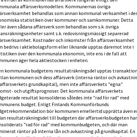
mmunala affärsverksmodellen. Kommunernas övriga
färsverksamhet behandlas som annan kommunal verksamhet i de
onomiska statistiken över kommuner och samkommuner. Detta
ler även sådana affärsverk som behandlas som s.k. övriga
lansräkningsenheter samt s.k. redovisningsmässigt separerad
färsverksamhet. Kostnader och inkomster från affärsverksamhet
 bedrivs i aktiebolagsform eller liknande upptas däremot inte i
tistiken över den kommunala ekonomin, inte ens i de fall att
mmunen äger hela aktiestocken i enheten.
den kommunala budgetens resultaträkningsdel upptas transaktio
llan kommunen och dess affärsverk (interna räntor och avkastni
affärsverkets grundkapital), men inte affärsverkets "egna"
komst- och utgiftsprognoser. Det kommunala affärsverkets
geterade resultat konsolideras således inte "rad för rad" med
mmunens budget. Enligt Finlands Kommunförbunds
dgetrekommendation bör kommunen emellertid upprätta även e
dan resultaträkningsdel till budgeten där affärsverksbudgeten ha
nsoliderats "rad för rad" med kommunbudgeten, och där man
minerat räntor på interna lån och avkastning på grundkapital. En