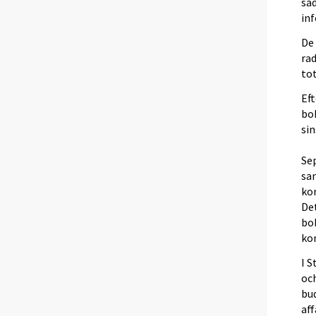
så
in
De
ra
to
Ef
bok
si
Se
sam
ko
De
bo
ko
I 
oc
bu
af