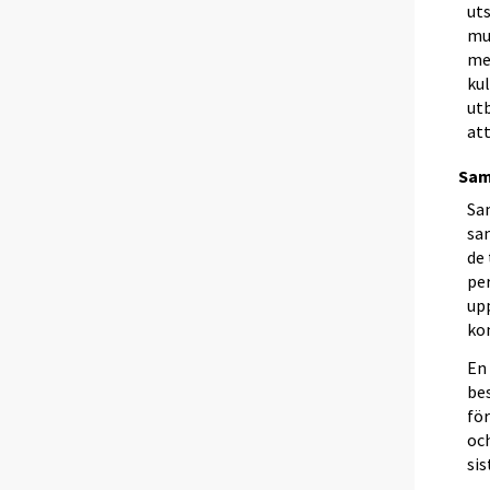
ut
mu
me
ku
ut
at
Sa
Sa
sa
de
pe
up
ko
En
be
för
oc
si