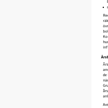
Re
rä
öv
bo
Ko
hu
inf
Års
År
anv
de 
när
Gru
års
an
Av