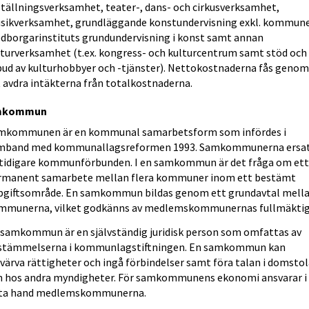
ställningsverksamhet, teater-, dans- och cirkusverksamhet,
sikverksamhet, grundläggande konstundervisning exkl. kommun
dborgarinstituts grundundervisning i konst samt annan
lturverksamhet (t.ex. kongress- och kulturcentrum samt stöd och
bud av kulturhobbyer och -tjänster). Nettokostnaderna fås geno
t avdra intäkterna från totalkostnaderna.
mkommun
mkommunen är en kommunal samarbetsform som infördes i
mband med kommunallagsreformen 1993. Samkommunerna ersa
 tidigare kommunförbunden. I en samkommun är det fråga om et
rmanent samarbete mellan flera kommuner inom ett bestämt
pgiftsområde. En samkommun bildas genom ett grundavtal mell
mmunerna, vilket godkänns av medlemskommunernas fullmäktig
 samkommun är en självständig juridisk person som omfattas av
stämmelserna i kommunlagstiftningen. En samkommun kan
värva rättigheter och ingå förbindelser samt föra talan i domstol
h hos andra myndigheter. För samkommunens ekonomi ansvarar i
sta hand medlemskommunerna.