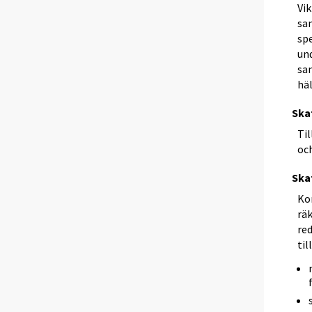
Vi
sa
sp
un
sa
häl
Ska
Ti
och
Ska
Ko
rä
re
til