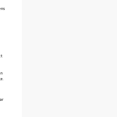
ens
m
tt
t
an
e.
ar