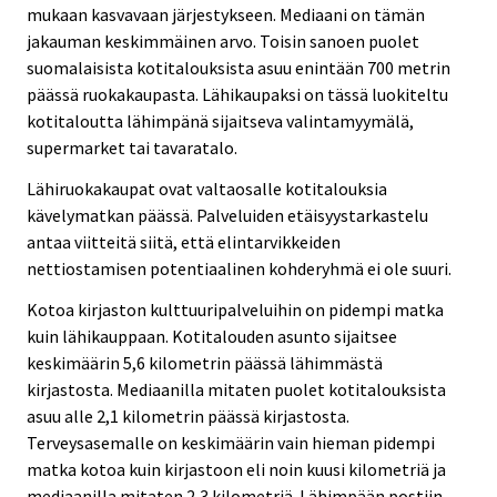
mukaan kasvavaan järjestykseen. Mediaani on tämän
jakauman keskimmäinen arvo. Toisin sanoen puolet
suomalaisista kotitalouksista asuu enintään 700 metrin
päässä ruokakaupasta. Lähikaupaksi on tässä luokiteltu
kotitaloutta lähimpänä sijaitseva valintamyymälä,
supermarket tai tavaratalo.
Lähiruokakaupat ovat valtaosalle kotitalouksia
kävelymatkan päässä. Palveluiden etäisyystarkastelu
antaa viitteitä siitä, että elintarvikkeiden
nettiostamisen potentiaalinen kohderyhmä ei ole suuri.
Kotoa kirjaston kulttuuripalveluihin on pidempi matka
kuin lähikauppaan. Kotitalouden asunto sijaitsee
keskimäärin 5,6 kilometrin päässä lähimmästä
kirjastosta. Mediaanilla mitaten puolet kotitalouksista
asuu alle 2,1 kilometrin päässä kirjastosta.
Terveysasemalle on keskimäärin vain hieman pidempi
matka kotoa kuin kirjastoon eli noin kuusi kilometriä ja
mediaanilla mitaten 2,3 kilometriä. Lähimpään postiin