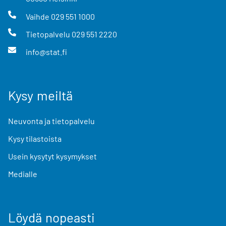
Vaihde
029 551 1000
Tietopalvelu
029 551 2220
info@stat.fi
Kysy meiltä
Neuvonta ja tietopalvelu
Kysy tilastoista
Usein kysytyt kysymykset
Medialle
Löydä nopeasti