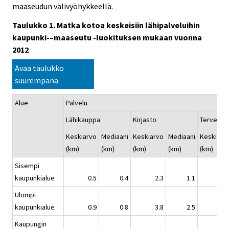
maaseudun välivyöhykkeellä.
Taulukko 1. Matka kotoa keskeisiin lähipalveluihin
kaupunki-–maaseutu -luokituksen mukaan vuonna
2012
Avaa taulukko
suurempana
Alue
Palvelu
Lähikauppa
Kirjasto
Terveysk
Keskiarvo
Mediaani
Keskiarvo
Mediaani
Keskiarv
(km)
(km)
(km)
(km)
(km)
Sisempi
kaupunkialue
0.5
0.4
2.3
1.1
2.
Ulompi
kaupunkialue
0.9
0.8
3.8
2.5
3.
Kaupungin