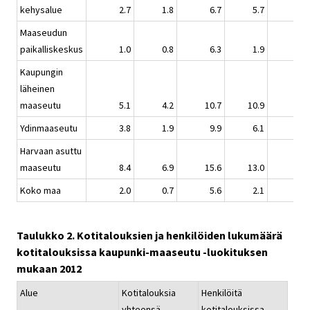
kehysalue
2.7
1.8
6.7
5.7
5.
Maaseudun
paikalliskeskus
1.0
0.8
6.3
1.9
8.
Kaupungin
läheinen
maaseutu
5.1
4.2
10.7
10.9
10.
Ydinmaaseutu
3.8
1.9
9.9
6.1
12.
Harvaan asuttu
maaseutu
8.4
6.9
15.6
13.0
22.
Koko maa
2.0
0.7
5.6
2.1
6.
Taulukko 2. Kotitalouksien ja henkilöiden lukumäärä
kotitalouksissa kaupunki-maaseutu -luokituksen
mukaan 2012
Alue
Kotitalouksia
Henkilöitä
yhteensä
kotitalouksissa