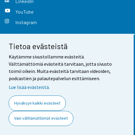
LinkedIn
YouTube
Instagram
Tietoa evästeistä
Yhteystiedot
Käytämme sivustollamme evästeitä.
Palaute
Välttämättömiä evästeitä tarvitaan, jotta sivusto
toimii oikein. Muita evästeitä tarvitaan videoiden,
Käyttöehdot
podcastien ja palautepalvelun esittämiseen.
Tietosuoja
Lue lisää evästeistä.
Saavutettavuus
Hyväksyn kaikki evästeet
Tietoa sivustosta
Vain välttämättömät evästeet
Evästeasetukset