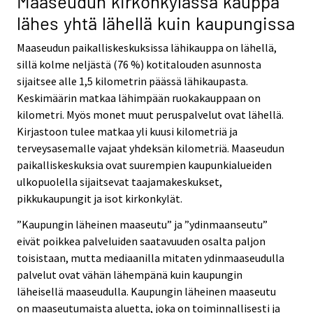
Maaseudun kirkonkylässä kauppa
lähes yhtä lähellä kuin kaupungissa
Maaseudun paikalliskeskuksissa lähikauppa on lähellä,
sillä kolme neljästä (76 %) kotitalouden asunnosta
sijaitsee alle 1,5 kilometrin päässä lähikaupasta.
Keskimäärin matkaa lähimpään ruokakauppaan on
kilometri. Myös monet muut peruspalvelut ovat lähellä.
Kirjastoon tulee matkaa yli kuusi kilometriä ja
terveysasemalle vajaat yhdeksän kilometriä. Maaseudun
paikalliskeskuksia ovat suurempien kaupunkialueiden
ulkopuolella sijaitsevat taajamakeskukset,
pikkukaupungit ja isot kirkonkylät.
”Kaupungin läheinen maaseutu” ja ”ydinmaanseutu”
eivät poikkea palveluiden saatavuuden osalta paljon
toisistaan, mutta mediaanilla mitaten ydinmaaseudulla
palvelut ovat vähän lähempänä kuin kaupungin
läheisellä maaseudulla. Kaupungin läheinen maaseutu
on maaseutumaista aluetta, joka on toiminnallisesti ja