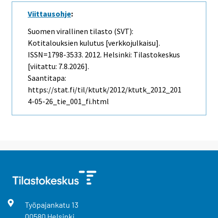
Viittausohje
:
Suomen virallinen tilasto (SVT):
Kotitalouksien kulutus [verkkojulkaisu].
ISSN=1798-3533. 2012. Helsinki: Tilastokeskus
[viitattu: 7.8.2026].
Saantitapa:
https://stat.fi/til/ktutk/2012/ktutk_2012_201
4-05-26_tie_001_fi.html
Työpajankatu
13
00580
Helsinki