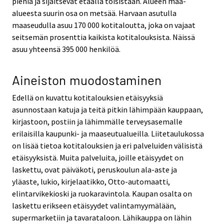
pieniä ja sijaitsevat etäällä toisistaan. Alueen maa-
alueesta suurin osa on metsää. Harvaan asutulla
maaseudulla asuu 170 000 kotitaloutta, joka on vajaat
seitsemän prosenttia kaikista kotitalouksista. Näissä
asuu yhteensä 395 000 henkilöä.
Aineiston muodostaminen
Edellä on kuvattu kotitalouksien etäisyyksiä
asunnostaan katuja ja teitä pitkin lähimpään kauppaan,
kirjastoon, postiin ja lähimmälle terveysasemalle
erilaisilla kaupunki- ja maaseutualueilla. Liitetaulukossa
on lisää tietoa kotitalouksien ja eri palveluiden välisistä
etäisyyksistä. Muita palveluita, joille etäisyydet on
laskettu, ovat päiväkoti, peruskoulun ala-aste ja
yläaste, lukio, kirjelaatikko, Otto-automaatti,
elintarvikekioski ja ruokaravintola. Kaupan osalta on
laskettu erikseen etäisyydet valintamyymälään,
supermarketiin ja tavarataloon. Lähikauppa on lähin