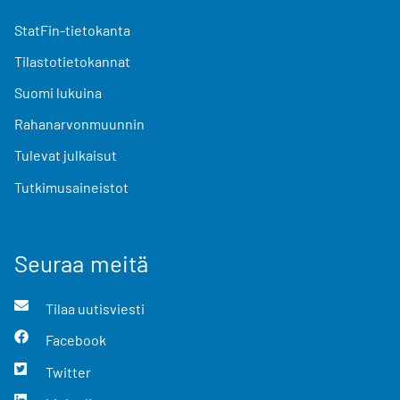
StatFin-tietokanta
Tilastotietokannat
Suomi lukuina
Rahanarvonmuunnin
Tulevat julkaisut
Tutkimusaineistot
Seuraa meitä
Tilaa uutisviesti
Facebook
Twitter