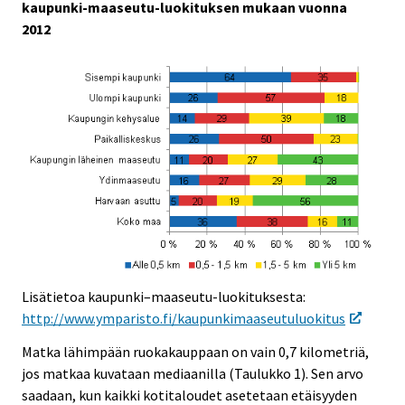
kaupunki-maaseutu-luokituksen mukaan vuonna
i
2012
c
e
.
Lisätietoa kaupunki–maaseutu-luokituksesta:
http://www.ymparisto.fi/kaupunkimaaseutuluokitus
Matka lähimpään ruokakauppaan on vain 0,7 kilometriä,
jos matkaa kuvataan mediaanilla (Taulukko 1). Sen arvo
saadaan, kun kaikki kotitaloudet asetetaan etäisyyden