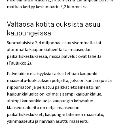
matkaa kertyy keskimäärin 3,2 kilometriä.
Valtaosa kotitalouksista asuu
kaupungeissa
Suomalaisista 3,4 miljoonaa asuu sisemmällä tai
ulommalla kaupunkialueella tai maaseudun
paikalliskeskuksessa, missä palvelut ovat lähellä
(Taulukko 2).
Palveluiden etäisyyksiä tarkastellaan kaupunki–
maaseutu-luokituksen pohjalta, joka on kuntarajoista
riippumaton ja perustuu paikkatietoaineistoihin.
Kaupunkialueita on kolme: sisempi kaupunkialue,
ulompi kaupunkialue ja kaupungin kehysalue.
Maaseutualueita on neljä: maaseudun
paikalliskeskukset, kaupungin läheinen maaseutu,
ydinmaaseutu ja harvaan asuttu maaseutu.