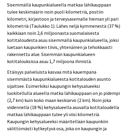
Sisemmällä kaupunkialueella matkaa lähikauppaan
tulee keskimäärin noin puoli kilometriä, postiin
kilometri, kirjastoon ja terveysasemalle hieman yli pari
kilometriä (Taulukko 1). Lähes neljä kymmenestä (37 %)
kaikkiaan noin 2,6 miljoonasta suomalaisesta
kotitaloudesta asuu sisemmällä kaupunkialueella, joksi
luetaan kaupunkien tiivis, yhtenäinen ja tehokkaasti
rakennettu alue. Sisemmän kaupunkialueen
kotitalouksissa asuu 1,7 miljoona ihmistä.
Etäisyys palveluista kasvaa mitä kauempana
sisemmästä kaupunkialueesta kotitalouden asunto
sijaitsee. Esimerkiksi kaupungin kehysalueeksi
luokitellulla alueella matka lähikauppaan on jo pidempi
(2,7 km) kuin koko maan keskiarvo (2 km). Noin joka
viidennellä (18 %) kehysalueella asuvalla kotitaloudella
matkaa lähikauppaan tulee yli viisi kilometriä.
Kaupungin kehysalueeksi määritellään kaupunkiin
välittömästi kytkeytyvä osa, joka on kaupungin ja