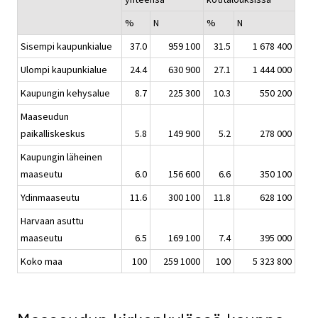
%
N
%
N
Sisempi kaupunkialue
37.0
959 100
31.5
1 678 400
Ulompi kaupunkialue
24.4
630 900
27.1
1 444 000
Kaupungin kehysalue
8.7
225 300
10.3
550 200
Maaseudun
paikalliskeskus
5.8
149 900
5.2
278 000
Kaupungin läheinen
maaseutu
6.0
156 600
6.6
350 100
Ydinmaaseutu
11.6
300 100
11.8
628 100
Harvaan asuttu
maaseutu
6.5
169 100
7.4
395 000
Koko maa
100
259 1000
100
5 323 800