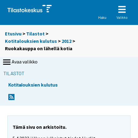
Valikko
Haku
Etusivu
>
Tilastot
>
Kotitalouksien kulutus
>
2012
>
Ruokakauppa on lähellä kotia
Avaa valikko
TILASTOT
Kotitalouksien kulutus
Y
Y
Y
o
o
o
u
u
u
a
a
a
r
r
r
e
e
Tämä sivu on arkistoitu.
m
m
e