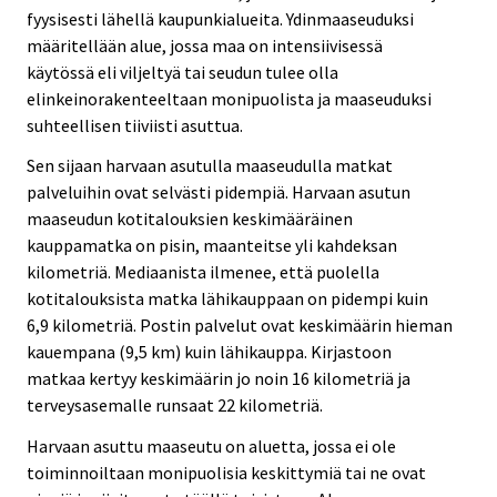
fyysisesti lähellä kaupunkialueita. Ydinmaaseuduksi
määritellään alue, jossa maa on intensiivisessä
käytössä eli viljeltyä tai seudun tulee olla
elinkeinorakenteeltaan monipuolista ja maaseuduksi
suhteellisen tiiviisti asuttua.
Sen sijaan harvaan asutulla maaseudulla matkat
palveluihin ovat selvästi pidempiä. Harvaan asutun
maaseudun kotitalouksien keskimääräinen
kauppamatka on pisin, maanteitse yli kahdeksan
kilometriä. Mediaanista ilmenee, että puolella
kotitalouksista matka lähikauppaan on pidempi kuin
6,9 kilometriä. Postin palvelut ovat keskimäärin hieman
kauempana (9,5 km) kuin lähikauppa. Kirjastoon
matkaa kertyy keskimäärin jo noin 16 kilometriä ja
terveysasemalle runsaat 22 kilometriä.
Harvaan asuttu maaseutu on aluetta, jossa ei ole
toiminnoiltaan monipuolisia keskittymiä tai ne ovat