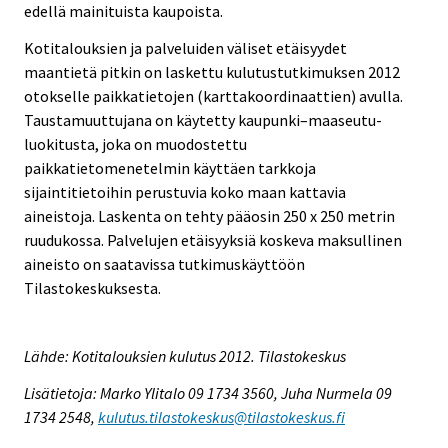
edellä mainituista kaupoista.
Kotitalouksien ja palveluiden väliset etäisyydet
maantietä pitkin on laskettu kulutustutkimuksen 2012
otokselle paikkatietojen (karttakoordinaattien) avulla.
Taustamuuttujana on käytetty kaupunki–maaseutu-
luokitusta, joka on muodostettu
paikkatietomenetelmin käyttäen tarkkoja
sijaintitietoihin perustuvia koko maan kattavia
aineistoja. Laskenta on tehty pääosin 250 x 250 metrin
ruudukossa. Palvelujen etäisyyksiä koskeva maksullinen
aineisto on saatavissa tutkimuskäyttöön
Tilastokeskuksesta.
Lähde: Kotitalouksien kulutus 2012. Tilastokeskus
Lisätietoja: Marko Ylitalo 09 1734 3560, Juha Nurmela 09
1734 2548,
kulutus.tilastokeskus@tilastokeskus.fi