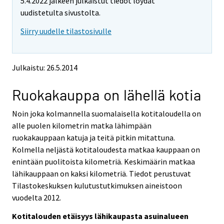
5.4.2022 jälkeen julkaistut tiedot löydät
o
o
m
v
v
uudistetulta sivustolta.
o
i
i
v
Siirry uudelle tilastosivulle
n
n
i
g
g
t
t
n
o
o
g
Julkaistu: 26.5.2014
a
a
t
n
n
o
Ruokakauppa on lähellä kotia
o
o
a
t
t
h
h
n
Noin joka kolmannella suomalaisella kotitaloudella on
e
e
o
alle puolen kilometrin matka lähimpään
r
r
t
ruokakauppaan katuja ja teitä pitkin mitattuna.
s
s
h
Kolmella neljästä kotitaloudesta matkaa kauppaan on
e
e
e
enintään puolitoista kilometriä. Keskimäärin matkaa
r
r
v
v
r
lähikauppaan on kaksi kilometriä. Tiedot perustuvat
i
i
s
Tilastokeskuksen kulutustutkimuksen aineistoon
c
c
e
vuodelta 2012.
e
e
r
.
.
Kotitalouden etäisyys lähikaupasta asuinalueen
v