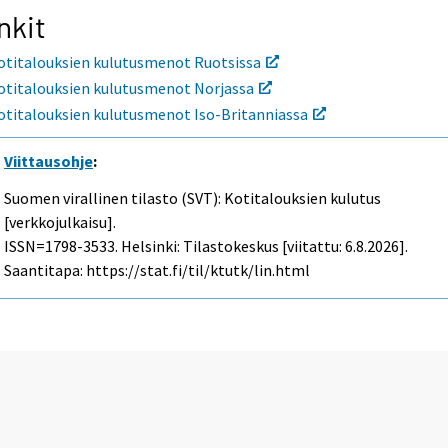
nkit
otitalouksien kulutusmenot Ruotsissa
otitalouksien kulutusmenot Norjassa
otitalouksien kulutusmenot Iso-Britanniassa
Viittausohje
:
Suomen virallinen tilasto (SVT): Kotitalouksien kulutus
[verkkojulkaisu].
ISSN=1798-3533. Helsinki: Tilastokeskus [viitattu: 6.8.2026].
Saantitapa: https://stat.fi/til/ktutk/lin.html