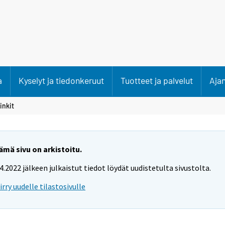
a
Kyselyt ja tiedonkeruut
Tuotteet ja palvelut
Aja
inkit
ämä sivu on arkistoitu.
.4.2022 jälkeen julkaistut tiedot löydät uudistetulta sivustolta.
iirry uudelle tilastosivulle