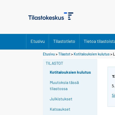
Etusivu
Tilastotieto
Tietoa tilastoist
S
S
S
Etusivu
>
Tilastot
>
Kotitalouksien kulutus
> L
i
i
i
i
i
i
TILASTOT
r
r
r
r
r
r
Kotitalouksien kulutus
y
y
y
T
t
t
t
Muutoksia tässä
5
t
t
t
tilastossa
o
o
o
S
i
i
i
Julkistukset
s
s
s
e
e
e
Katsaukset
e
e
e