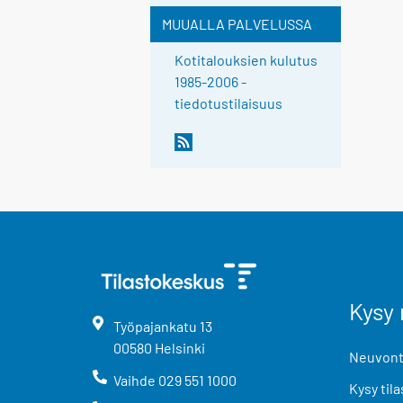
MUUALLA PALVELUSSA
Kotitalouksien kulutus
1985-2006 -
tiedotustilaisuus
Kysy 
Työpajankatu
13
00580
Helsinki
Neuvonta
Vaihde
029 551 1000
Kysy tila