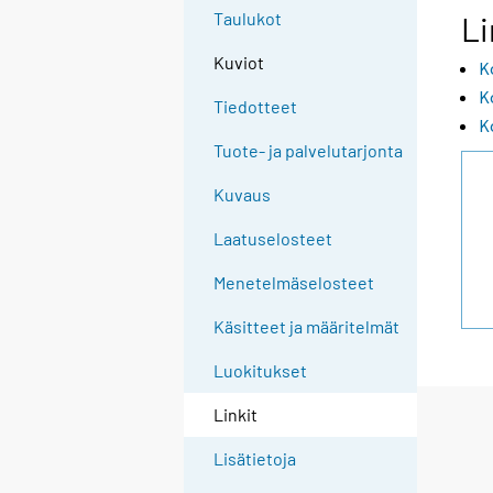
n
n
n
Taulukot
Li
p
p
p
a
a
a
Kuviot
K
l
l
l
K
v
v
v
Tiedotteet
e
e
e
K
l
l
l
Tuote- ja palvelutarjonta
u
u
u
u
u
u
Kuvaus
n
n
n
.
.
.
Laatuselosteet
Menetelmäselosteet
Käsitteet ja määritelmät
Luokitukset
Linkit
Lisätietoja