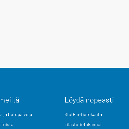
meiltä
Löydä nopeasti
 ja tietopalvelu
StatFin-tietokanta
stoista
Tilastotietokannat