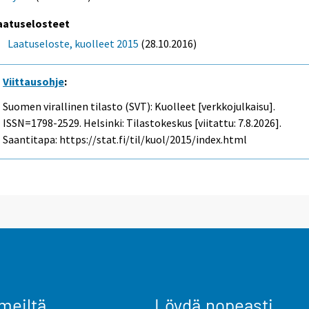
aatuselosteet
Laatuseloste, kuolleet 2015
(28.10.2016)
Viittausohje
:
Suomen virallinen tilasto (SVT): Kuolleet [verkkojulkaisu].
ISSN=1798-2529. Helsinki: Tilastokeskus [viitattu: 7.8.2026].
Saantitapa: https://stat.fi/til/kuol/2015/index.html
meiltä
Löydä nopeasti