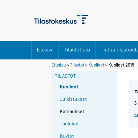
Etusivu
Tilastotieto
Tietoa tilastoist
S
Etusivu
>
Tilastot
>
Kuolleet
> Kuolleet 2015
i
TILASTOT
i
r
Kuolleet
r
T
y
Julkistukset
5
t
Katsaukset
t
S
o
Taulukot
i
s
Kuviot