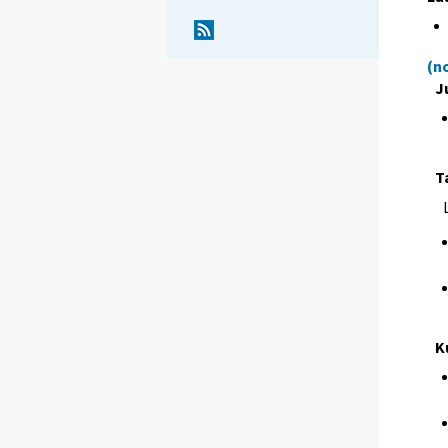
(n
J
T
K