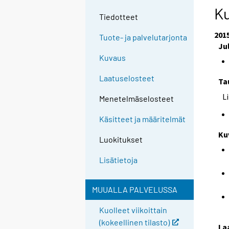
e
Ku
Tiedotteet
e
n
201
Tuote- ja palvelutarjonta
p
Ju
a
Kuvaus
l
Laatuselosteet
Ta
v
e
L
Menetelmäselosteet
l
u
Käsitteet ja määritelmät
u
Ku
Luokitukset
n
.
Lisätietoja
MUUALLA PALVELUSSA
Kuolleet viikoittain
(kokeellinen tilasto)
La