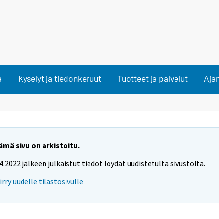
a
Kyselyt ja tiedonkeruut
Tuotteet ja palvelut
Aja
ämä sivu on arkistoitu.
.4.2022 jälkeen julkaistut tiedot löydät uudistetulta sivustolta.
iirry uudelle tilastosivulle