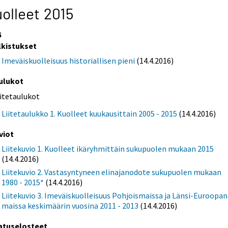
olleet 2015
5
lkistukset
Imeväiskuolleisuus historiallisen pieni
(14.4.2016)
ulukot
iitetaulukot
Liitetaulukko 1. Kuolleet kuukausittain 2005 - 2015
(14.4.2016)
viot
Liitekuvio 1. Kuolleet ikäryhmittäin sukupuolen mukaan 2015
(14.4.2016)
Liitekuvio 2. Vastasyntyneen elinajanodote sukupuolen mukaan
1980 - 2015*
(14.4.2016)
Liitekuvio 3. Imeväiskuolleisuus Pohjoismaissa ja Länsi-Euroopan
maissa keskimäärin vuosina 2011 - 2013
(14.4.2016)
atuselosteet