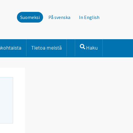
Suomeksi
På svenska
In English
nkohtaista
Tietoa meistä
Haku