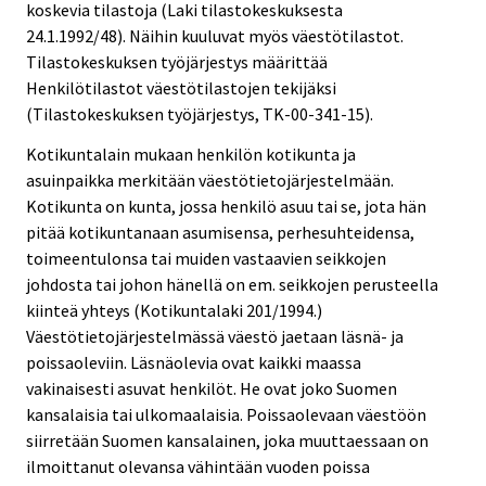
koskevia tilastoja (Laki tilastokeskuksesta
24.1.1992/48). Näihin kuuluvat myös väestötilastot.
Tilastokeskuksen työjärjestys määrittää
Henkilötilastot väestötilastojen tekijäksi
(Tilastokeskuksen työjärjestys, TK-00-341-15).
Kotikuntalain mukaan henkilön kotikunta ja
asuinpaikka merkitään väestötietojärjestelmään.
Kotikunta on kunta, jossa henkilö asuu tai se, jota hän
pitää kotikuntanaan asumisensa, perhesuhteidensa,
toimeentulonsa tai muiden vastaavien seikkojen
johdosta tai johon hänellä on em. seikkojen perusteella
kiinteä yhteys (Kotikuntalaki 201/1994.)
Väestötietojärjestelmässä väestö jaetaan läsnä- ja
poissaoleviin. Läsnäolevia ovat kaikki maassa
vakinaisesti asuvat henkilöt. He ovat joko Suomen
kansalaisia tai ulkomaalaisia. Poissaolevaan väestöön
siirretään Suomen kansalainen, joka muuttaessaan on
ilmoittanut olevansa vähintään vuoden poissa