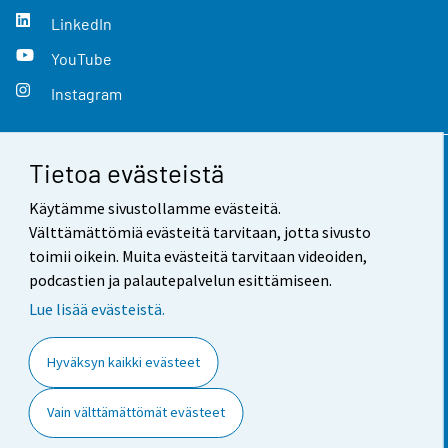
LinkedIn
YouTube
Instagram
Tietoa evästeistä
Yhteystiedot
Käytämme sivustollamme evästeitä.
Palaute
Välttämättömiä evästeitä tarvitaan, jotta sivusto
toimii oikein. Muita evästeitä tarvitaan videoiden,
Käyttöehdot
podcastien ja palautepalvelun esittämiseen.
Tietosuoja
Lue lisää evästeistä.
Saavutettavuus
Hyväksyn kaikki evästeet
Tietoa sivustosta
Vain välttämättömät evästeet
Evästeasetukset