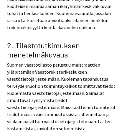
kuolleiden määrää saman ikäryhmän keskiväkiluvun
tuhatta henkeä kohden. Kuolemanvaaralla jossakin
iässä x tarkoitetaan x-vuotiaaksi eläneen henkilön
todennäköisyyttä kuolla ikävuoden x aikana.
2. Tilastotutkimuksen
menetelmäkuvaus
Suomen väestötilasto perustuu maistraattien
ylläpitämään Väestörekisterikeskuksen
väestötietojärjestelmään. Kuoleman tapahduttua
terveydenhuollon toimintayksiköt toimittavat tiedot
kuolemasta väestötietojärjestelmään. Sairaalat
ilmoittavat syntymistä tiedot
väestötietojärjestelmään. Maistraatteihin toimitetut
tiedot muista väestönmuutoksista tallennetaan ja
viedään päivittäin väestötietojärjestelmään. Lasten
kastamisista ja avioliiton solmimisista