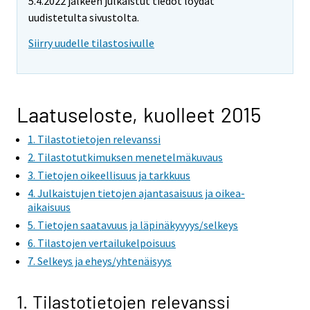
5.4.2022 jälkeen julkaistut tiedot löydät
uudistetulta sivustolta.
Siirry uudelle tilastosivulle
Laatuseloste, kuolleet 2015
1. Tilastotietojen relevanssi
2. Tilastotutkimuksen menetelmäkuvaus
3. Tietojen oikeellisuus ja tarkkuus
4. Julkaistujen tietojen ajantasaisuus ja oikea-
aikaisuus
5. Tietojen saatavuus ja läpinäkyvyys/selkeys
6. Tilastojen vertailukelpoisuus
7. Selkeys ja eheys/yhtenäisyys
1. Tilastotietojen relevanssi