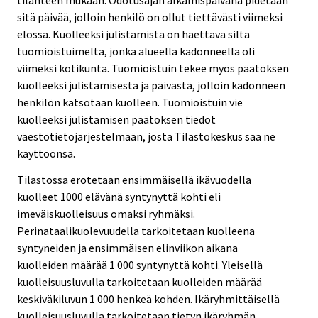
sitä päivää, jolloin henkilö on ollut tiettävästi viimeksi
elossa. Kuolleeksi julistamista on haettava siltä
tuomioistuimelta, jonka alueella kadonneella oli
viimeksi kotikunta. Tuomioistuin tekee myös päätöksen
kuolleeksi julistamisesta ja päivästä, jolloin kadonneen
henkilön katsotaan kuolleen. Tuomioistuin vie
kuolleeksi julistamisen päätöksen tiedot
väestötietojärjestelmään, josta Tilastokeskus saa ne
käyttöönsä.
Tilastossa erotetaan ensimmäisellä ikävuodella
kuolleet 1000 elävänä syntynyttä kohti eli
imeväiskuolleisuus omaksi ryhmäksi.
Perinataalikuolevuudella tarkoitetaan kuolleena
syntyneiden ja ensimmäisen elinviikon aikana
kuolleiden määrää 1 000 syntynyttä kohti. Yleisellä
kuolleisuusluvulla tarkoitetaan kuolleiden määrää
keskiväkiluvun 1 000 henkeä kohden. Ikäryhmittäisellä
kuolleisuusluvulla tarkoitetaan tietyn ikäryhmän