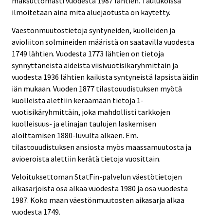
maksuttomasti vuodesta 1987 lähtien. Taulukoissa
ilmoitetaan aina mitä aluejaotusta on käytetty.
Väestönmuutostietoja syntyneiden, kuolleiden ja
avioliiton solmineiden määristä on saatavilla vuodesta
1749 lähtien. Vuodesta 1773 lähtien on tietoja
synnyttäneistä äideistä viisivuotisikäryhmittäin ja
vuodesta 1936 lähtien kaikista syntyneistä lapsista äidin
iän mukaan. Vuoden 1877 tilastouudistuksen myötä
kuolleista alettiin keräämään tietoja 1-
vuotisikäryhmittäin, joka mahdollisti tarkkojen
kuolleisuus- ja elinajan taulujen laskemisen
aloittamisen 1880-luvulta alkaen. Em.
tilastouudistuksen ansiosta myös maassamuutosta ja
avioeroista alettiin kerätä tietoja vuosittain.
Veloituksettoman StatFin-palvelun väestötietojen
aikasarjoista osa alkaa vuodesta 1980 ja osa vuodesta
1987. Koko maan väestönmuutosten aikasarja alkaa
vuodesta 1749.