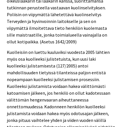
oikeuslääkärin tai lääkärin kanssa, suorittamansa
tutkinnan perusteella vastaavan kuolinselvityksen.
Poliisin on viipymättä lähetettävä kuolinselvitys
Terveyden ja hyvinvoinnin laitokselle ja sen on
viipymättä ilmoitettava tieto henkilön kuolemasta
sille maistraatille, jonka toimialueella vainajalla on
ollut kotipaikka. (Asetus 1642/2009)
Kuolleisiin on luettu kuuluviksi vuodesta 2005 lähtien
myös osa kuolleeksi julistetuista, kun uusi laki
kuolleeksi julistamisesta (127/2005) antoi
mahdollisuuden tietyissä tilanteissa paljon entistä
nopeampaan kuolleeksi julistamisen prosessiin.
Kuolleeksi julistamista voidaan hakea välittömästi
katoamisen jälkeen, jos henkilö on ollut kadotessaan
välittömän hengenvaaran aiheuttaneessa
onnettomuudessa. Kadonneen henkilön kuolleeksi
julistamista voidaan hakea myös odotusajan jälkeen,
jonka pituus vaihtelee yhden ja viiden vuoden välillä
tilanteen mukaan. Odotusajan alkamispäivänä pidetään