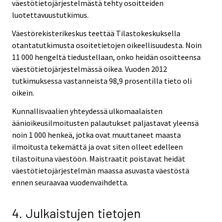
väestötietojärjestelmästä tehty osoitteiden
luotettavuustutkimus.
Väestörekisterikeskus teettää Tilastokeskuksella
otantatutkimusta osoitetietojen oikeellisuudesta. Noin
11 000 hengeltä tiedustellaan, onko heidän osoitteensa
väestötietojärjestelmässä oikea. Vuoden 2012
tutkimuksessa vastanneista 98,9 prosentilla tieto oli
oikein.
Kunnallisvaalien yhteydessä ulkomaalaisten
äänioikeusilmoitusten palautukset paljastavat yleensä
noin 1 000 henkeä, jotka ovat muuttaneet maasta
ilmoitusta tekemättä ja ovat siten olleet edelleen
tilastoituna väestöön. Maistraatit poistavat heidät
väestötietojärjestelmän maassa asuvasta väestöstä
ennen seuraavaa vuodenvaihdetta.
4. Julkaistujen tietojen