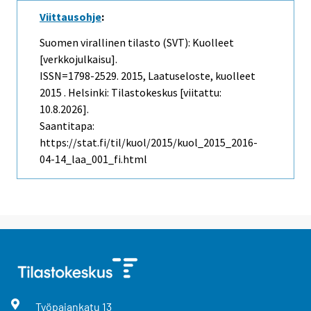
Viittausohje
:
Suomen virallinen tilasto (SVT): Kuolleet
[verkkojulkaisu].
ISSN=1798-2529. 2015, Laatuseloste, kuolleet
2015 . Helsinki: Tilastokeskus [viitattu:
10.8.2026].
Saantitapa:
https://stat.fi/til/kuol/2015/kuol_2015_2016-
04-14_laa_001_fi.html
Työpajankatu
13