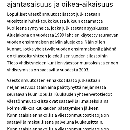
ajantasaisuus ja oikea-aikaisuus
Lopulliset väestönmuutostilastot julkistetaan
vuosittain huhti-toukokuussa lukuun ottamatta
kuolleena syntyneitä, jotka julkistetaan syyskuussa.
Aluejakona on vuodesta 1999 lähtien käytetty seuraavan
vuoden ensimmäisen päivän aluejakoa. Näin ollen
kunnat, jotka yhdistyvät vuoden ensimmäisenä päivänä
on tilastoitu yhteen jo edellisen vuoden tilastoihin.
Tieto yhdistyneiden kuntien väestönmuutoksista ennen
yhdistymistä on saatavilla vuodesta 2003.
Väestönmuutosten ennakkotilasto julkaistaan
neljännesvuosittain aina päättynyttä neljännestä
seuraavan kuun lopulla. Kuukauden yhteenvetotiedot
väestönmuutoksista ovat saatavilla ilmaiseksi aina
kolme viikkoa kuukauden päättymisen jälkeen.
Kunnittaisia ennakollisia väestönmuutostietoja on
saatavilla maksullisena palveluna kuukausittain.
Kunnittaisia ennakollisia väestönmuutostietoja on