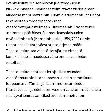
evankelisluterilaisen kirkon ja ortodoksisen
kirkkokunnan seurakunnat toimittavat tiedot oman
alueensa maistraatteihin. Tuomioistuimet vievät tiedot
tekemistään avioeropäätöksistä
väestötietojärjestelmään. Ulkomaalaisvirasto tekee
useimmat päätökset Suomen kansalaisuuden
myöntämisestä (Kansalaisuuslaki 359/2003) ja vie
tiedot päätöksistä väestötietojärjestelmään.
Tilastokeskus saa väestötietojärjestelmästä
konekielisessä muodossa väestönmuutostiedot
viikoittain.
Tilastokeskus odottaa tietoja tilastovuoden
väestönmuutoksista seuraavan vuoden tammikuun
loppuun asti. Tämän jälkeen ilmoitetut tiedot
tilastovuoden ja edellisten vuosien väestönmuutoksista
sisältyvät seuraavan tilastovuoden aineistoon.
3. Tietojen oikeellisuus ja tarkkuus