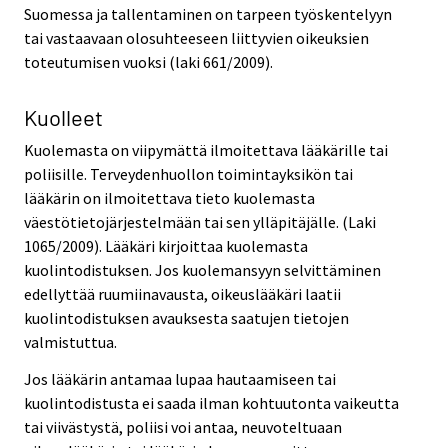
Suomessa ja tallentaminen on tarpeen työskentelyyn
tai vastaavaan olosuhteeseen liittyvien oikeuksien
toteutumisen vuoksi (laki 661/2009).
Kuolleet
Kuolemasta on viipymättä ilmoitettava lääkärille tai
poliisille. Terveydenhuollon toimintayksikön tai
lääkärin on ilmoitettava tieto kuolemasta
väestötietojärjestelmään tai sen ylläpitäjälle. (Laki
1065/2009). Lääkäri kirjoittaa kuolemasta
kuolintodistuksen. Jos kuolemansyyn selvittäminen
edellyttää ruumiinavausta, oikeuslääkäri laatii
kuolintodistuksen avauksesta saatujen tietojen
valmistuttua.
Jos lääkärin antamaa lupaa hautaamiseen tai
kuolintodistusta ei saada ilman kohtuutonta vaikeutta
tai viivästystä, poliisi voi antaa, neuvoteltuaan