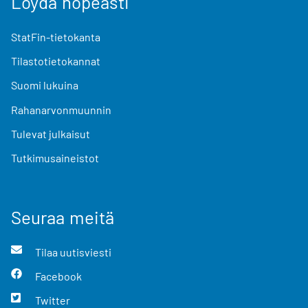
Löydä nopeasti
StatFin-tietokanta
Tilastotietokannat
Suomi lukuina
Rahanarvonmuunnin
Tulevat julkaisut
Tutkimusaineistot
Seuraa meitä
Tilaa uutisviesti
Facebook
Twitter