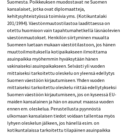
Suomesta. Poikkeuksen muodostavat ne Suomen
kansalaiset, jotka ovat diplomaatteja,
kehitysyhteistyössä toimivia yms. (Kotikuntalaki
201/1994). Väestönmuutostilastoa laadittaessa on
otettu huomioon vain tapahtumahetkellä läsnäolevien
väestönmuutokset. Henkilön siirtyminen muualta
Suomeen luetaan mukaan väestötilastoon, jos hänen
muuttoilmoituksella kotipaikakseen ilmoittama
asuinpaikka myöhemmin hyväksytään hänen
vakinaiseksi asuinpaikakseen. Selvästi yli vuoden
mittaiseksi tarkoitettu oleskelu on yleensä edellytys
Suomen väestöön kirjautumiseen. Yhden vuoden
mittaiseksi tarkoitettu oleskelu riittää edellytykseksi
Suomen väestöön kirjautumiseen, jos on kyseessä EU-
maiden kansalainen ja hän on asunut maassa vuoden
ennen em. oleskelua. Perustellusta pyynnöstä
ulkomaan kansalaisen tiedot voidaan tallentaa myös
lyhyen oleskelun jälkeen, jos hänellä esim. on
kotikuntalaissa tarkoitettu tilapäinen asuinpaikka