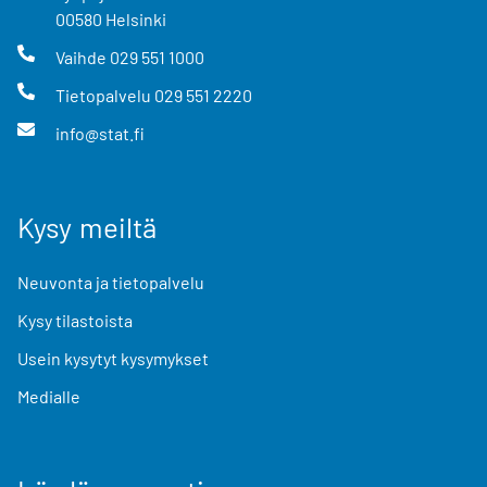
00580
Helsinki
Vaihde
029 551 1000
Tietopalvelu
029 551 2220
info@stat.fi
Kysy meiltä
Neuvonta ja tietopalvelu
Kysy tilastoista
Usein kysytyt kysymykset
Medialle