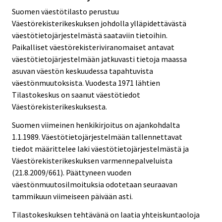
Suomen väestötilasto perustuu
Väestörekisterikeskuksen johdolla ylläpidettävästä
väestötietojärjestelmästä saataviin tietoihin.
Paikalliset väestörekisteriviranomaiset antavat
väestötietojärjestelmään jatkuvasti tietoja maassa
asuvan väestön keskuudessa tapahtuvista
väestönmuutoksista. Vuodesta 1971 lähtien
Tilastokeskus on saanut väestötiedot
Väestörekisterikeskuksesta.
Suomen viimeinen henkikirjoitus on ajankohdalta
1.1.1989. Väestötietojärjestelmään tallennettavat
tiedot määrittelee laki väestötietojärjestelmästä ja
Väestörekisterikeskuksen varmennepalveluista
(21.8.2009/661). Päättyneen vuoden
väestönmuutosilmoituksia odotetaan seuraavan
tammikuun viimeiseen päivään asti.
Tilastokeskuksen tehtävänä on laatia yhteiskuntaoloja