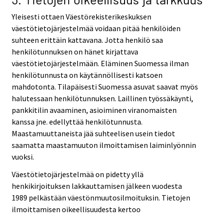
Yleisesti ottaen Väestörekisterikeskuksen
väestötietojärjestelmää voidaan pitää henkilöiden
suhteen erittäin kattavana. Jotta henkilö saa
henkilötunnuksen on hänet kirjattava
väestötietojärjestelmään. Eläminen Suomessa ilman
henkilötunnusta on käytännöllisesti katsoen
mahdotonta. Tilapäisesti Suomessa asuvat saavat myös
halutessaan henkilötunnuksen. Laillinen työssäkäynti,
pankkitilin avaaminen, asioiminen viranomaisten
kanssa jne. edellyttää henkilötunnusta.
Maastamuuttaneista jää suhteelisen usein tiedot
saamatta maastamuuton ilmoittamisen laiminlyönnin
vuoksi.
Väestötietojärjestelmää on pidetty yllä
henkikirjoituksen lakkauttamisen jälkeen vuodesta
1989 pelkästään väestönmuutosilmoituksin. Tietojen
ilmoittamisen oikeellisuudesta kertoo