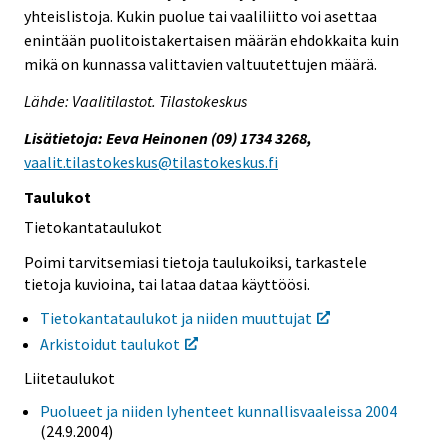
yhteislistoja. Kukin puolue tai vaaliliitto voi asettaa
enintään puolitoistakertaisen määrän ehdokkaita kuin
mikä on kunnassa valittavien valtuutettujen määrä.
Lähde: Vaalitilastot. Tilastokeskus
Lisätietoja: Eeva Heinonen (09) 1734 3268,
vaalit.tilastokeskus@tilastokeskus.fi
Taulukot
Tietokantataulukot
Poimi tarvitsemiasi tietoja taulukoiksi, tarkastele
tietoja kuvioina, tai lataa dataa käyttöösi.
Tietokantataulukot ja niiden muuttujat
Arkistoidut taulukot
Liitetaulukot
Puolueet ja niiden lyhenteet kunnallisvaaleissa 2004
(24.9.2004)