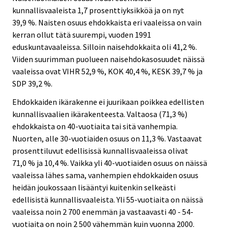
kunnallisvaaleista 1,7 prosenttiyksikköä ja on nyt
39,9 %. Naisten osuus ehdokkaista eri vaaleissa on vain
kerran ollut tätä suurempi, vuoden 1991
eduskuntavaaleissa. Silloin naisehdokkaita oli 41,2 %.
Viiden suurimman puolueen naisehdokasosuudet näissä
vaaleissa ovat VIHR 52,9 %, KOK 40,4 %, KESK 39,7 % ja
SDP 39,2 %.
Ehdokkaiden ikärakenne ei juurikaan poikkea edellisten
kunnallisvaalien ikärakenteesta. Valtaosa (71,3 %)
ehdokkaista on 40-vuotiaita tai sitä vanhempia.
Nuorten, alle 30-vuotiaiden osuus on 11,3 %. Vastaavat
prosenttiluvut edellisissä kunnallisvaaleissa olivat
71,0 % ja 10,4 %. Vaikka yli 40-vuotiaiden osuus on näissä
vaaleissa lähes sama, vanhempien ehdokkaiden osuus
heidän joukossaan lisääntyi kuitenkin selkeästi
edellisistä kunnallisvaaleista. Yli 55-vuotiaita on näissä
vaaleissa noin 2 700 enemmän ja vastaavasti 40 - 54-
vuotiaita on noin 2 500 vähemmän kuin vuonna 2000.