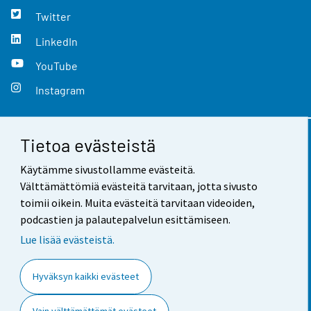
Twitter
LinkedIn
YouTube
Instagram
Tietoa evästeistä
Yhteystiedot
Käytämme sivustollamme evästeitä.
Palaute
Välttämättömiä evästeitä tarvitaan, jotta sivusto
toimii oikein. Muita evästeitä tarvitaan videoiden,
Käyttöehdot
podcastien ja palautepalvelun esittämiseen.
Tietosuoja
Lue lisää evästeistä.
Saavutettavuus
Hyväksyn kaikki evästeet
Tietoa sivustosta