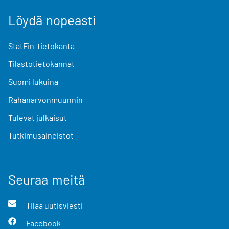
Löydä nopeasti
StatFin-tietokanta
Tilastotietokannat
Suomi lukuina
Rahanarvonmuunnin
Tulevat julkaisut
Tutkimusaineistot
Seuraa meitä
Tilaa uutisviesti
Facebook