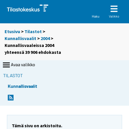
Valikko
Haku
Etusivu
>
Tilastot
>
Kunnallisvaalit
>
2004
>
Kunnallisvaaleissa 2004
yhteensä 39 906 ehdokasta
Avaa valikko
TILASTOT
Kunnallisvaalit
S
S
i
i
i
i
r
r
r
r
y
y
Tämä sivu on arkistoitu.