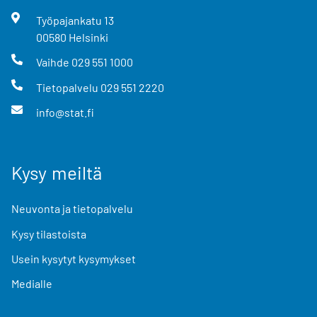
Työpajankatu
13
00580
Helsinki
Vaihde
029 551 1000
Tietopalvelu
029 551 2220
info@stat.fi
Kysy meiltä
Neuvonta ja tietopalvelu
Kysy tilastoista
Usein kysytyt kysymykset
Medialle