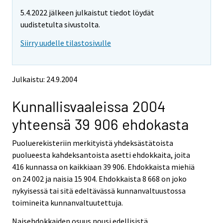
t
t
5.4.2022 jälkeen julkaistut tiedot löydät
t
t
o
o
uudistetulta sivustolta.
i
i
Siirry uudelle tilastosivulle
s
s
e
e
e
e
n
n
Julkaistu: 24.9.2004
p
p
a
a
Kunnallisvaaleissa 2004
l
l
v
v
yhteensä 39 906 ehdokasta
e
e
l
l
Puoluerekisteriin merkityistä yhdeksästätoista
u
u
u
u
puolueesta kahdeksantoista asetti ehdokkaita, joita
n
n
416 kunnassa on kaikkiaan 39 906. Ehdokkaista miehiä
.
.
on 24 002 ja naisia 15 904. Ehdokkaista 8 668 on joko
nykyisessä tai sitä edeltävässä kunnanvaltuustossa
toimineita kunnanvaltuutettuja.
Naisehdokkaiden osuus nousi edellisistä