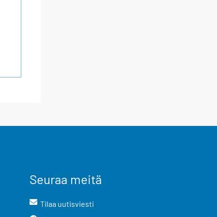
Seuraa meitä
Tilaa uutisviesti