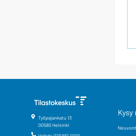
Kysy 
Työpajankatu
13
00580
Helsinki
Neuvonta
Vaihde
029 551 1000