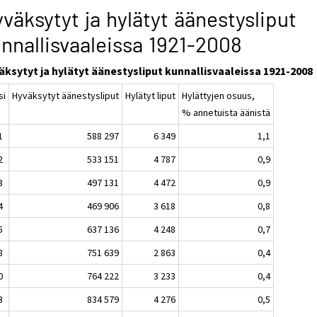
väksytyt ja hylätyt äänestysliput
nnallisvaaleissa 1921-2008
äksytyt ja hylätyt äänestysliput kunnallisvaaleissa 1921-2008
si
Hyväksytyt äänestysliput
Hylätyt liput
Hylättyjen osuus,
% annetuista äänistä
1
588 297
6 349
1,1
2
533 151
4 787
0,9
3
497 131
4 472
0,9
4
469 906
3 618
0,8
5
637 136
4 248
0,7
8
751 639
2 863
0,4
0
764 222
3 233
0,4
3
834 579
4 276
0,5