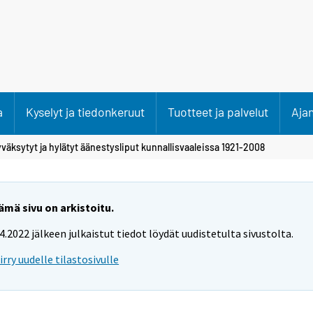
a
Kyselyt ja tiedonkeruut
Tuotteet ja palvelut
Aja
väksytyt ja hylätyt äänestysliput kunnallisvaaleissa 1921-2008
ämä sivu on arkistoitu.
.4.2022 jälkeen julkaistut tiedot löydät uudistetulta sivustolta.
iirry uudelle tilastosivulle