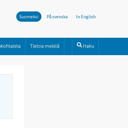
Suomeksi
På svenska
In English
nkohtaista
Tietoa meistä
Haku