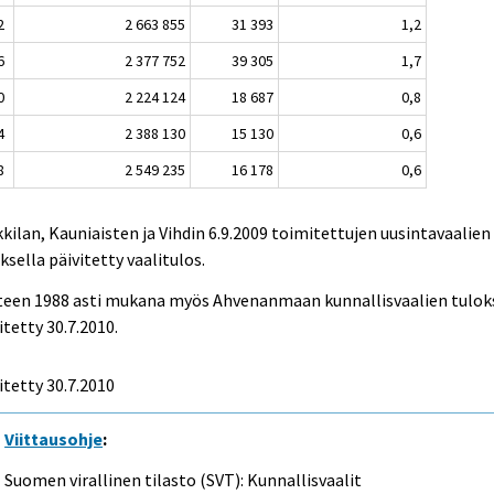
2
2 663 855
31 393
1,2
6
2 377 752
39 305
1,7
0
2 224 124
18 687
0,8
4
2 388 130
15 130
0,6
8
2 549 235
16 178
0,6
kilan, Kauniaisten ja Vihdin 6.9.2009 toimitettujen uusintavaalien
ksella päivitetty vaalitulos.
teen 1988 asti mukana myös Ahvenanmaan kunnallisvaalien tulok
itetty 30.7.2010.
itetty
30.7.2010
Viittausohje
:
Suomen virallinen tilasto (SVT): Kunnallisvaalit