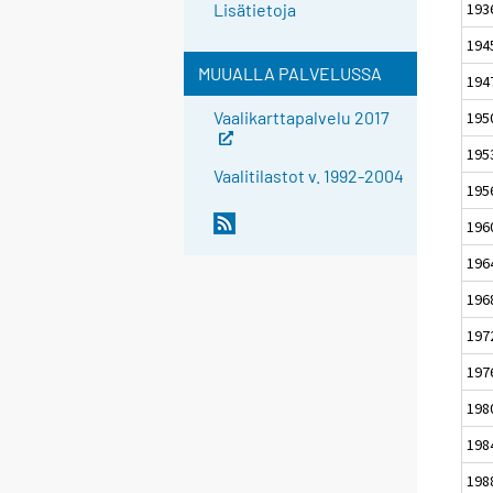
193
Lisätietoja
194
MUUALLA PALVELUSSA
194
Vaalikarttapalvelu 2017
195
195
Vaalitilastot v. 1992-2004
195
196
196
196
197
197
198
198
198