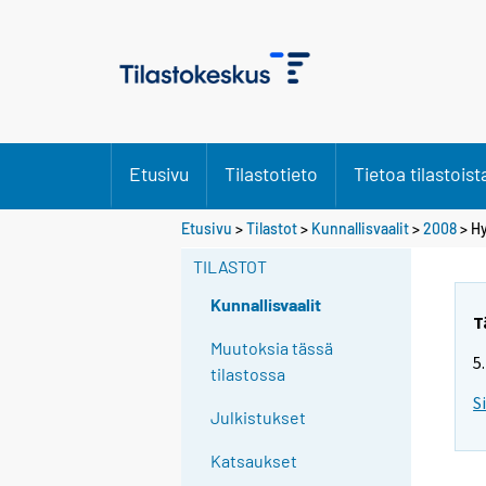
Etusivu
Tilastotieto
Tietoa tilastoist
S
Etusivu
>
Tilastot
>
Kunnallisvaalit
>
2008
> Hy
i
TILASTOT
i
r
Kunnallisvaalit
r
T
y
Muutoksia tässä
5
t
tilastossa
t
S
Julkistukset
o
i
Katsaukset
s