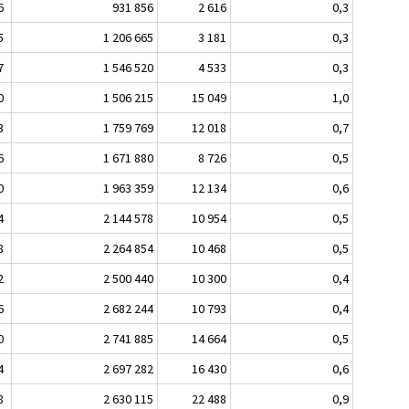
6
931 856
2 616
0,3
5
1 206 665
3 181
0,3
7
1 546 520
4 533
0,3
0
1 506 215
15 049
1,0
3
1 759 769
12 018
0,7
6
1 671 880
8 726
0,5
0
1 963 359
12 134
0,6
4
2 144 578
10 954
0,5
8
2 264 854
10 468
0,5
2
2 500 440
10 300
0,4
6
2 682 244
10 793
0,4
0
2 741 885
14 664
0,5
4
2 697 282
16 430
0,6
8
2 630 115
22 488
0,9