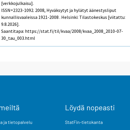
[verkkojulkaisu].
ISSN=2323-1092. 2008, Hyväksytyt ja hylätyt äänestysliput
kunnallisvaaleissa 1921-2008 . Helsinki: Tilastokeskus [viitattu:
9.8.2026].
Saantitapa: https://stat.fi/til/kvaa/2008/kvaa_2008_2010-07-
30_tau_003.html
meiltä
Löydä nopeasti
 ja tietopalvelu
StatFin-tietokanta