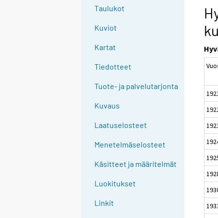
e
Taulukot
Hy
e
ku
Kuviot
n
p
Kartat
Hyv
a
Vuo
l
Tiedotteet
v
Tuote- ja palvelutarjonta
e
192
l
Kuvaus
192
u
u
Laatuselosteet
192
n
192
Menetelmäselosteet
.
192
Käsitteet ja määritelmät
192
Luokitukset
193
Linkit
193