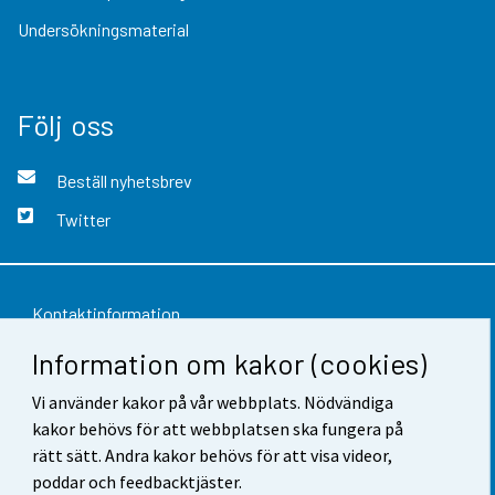
Undersökningsmaterial
Följ oss
Beställ nyhetsbrev
Twitter
Kontaktinformation
Information om kakor (cookies)
Respons
Användarvillkor
Vi använder kakor på vår webbplats. Nödvändiga
kakor behövs för att webbplatsen ska fungera på
Dataskydd
rätt sätt. Andra kakor behövs för att visa videor,
poddar och feedbacktjäster.
Tillgänglighet