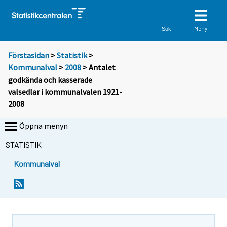
Meny
Sök
Förstasidan
>
Statistik
>
Kommunalval
>
2008
> Antalet
godkända och kasserade
valsedlar i kommunalvalen 1921-
2008
Öppna menyn
STATISTIK
Kommunalval