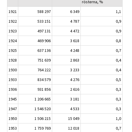
rösterna, %
1921
588 297
6 349
1,1
1922
533 151
4 787
0,9
1923
497 131
4 472
0,9
1924
469 906
3 618
0,8
1925
637 136
4 248
0,7
1928
751 639
2 863
0,4
1930
764 222
3 233
0,4
1933
834 579
4 276
0,5
1936
931 856
2 616
0,3
1945
1 206 665
3 181
0,3
1947
1 546 520
4 533
0,3
1950
1 506 215
15 049
1,0
1953
1 759 769
12 018
0,7