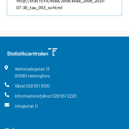
http://stat.fi/til/kvaa/2008/kvaa_2008_2010-
07-30_tau_003_sv.html
Verkstadsgatan
13
00580
Helsingfors
Växel
029 551 1000
Informationstjänst
029 551 2220
info@stat.fi